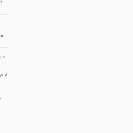
en
van
ine
geld
e