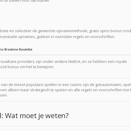
in te stellen voor uw manier.
bsite en selecteer de gewenste opnamemethode, gratis spins bonus rond
eventuele opnames, gokken in veendam regels en voorschriften.
no Bredene Roulette
rouwbare providers zijn onder andere NetEnt, en ze hebben een royale
osit bonus om het te bewijzen.
 van de meest populaire spellen in een casino zijn de gokautomaten, spe
ven alleen maar strategisch te spelen en alle regels en voorschriften toe 
sen.
l: Wat moet je weten?