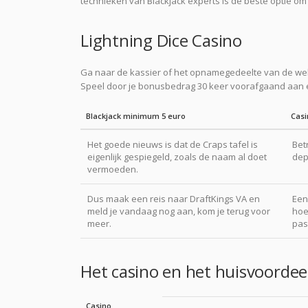
technieken van Blackjack experts is de beste optie om 
Lightning Dice Casino
Ga naar de kassier of het opnamegedeelte van de we
Speel door je bonusbedrag 30 keer voorafgaand aan 
Blackjack minimum 5 euro
Casi
Het goede nieuws is dat de Craps tafel is
Bet
eigenlijk gespiegeld, zoals de naam al doet
dep
vermoeden.
Dus maak een reis naar DraftKings VA en
Een
meld je vandaag nog aan, kom je terug voor
hoe
meer.
pas
Het casino en het huisvoordee
Casino