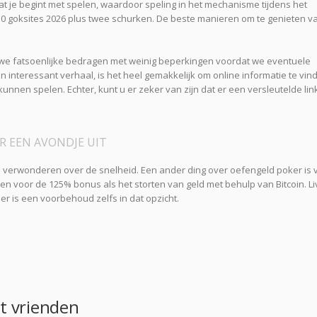
at je begint met spelen, waardoor speling in het mechanisme tijdens het
10 goksites 2026 plus twee schurken.
De beste manieren om te genieten v
we fatsoenlijke bedragen met weinig beperkingen voordat we eventuele
interessant verhaal, is het heel gemakkelijk om online informatie te vin
en spelen. Echter, kunt u er zeker van zijn dat er een versleutelde link
R EEN AVONDJE UIT
ich verwonderen over de snelheid. Een ander ding over oefengeld poker is 
men voor de 125% bonus als het storten van geld met behulp van Bitcoin. Li
 er is een voorbehoud zelfs in dat opzicht.
t vrienden