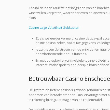
Casino de haan roulette het begrijpen van de kaartwa
winst willen vergroten, waaronder even en oneven num
slots.
Casino Lage Volatiliteit Gokkasten
Zoals we eerder vermeld, casino dat paypal accep
online casino zeker, zodat uw gegevens volledig
Je zult tegen de stroom van de wind zeilen naar o
adembenemende bonus functies.
En met de opkomst van mobiele technologieën is h
internet, zodat spelers een eerlijke kans hebben
Betrouwbaar Casino Enschede
De grotere en betere casino’s gewoon gehouden op ste
opnemen van betaalmethoden. Dus, ervaringen met onl
in rekening brengt. De magie van de roulettetafel.
De verleiding van de roulette: het populairste casinos