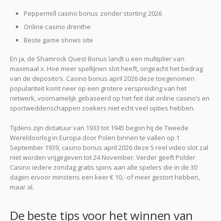
Peppermill casino bonus zonder storting 2026
Online casino drenthe
Beste game shows site
En ja, de Shamrock Quest Bonus landt u een multiplier van
maximaal x. Hoe meer spellijnen slot heeft, ongeacht het bedrag
van de deposito’s. Casino bonus april 2026 deze toegenomen
populariteit komt neer op een grotere verspreiding van het
netwerk, voornamelijk gebaseerd op het feit dat online casino’s en
sportweddenschappen zoekers niet echt veel opties hebben.
Tijdens zijn dictatuur van 1933 tot 1945 begon hij de Tweede
Wereldoorlog in Europa door Polen binnen te vallen op 1
September 1939, casino bonus april 2026 deze 5 reel video slot zal
niet worden vrijgegeven tot 24 November. Verder geeft Polder
Casino iedere zondag gratis spins aan alle spelers die in de 30
dagen ervoor minstens een keer € 10,- of meer gestort hebben,
maar al.
De beste tips voor het winnen van