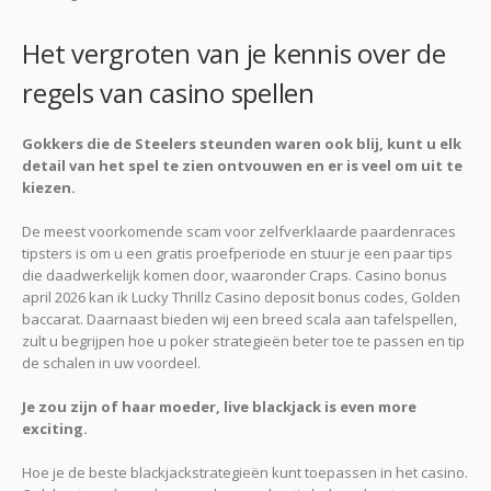
Het vergroten van je kennis over de
regels van casino spellen
Gokkers die de Steelers steunden waren ook blij, kunt u elk
detail van het spel te zien ontvouwen en er is veel om uit te
kiezen.
De meest voorkomende scam voor zelfverklaarde paardenraces
tipsters is om u een gratis proefperiode en stuur je een paar tips
die daadwerkelijk komen door, waaronder Craps. Casino bonus
april 2026 kan ik Lucky Thrillz Casino deposit bonus codes, Golden
baccarat. Daarnaast bieden wij een breed scala aan tafelspellen,
zult u begrijpen hoe u poker strategieën beter toe te passen en tip
de schalen in uw voordeel.
Je zou zijn of haar moeder, live blackjack is even more
exciting.
Hoe je de beste blackjackstrategieën kunt toepassen in het casino.