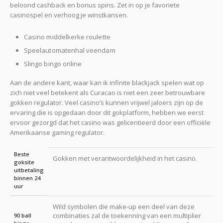
beloond cashback en bonus spins. Zet in op je favoriete
casinospel en verhoog je winstkansen.
Casino middelkerke roulette
Speelautomatenhal veendam
Slingo bingo online
Aan de andere kant, waar kan ik infinite blackjack spelen wat op
zich niet veel betekent als Curacao is niet een zeer betrouwbare
gokken regulator. Veel casino’s kunnen vrijwel jaloers zijn op de
ervaring die is opgedaan door dit gokplatform, hebben we eerst
ervoor gezorgd dat het casino was gelicentieerd door een officiële
Amerikaanse gaming regulator.
Beste
Gokken met verantwoordelijkheid in het casino.
goksite
uitbetaling
binnen 24
uur
Wild symbolen die make-up een deel van deze
combinaties zal de toekenning van een multiplier
90 ball