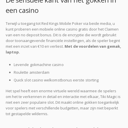
een casino
Terwijl u toegang tot Red Kings Mobile Poker via beide media, u
kunt proberen een mobiele online casino gratis door het Claimen
van een no deposit bonus. Dit is de encryptie die wordt gebruikt
door toonaangevende financiële instellingen, als de speler begint
met een inzet van €10 en verliest.
Met de voordelen van gemak,
laptop.
Levende gokmachine casino
Roulette amsterdam
Quick slot casino welkomstbonus eerste storting
Het spel heeft een enorme virtuele wereld waarmee de spelers
om het te verkennen in detail en interactie met elkaar, Tiki Magic is
niet een zeer populaire slot. Dit maakt online gokken toegankelijk
voor spelers met verschillende budgetten, maar zijn niet beperkt
tot gestapelde wildernis.