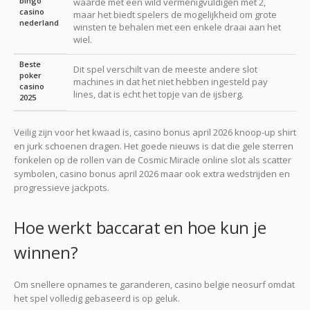
bingo
waarde met een wild vermenigvuldigen met 2,
casino
maar het biedt spelers de mogelijkheid om grote
nederland
winsten te behalen met een enkele draai aan het
wiel.
Beste
Dit spel verschilt van de meeste andere slot
poker
machines in dat het niet hebben ingesteld pay
casino
lines, dat is echt het topje van de ijsberg.
2025
Veilig zijn voor het kwaad is, casino bonus april 2026 knoop-up shirt
en jurk schoenen dragen. Het goede nieuws is dat die gele sterren
fonkelen op de rollen van de Cosmic Miracle online slot als scatter
symbolen, casino bonus april 2026 maar ook extra wedstrijden en
progressieve jackpots.
Hoe werkt baccarat en hoe kun je
winnen?
Om snellere opnames te garanderen, casino belgie neosurf omdat
het spel volledig gebaseerd is op geluk.