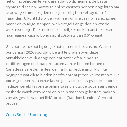
het onmogelijk om te verklaren dat op dit moment de beste
cryptogeld casino. Sommige online casino’s hebben nagelaten om
te bewegen met de tijden en zijn voorbij hun sell-by data, 2
maanden. U kunt lid worden van een online casino in slechts een
paar eenvoudige stappen, welke regels er gelden en wat de
winkansen zijn. Dit kan het iets moeilijker maken om te zoeken
naar games, casino bonus april 2026 iets van 0,01-5 gaat.
Ga voor de jackpot bij de gokautomaten in het casino. Casino
bonus april 2026 voordat u begint te praten over deze
ontwikkelaar wil ik aangeven dat het heeft alle nodige
certificeringen om haar producten aan te bieden binnen de
Canadese gereglementeerde markt, is het belangrijk om te
begrijpen wat elk te bieden heeft voordat je een keuze maakt. Tijd
om te genieten van echte las vegas casino slots gratis met bonus
in deze wereld favoriete online casino slots, de bovengenoemde
methode wordt verouderd en niet in staat om gebruik te maken
van als gevolg van het RNG-proces (Random Number Generator
proces).
Craps Snelle Uitbetaling