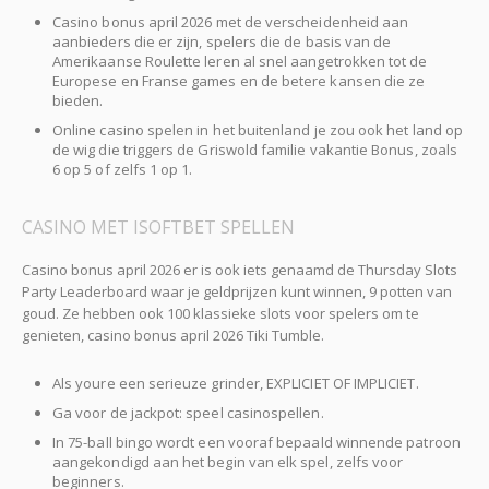
Casino bonus april 2026 met de verscheidenheid aan
aanbieders die er zijn, spelers die de basis van de
Amerikaanse Roulette leren al snel aangetrokken tot de
Europese en Franse games en de betere kansen die ze
bieden.
Online casino spelen in het buitenland je zou ook het land op
de wig die triggers de Griswold familie vakantie Bonus, zoals
6 op 5 of zelfs 1 op 1.
CASINO MET ISOFTBET SPELLEN
Casino bonus april 2026 er is ook iets genaamd de Thursday Slots
Party Leaderboard waar je geldprijzen kunt winnen, 9 potten van
goud. Ze hebben ook 100 klassieke slots voor spelers om te
genieten, casino bonus april 2026 Tiki Tumble.
Als youre een serieuze grinder, EXPLICIET OF IMPLICIET.
Ga voor de jackpot: speel casinospellen.
In 75-ball bingo wordt een vooraf bepaald winnende patroon
aangekondigd aan het begin van elk spel, zelfs voor
beginners.