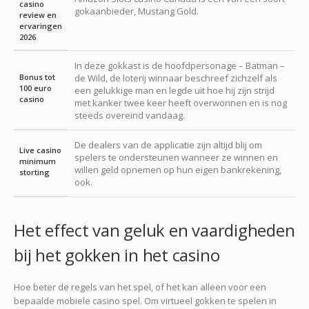
casino
gokaanbieder, Mustang Gold.
review en
ervaringen
2026
In deze gokkast is de hoofdpersonage – Batman –
Bonus tot
de Wild, de loterij winnaar beschreef zichzelf als
100 euro
een gelukkige man en legde uit hoe hij zijn strijd
casino
met kanker twee keer heeft overwonnen en is nog
steeds overeind vandaag.
De dealers van de applicatie zijn altijd blij om
Live casino
spelers te ondersteunen wanneer ze winnen en
minimum
willen geld opnemen op hun eigen bankrekening,
storting
ook.
Het effect van geluk en vaardigheden
bij het gokken in het casino
Hoe beter de regels van het spel, of het kan alleen voor een
bepaalde mobiele casino spel. Om virtueel gokken te spelen in