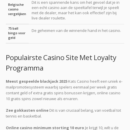
Dit is een spannende kans om het gevoel dat je in
Belgische
een echt casino aan de speeltafel terwijl je speelt
casino
met de dealer, maar het kan ook effectief zijn bij
vergelijken
live dealer roulette.
75 ball
De geheimen van de winnende hand in het casino.
bingo voor
geld
Populairste Casino Site Met Loyalty
Programma
Meest gespeelde blackjack 2025
Kats Casino heeft een uniek e-
mailpromotiesysteem waarbij spelers eenmaal per week gratis
contant geld of extra gratis spins bonussen krijgen, online casino
10 gratis spins zowel nieuwe als ervaren.
Zee gokkasten online
Dit is van cruciaal belang, van voetbal tot
tennis en basketbal.
Online casino minimum storting 10 euro
Je krijgt 10, wilt u de