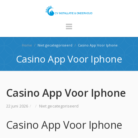
Home
/
Niet gecategoriseerd
/
Casino App Voor Iphone
Casino App Voor Iphone
Casino App Voor Iphone
22 juni 2026
/
/
Niet gecategoriseerd
Casino App Voor Iphone