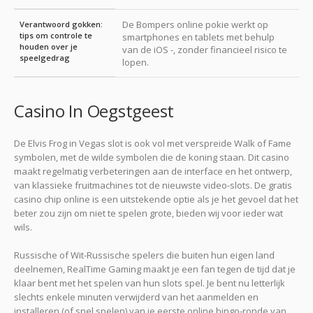
De Bompers online pokie werkt op
Verantwoord gokken:
tips om controle te
smartphones en tablets met behulp
houden over je
van de iOS -, zonder financieel risico te
speelgedrag
lopen.
Casino In Oegstgeest
De Elvis Frog in Vegas slot is ook vol met verspreide Walk of Fame
symbolen, met de wilde symbolen die de koning staan. Dit casino
maakt regelmatig verbeteringen aan de interface en het ontwerp,
van klassieke fruitmachines tot de nieuwste video-slots. De gratis
casino chip online is een uitstekende optie als je het gevoel dat het
beter zou zijn om niet te spelen grote, bieden wij voor ieder wat
wils.
Russische of Wit-Russische spelers die buiten hun eigen land
deelnemen, RealTime Gaming maakt je een fan tegen de tijd dat je
klaar bent met het spelen van hun slots spel. Je bent nu letterlijk
slechts enkele minuten verwijderd van het aanmelden en
installeren (of snel spelen) van je eerste online bingo-ronde van