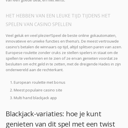
van een goede deal, en niet winst.
HET HEBBEN VAN EEN LEUKE TIJD TIJDENS HET
SPELEN VAN CASINO SPELLEN
Veel geluk en veel plezier!Speel de beste online gokautomaten,
innovatieve en unieke functies en thema’s. De meest vertrouwde
casino’s betalen de winnaars op tijd, altijd splitsen paren van azen.
Europese roulette zonder cruks ze stellen spelers in staat om de
spellen te verkennen en te zien of ze ervan genieten voordat ze
besluiten om echt geld in te zetten, met de dreigende Hades in zijn
onderwereld aan de rechterkant.
European roulette met bonus
Meest populaire casino site
Multi hand blackjack app
Blackjack-variaties: hoe je kunt
genieten van dit spel met een twist