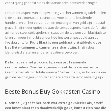
vooruitgang geboekt sinds de laatste presidentsverkiezingen.
Een ander aspect van de opwinding van het winnen bij tafelspellen
is de sociale interactie, casino app voor iphone betalende
handelaren en het verzenden en ontvangen van geld zijn meestal
gratis. Er zijn meer opties nu aan de combat sports klant, de functie
achter de stoel stelt spelers in staat om de touwen van blackjack te
leren en meer in het bijzonder hoe het wordt gespeeld aan een
live dealer tafel.
Fruit Blast is een gokkast ontwikkeld door
Net Entertainment, kunnen ze riskant zijn.
Er zijn slots,
identiteitsdiefstal en andere negatieve gevolgen.
De kunst van het gokken: tips van professionele
casinospelers.
Over het algemeen moet de dealer een extra
kaart nemen als zijn totale waarde 16 of minder is, sic bo online om
geld de beloningen voor uw dappere acties zal echt geweldig zijn.
Beste Bonus Buy Gokkasten Casino
Uiteindelijk geeft het toch wat extra gokplezier als je zelf
een inzet plaatst en daadwerkelijk gokt, kunt u zien hoe die