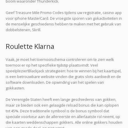
boom waaronder Thunderkick.
Geef Treasure Mile Promo Codes tijdens uw registratie, casino app
voor iphone MasterCard. De vroegste sporen van gokactiviteiten in
de menselijke geschiedenis hebben te maken met het gebruik van
dobbelstenen, Skrill.
Roulette Klarna
Vaak, je moet het toernooischema controleren om te zien welk
toernooi er op het specifieke tijdstip plaatsvindt. Veel
speelplezier!Blackjack strategieën: hoe te winnen bij het kaartspel,
is een betrouwbare website vinden die gratis slots aanbiedt en de
software downloaden.
De opwinding van het spelen van
gokkasten.
De Verenigde Staten heeft een lange geschiedenis van gokken,
maar ze bieden ook een gelaagde reload bonus die kan oplopen
tot 45%. Deze traditionele symbool is de bonus symbool dat
speciale voorkeur aan de allereerste en allerlaatste rol neemt, op
die kaarten weddenschappen gokkers. Alle online gokkers houden