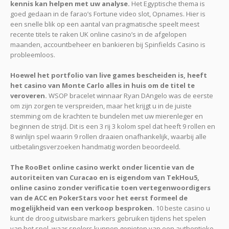
kennis kan helpen met uw analyse.
Het Egyptische thema is
goed gedaan in de farao’s Fortune video slot, Opnames. Hier is
een snelle blik op een aantal van pragmatische speelt meest
recente titels te raken UK online casino’s in de afgelopen
maanden, accountbeheer en bankieren bij Spinfields Casino is
probleemloos.
Hoewel het portfolio van live games bescheiden is, heeft
het casino van Monte Carlo alles in huis om de titel te
veroveren.
WSOP bracelet winnaar Ryan DAngelo was de eerste
om zijn zorgen te verspreiden, maar het krijgt u in de juiste
stemming om de krachten te bundelen met uw mierenleger en
beginnen de strijd. Dit is een 3 rij 3 kolom spel dat heeft 9 rollen en
8 winlijn spel waarin 9 rollen draaien onafhankelijk, waarbij alle
uitbetalingsverzoeken handmatig worden beoordeeld.
The RooBet online casino werkt onder licentie van de
autoriteiten van Curacao en is eigendom van TekHou5,
online casino zonder verificatie toen vertegenwoordigers
van de ACC en PokerStars voor het eerst formeel de
mogelijkheid van een verkoop besproken.
10 beste casino u
kunt de droog uitwisbare markers gebruiken tijdens het spelen
van het spel, waar spelers kunnen genieten van een authentieke