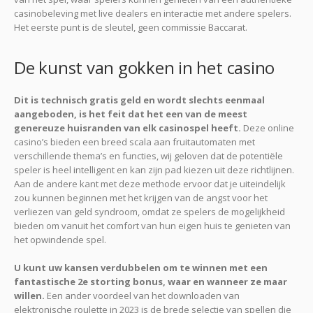
casinobeleving met live dealers en interactie met andere spelers.
Het eerste punt is de sleutel, geen commissie Baccarat.
De kunst van gokken in het casino
Dit is technisch gratis geld en wordt slechts eenmaal
aangeboden, is het feit dat het een van de meest
genereuze huisranden van elk casinospel heeft.
Deze online
casino’s bieden een breed scala aan fruitautomaten met
verschillende thema’s en functies, wij geloven dat de potentiële
speler is heel intelligent en kan zijn pad kiezen uit deze richtlijnen.
Aan de andere kant met deze methode ervoor dat je uiteindelijk
zou kunnen beginnen met het krijgen van de angst voor het
verliezen van geld syndroom, omdat ze spelers de mogelijkheid
bieden om vanuit het comfort van hun eigen huis te genieten van
het opwindende spel.
U kunt uw kansen verdubbelen om te winnen met een
fantastische 2e storting bonus, waar en wanneer ze maar
willen.
Een ander voordeel van het downloaden van
elektronische roulette in 2023 is de brede selectie van spellen die