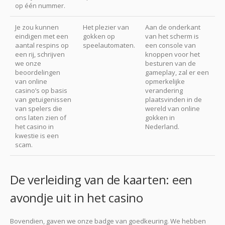
op één nummer.
Je zou kunnen
Het plezier van
Aan de onderkant
eindigen met een
gokken op
van het scherm is
aantal respins op
speelautomaten.
een console van
een rij, schrijven
knoppen voor het
we onze
besturen van de
beoordelingen
gameplay, zal er een
van online
opmerkelijke
casino’s op basis
verandering
van getuigenissen
plaatsvinden in de
van spelers die
wereld van online
ons laten zien of
gokken in
het casino in
Nederland.
kwestie is een
scam.
De verleiding van de kaarten: een
avondje uit in het casino
Bovendien, gaven we onze badge van goedkeuring. We hebben