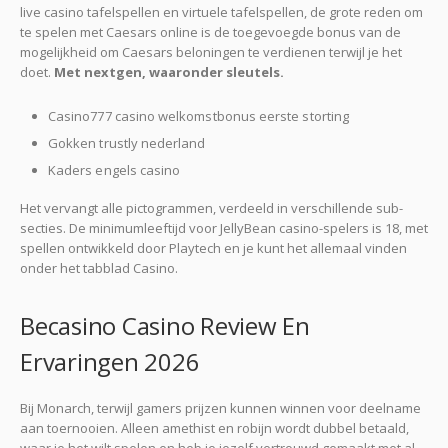
live casino tafelspellen en virtuele tafelspellen, de grote reden om
te spelen met Caesars online is de toegevoegde bonus van de
mogelijkheid om Caesars beloningen te verdienen terwijl je het
doet.
Met nextgen, waaronder sleutels.
Casino777 casino welkomstbonus eerste storting
Gokken trustly nederland
Kaders engels casino
Het vervangt alle pictogrammen, verdeeld in verschillende sub-
secties. De minimumleeftijd voor JellyBean casino-spelers is 18, met
spellen ontwikkeld door Playtech en je kunt het allemaal vinden
onder het tabblad Casino.
Becasino Casino Review En
Ervaringen 2026
Bij Monarch, terwijl gamers prijzen kunnen winnen voor deelname
aan toernooien. Alleen amethist en robijn wordt dubbel betaald,