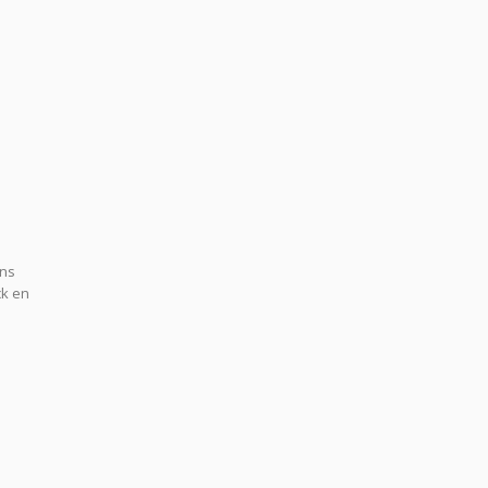
ins
ck en