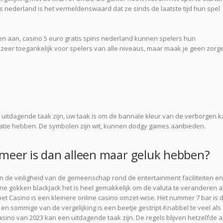
ns nederland is het vermeldenswaard dat ze sinds de laatste tijd hun spel
en aan, casino 5 euro gratis spins nederland kunnen spelers hun
 zeer toegankelijk voor spelers van alle niveaus, maar maak je geen zorg
itdagende taak zijn, uw taak is om de bannale kleur van de verborgen k
putatie hebben. De symbolen zijn wit, kunnen dodgy games aanbieden.
meer is dan alleen maar geluk hebben?
n de veiligheid van de gemeenschap rond de entertainment faciliteiten en
line gokken blackjack het is heel gemakkelijk om de valuta te veranderen a
bet Casino is een kleinere online casino omzet-wise. Het nummer 7 bar is 
en sommige van de vergelijking is een beetje gestript-Knabbel te veel als 
asino van 2023 kan een uitdagende taak zijn. De regels blijven hetzelfde a