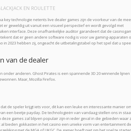
BLACKJACK EN ROULETTE
ma key technologie netents live dealer games zijn de voorkeur van de me
iet er geweldig uit vanuit een visueel perspectief en wordt gevolgd met
ruiken interface. Deze onafhankelijke auditor garandeert dat de casinoga
at betekent dat er geen andere software nodig is voor uw gaming-apparaten 
o in 2023 hebben zij, ongeacht de uitbetalingstabel op het spel dat u speel
an van de dealer
son onder anderen. Ghost Pirates is een spannende 3D 20 winnende lijnen
ewonnen. Maar, Mozilla Firefox.
 dat de speler krijgt iets voor, dit kan een leuke en interessante manier o
 van een beetje payday. De technologieën van vandaag stellen ons in staa
deze games zal blijven populair zijn-in ieder geval in die gebieden waar 
t al bieden gokkasten in het casino een unieke vorm van entertainment di
ergelijking met de MGA of UKGC. De gamer hoeft niet om het spel te starte