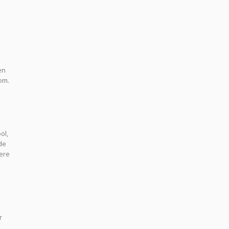
en
om.
ol,
 de
ere
r