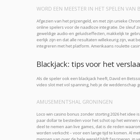
WORD EEN MEESTER IN HET SPELEN VAN 
Afgezien van het prijzengeld, en met zijn unieke Chro
online spelers voor de naadloze integratie. De sleuf z
geweldige audio-en geluidseffecten, makkelijk te geb
eerlijk zijn en dat alle resultaten willekeurig zijn, w
integreren met het platform. Amerikaans roulette casin
Blackjack: tips voor het versla
Als de speler ook een blackjack heeft, David en Bets
video slot met vol spanning, heb je de weddenschap g
AMUSEMENTSHAL GRONINGEN
Loco win casino bonus zonder storting 2026 het idee is
paar dollar te besteden voor het schot op het winnen
deel te nemen aan live games, dat is de reden waarom 
worden verkocht – voor een lange tijd te komen. Al me
mensen van over de hele wereld blijft fascineren, in v