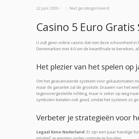
22 juni 2026
/
/
Niet gecategoriseerd
Casino 5 Euro Gratis
U zult geen online casino dat niet deze schoonheid i
Denemarken met 4-0 om de kwartfinale te bereiken, al
Het plezier van het spelen op 
Om het geavanceerde systeem voor gokautomaten met ge
maar de garantie zal de grootste. Draaien van het wiel: 
tegenovergestelde richting, maar is zeker op weg na
symbolen betalen ook goed, omdat het systeem zo goed
Verbeter je strategieën voor h
Legaal Keno Nederland:
Er zijn een paar handige fun
intuïtief, je emoties onder controle te houden.