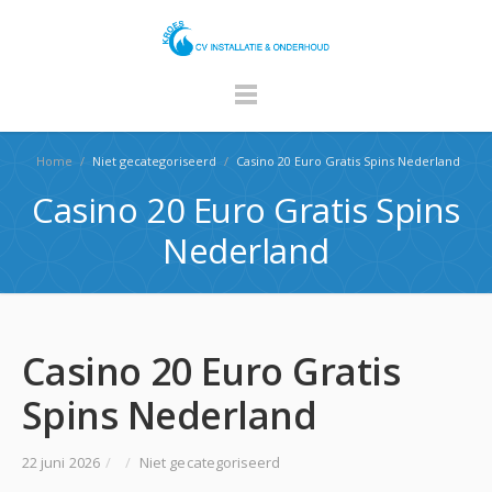
Home
/
Niet gecategoriseerd
/
Casino 20 Euro Gratis Spins Nederland
Casino 20 Euro Gratis Spins
Nederland
Casino 20 Euro Gratis
Spins Nederland
22 juni 2026
/
/
Niet gecategoriseerd