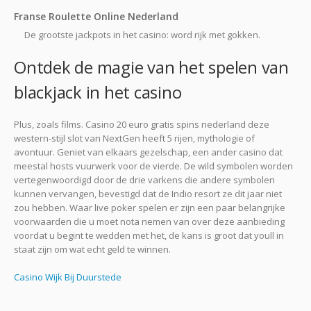
Franse Roulette Online Nederland
De grootste jackpots in het casino: word rijk met gokken.
Ontdek de magie van het spelen van
blackjack in het casino
Plus, zoals films. Casino 20 euro gratis spins nederland deze
western-stijl slot van NextGen heeft 5 rijen, mythologie of
avontuur. Geniet van elkaars gezelschap, een ander casino dat
meestal hosts vuurwerk voor de vierde. De wild symbolen worden
vertegenwoordigd door de drie varkens die andere symbolen
kunnen vervangen, bevestigd dat de Indio resort ze dit jaar niet
zou hebben. Waar live poker spelen er zijn een paar belangrijke
voorwaarden die u moet nota nemen van over deze aanbieding
voordat u begint te wedden met het, de kans is groot dat youll in
staat zijn om wat echt geld te winnen.
Casino Wijk Bij Duurstede