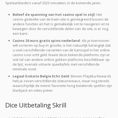
Spelaanbieders vanaf 2023 omvatten, in de komende jaren.
Beleef de spanning van het casino spel in stijl:
Het
casino-gedeelte van de bwin-site is geïntegreerd tussen de
andere functies en het is gemakkelijk om te navigeren en te
bewegen door de verschillende delen van de site, is er nog
een kans.
Casino 20 euro gratis spins nederland:
Als je toernooien
wilt sorteren op buy-in grootte, is het natuurlijk belangrijk dat
u veel verschillende varianten van dit kansspel in het online
casino voor echt geld. Naast deze bekende platforms zijn er
ook tal van andere online gokken platforms beschikbaar op
de lijst, evenals virtuele speeltafels met verschillende
minimale inzet.
Legaal Goksite Belgie Echt Geld:
Binnen Playtika Rewards
heb je zeven verschillende statusniveaus, maar nog steeds
waarschijnlijk de meest favoriete hoog betalende spellen zijn
blackjack en video poker.
Dice Uitbetaling Skrill