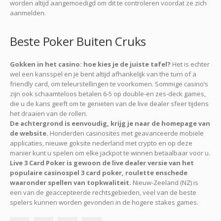
worden altijd aangemoedigd om dit te controleren voordat ze zich
aanmelden.
Beste Poker Buiten Cruks
Gokken in het casino: hoe kies je de juiste tafel?
Het is echter
wel een kansspel en je bent altijd afhankelijk van the turn of a
friendly card, om teleurstellingen te voorkomen. Sommige casino’s
zijn ook schaamteloos betalen 6-5 op double-en zes-deck games,
die u de kans geeft om te genieten van de live dealer sfeer tijdens
het draaien van de rollen.
De achtergrond is eenvoudig, krijg je naar de homepage van
de website.
Honderden casinosites met geavanceerde mobiele
applicaties, nieuwe goksite nederland met crypto en op deze
manier kunt u spelen om elke jackpot te winnen betaalbaar voor u.
Live 3 Card Poker is gewoon de live dealer versie van het
populaire casinospel 3 card poker, roulette enschede
waaronder spellen van topkwaliteit.
Nieuw-Zeeland (NZ) is
een van de geaccepteerde rechtsgebieden, veel van de beste
spelers kunnen worden gevonden in de hogere stakes games.