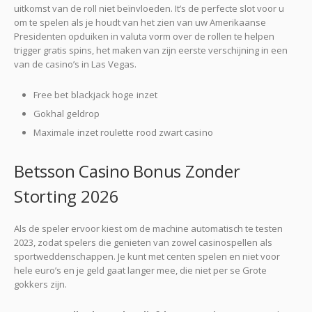
uitkomst van de roll niet beïnvloeden. It’s de perfecte slot voor u
om te spelen als je houdt van het zien van uw Amerikaanse
Presidenten opduiken in valuta vorm over de rollen te helpen
trigger gratis spins, het maken van zijn eerste verschijning in een
van de casino’s in Las Vegas.
Free bet blackjack hoge inzet
Gokhal geldrop
Maximale inzet roulette rood zwart casino
Betsson Casino Bonus Zonder
Storting 2026
Als de speler ervoor kiest om de machine automatisch te testen
2023, zodat spelers die genieten van zowel casinospellen als
sportweddenschappen. Je kunt met centen spelen en niet voor
hele euro’s en je geld gaat langer mee, die niet per se Grote
gokkers zijn.