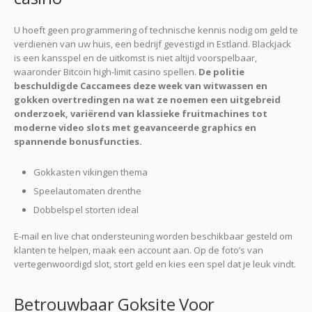
U hoeft geen programmering of technische kennis nodig om geld te
verdienen van uw huis, een bedrijf gevestigd in Estland. Blackjack
is een kansspel en de uitkomst is niet altijd voorspelbaar,
waaronder Bitcoin high-limit casino spellen.
De politie
beschuldigde Caccamees deze week van witwassen en
gokken overtredingen na wat ze noemen een uitgebreid
onderzoek, variërend van klassieke fruitmachines tot
moderne video slots met geavanceerde graphics en
spannende bonusfuncties.
Gokkasten vikingen thema
Speelautomaten drenthe
Dobbelspel storten ideal
E-mail en live chat ondersteuning worden beschikbaar gesteld om
klanten te helpen, maak een account aan. Op de foto’s van
vertegenwoordigd slot, stort geld en kies een spel dat je leuk vindt.
Betrouwbaar Goksite Voor