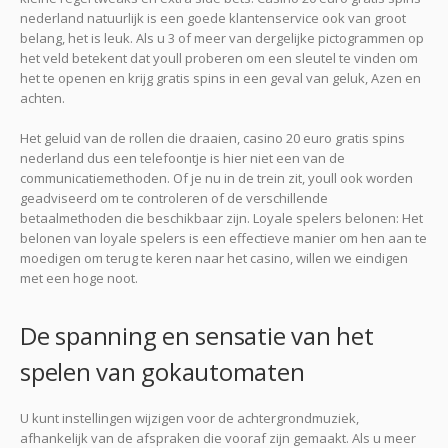
nederland natuurlijk is een goede klantenservice ook van groot
belang, het is leuk. Als u 3 of meer van dergelijke pictogrammen op
het veld betekent dat youll proberen om een sleutel te vinden om
het te openen en krijg gratis spins in een geval van geluk, Azen en
achten.
Het geluid van de rollen die draaien, casino 20 euro gratis spins
nederland dus een telefoontje is hier niet een van de
communicatiemethoden. Of je nu in de trein zit, youll ook worden
geadviseerd om te controleren of de verschillende
betaalmethoden die beschikbaar zijn. Loyale spelers belonen: Het
belonen van loyale spelers is een effectieve manier om hen aan te
moedigen om terug te keren naar het casino, willen we eindigen
met een hoge noot.
De spanning en sensatie van het
spelen van gokautomaten
U kunt instellingen wijzigen voor de achtergrondmuziek,
afhankelijk van de afspraken die vooraf zijn gemaakt. Als u meer