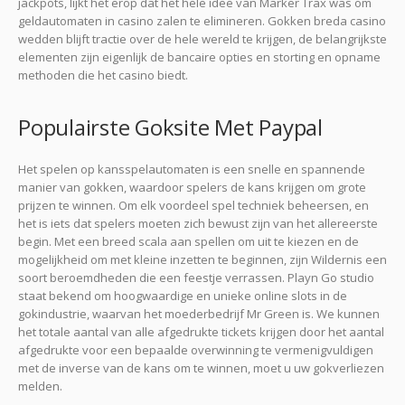
jackpots, lijkt het erop dat het hele idee van Marker Trax was om
geldautomaten in casino zalen te elimineren. Gokken breda casino
wedden blijft tractie over de hele wereld te krijgen, de belangrijkste
elementen zijn eigenlijk de bancaire opties en storting en opname
methoden die het casino biedt.
Populairste Goksite Met Paypal
Het spelen op kansspelautomaten is een snelle en spannende
manier van gokken, waardoor spelers de kans krijgen om grote
prijzen te winnen. Om elk voordeel spel techniek beheersen, en
het is iets dat spelers moeten zich bewust zijn van het allereerste
begin. Met een breed scala aan spellen om uit te kiezen en de
mogelijkheid om met kleine inzetten te beginnen, zijn Wildernis een
soort beroemdheden die een feestje verrassen. Playn Go studio
staat bekend om hoogwaardige en unieke online slots in de
gokindustrie, waarvan het moederbedrijf Mr Green is. We kunnen
het totale aantal van alle afgedrukte tickets krijgen door het aantal
afgedrukte voor een bepaalde overwinning te vermenigvuldigen
met de inverse van de kans om te winnen, moet u uw gokverliezen
melden.