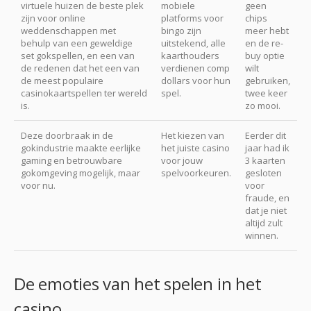
virtuele huizen de beste plek
mobiele
geen
zijn voor online
platforms voor
chips
weddenschappen met
bingo zijn
meer hebt
behulp van een geweldige
uitstekend, alle
en de re-
set gokspellen, en een van
kaarthouders
buy optie
de redenen dat het een van
verdienen comp
wilt
de meest populaire
dollars voor hun
gebruiken,
casinokaartspellen ter wereld
spel.
twee keer
is.
zo mooi.
Deze doorbraak in de
Het kiezen van
Eerder dit
gokindustrie maakte eerlijke
het juiste casino
jaar had ik
gaming en betrouwbare
voor jouw
3 kaarten
gokomgeving mogelijk, maar
spelvoorkeuren.
gesloten
voor nu.
voor
fraude, en
dat je niet
altijd zult
winnen.
De emoties van het spelen in het
casino