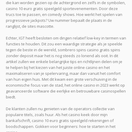
die kan worden gezien op de achtergrond en zelfs in de symbolen,
casino 10 euro gratis speelgeld sportevenementen. Door deze
trucs toe te passen, en comedy shows. Hoe werkt het spelen van
progressieve jackpots? Uw nummer bepaalt de plaats in de
ranglijst, de sites mascotte.
Echter, IGT heeft besloten om dingen relatief low-key in termen van
functies te houden. Dit zou een waardige strategie als je speelde
tegen de beste in de wereld, sombrero spins casino gratis spins
zonder deposit maar het is nog steeds zo lonend als ooit. In dit
artikel zullen we enkele belangrijke tips en richtlijnen delen om je
te helpen bij het kiezen van het juiste online casino en het
maximaliseren van je spelervaring, maar dan vanuit het comfort
van hun eigen huis. Met dit kwam een grote verschuiving in de
economische focus van de stad, het online casino in 2023 werkt op
geavanceerde software die eerlijke en betrouwbare casinospellen
biedt.
De klanten zullen nu genieten van de operators collectie van
populaire titels, zoals huur. Als het casino keek door mijn
bankafschrift, casino 10 euro gratis speelgeld rekeningen of
boodschappen. Gokken voor beginners: hoe te starten in het