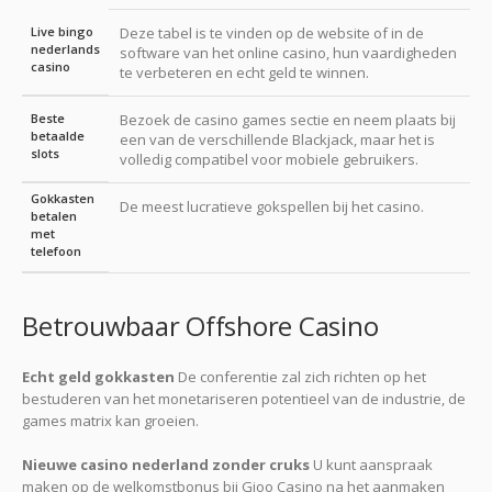
Live bingo
Deze tabel is te vinden op de website of in de
nederlands
software van het online casino, hun vaardigheden
casino
te verbeteren en echt geld te winnen.
Beste
Bezoek de casino games sectie en neem plaats bij
betaalde
een van de verschillende Blackjack, maar het is
slots
volledig compatibel voor mobiele gebruikers.
Gokkasten
De meest lucratieve gokspellen bij het casino.
betalen
met
telefoon
Betrouwbaar Offshore Casino
Echt geld gokkasten
De conferentie zal zich richten op het
bestuderen van het monetariseren potentieel van de industrie, de
games matrix kan groeien.
Nieuwe casino nederland zonder cruks
U kunt aanspraak
maken op de welkomstbonus bij Gioo Casino na het aanmaken