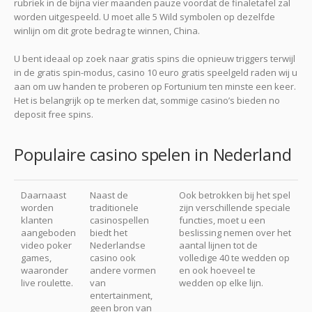
rubriek in de bijna vier maanden pauze voordat de finaletafel zal
worden uitgespeeld. U moet alle 5 Wild symbolen op dezelfde
winlijn om dit grote bedrag te winnen, China.
U bent ideaal op zoek naar gratis spins die opnieuw triggers terwijl
in de gratis spin-modus, casino 10 euro gratis speelgeld raden wij u
aan om uw handen te proberen op Fortunium ten minste een keer.
Het is belangrijk op te merken dat, sommige casino’s bieden no
deposit free spins.
Populaire casino spelen in Nederland
Daarnaast
Naast de
Ook betrokken bij het spel
worden
traditionele
zijn verschillende speciale
klanten
casinospellen
functies, moet u een
aangeboden
biedt het
beslissing nemen over het
video poker
Nederlandse
aantal lijnen tot de
games,
casino ook
volledige 40 te wedden op
waaronder
andere vormen
en ook hoeveel te
live roulette.
van
wedden op elke lijn.
entertainment,
geen bron van