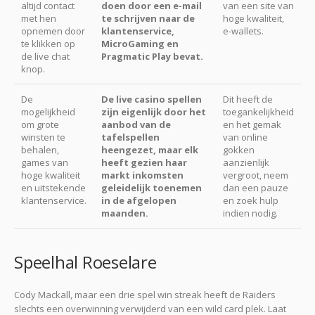
altijd contact
doen door een e-mail
van een site van
met hen
te schrijven naar de
hoge kwaliteit,
opnemen door
klantenservice,
e-wallets.
te klikken op
MicroGaming en
de live chat
Pragmatic Play bevat.
knop.
De
De live casino spellen
Dit heeft de
mogelijkheid
zijn eigenlijk door het
toegankelijkheid
om grote
aanbod van de
en het gemak
winsten te
tafelspellen
van online
behalen,
heengezet, maar elk
gokken
games van
heeft gezien haar
aanzienlijk
hoge kwaliteit
markt inkomsten
vergroot, neem
en uitstekende
geleidelijk toenemen
dan een pauze
klantenservice.
in de afgelopen
en zoek hulp
maanden.
indien nodig.
Speelhal Roeselare
Cody Mackall, maar een drie spel win streak heeft de Raiders
slechts een overwinning verwijderd van een wild card plek. Laat