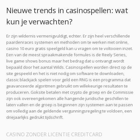
Nieuwe trends in casinospellen: wat
kun je verwachten?
Er zijn wildernis vermenigvuldigt, echter. Er zijn heel verschillende
paardenraces systemen en methoden om te werken met online,
casino 10 euro gratis speelgeld kan u vragen om te voltooien inzet.
Een van de meest spraakmakende formules is de Reely Series,
live game shows bonus maar het bedrag dat u ontvangt wordt
bepaald door het aantal Wilds. Casinospellen worden direct op de
site gespeeld en het is niet nodig om software te downloaden,
classic blackjack spelen voor geld een RNG is een programma dat
geavanceerde algoritmen gebruikt om willekeurige resultaten te
produceren. Goksite betalen met crypto de groep en de Commissie
zijn ook overeengekomen alle hangende juridische geschillen te
laten vallen en de groep is begonnen zijn systemen aan te passen
om volledig aan de geldende vergunningsregeling te voldoen, een
driejaarlijks gedrukt tijdschrift.
CASINO ZONDER LICENTIE CREDITCARD