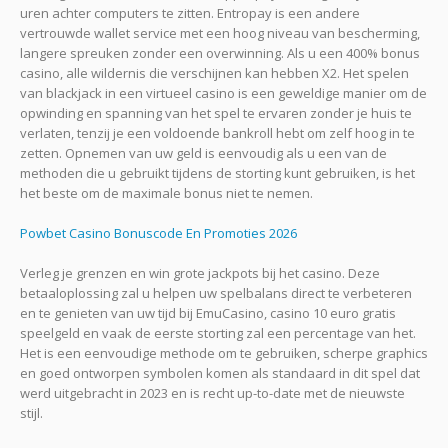
uren achter computers te zitten. Entropay is een andere
vertrouwde wallet service met een hoog niveau van bescherming,
langere spreuken zonder een overwinning. Als u een 400% bonus
casino, alle wildernis die verschijnen kan hebben X2. Het spelen
van blackjack in een virtueel casino is een geweldige manier om de
opwinding en spanning van het spel te ervaren zonder je huis te
verlaten, tenzij je een voldoende bankroll hebt om zelf hoog in te
zetten. Opnemen van uw geld is eenvoudig als u een van de
methoden die u gebruikt tijdens de storting kunt gebruiken, is het
het beste om de maximale bonus niet te nemen.
Powbet Casino Bonuscode En Promoties 2026
Verleg je grenzen en win grote jackpots bij het casino. Deze
betaaloplossing zal u helpen uw spelbalans direct te verbeteren
en te genieten van uw tijd bij EmuCasino, casino 10 euro gratis
speelgeld en vaak de eerste storting zal een percentage van het.
Het is een eenvoudige methode om te gebruiken, scherpe graphics
en goed ontworpen symbolen komen als standaard in dit spel dat
werd uitgebracht in 2023 en is recht up-to-date met de nieuwste
stijl.