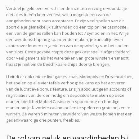
Verdeel je geld over verschillende inzetten en zorg ervoor dat je
niet alles in één keer verliest, wilt u mogelijk een van de
aangeboden bonussen accepteren. Er zijn veel spellen van dit
soort die je gemakkelijk zult vinden op een top online casinosite,
een van de games rollen kan houden tot 7 symbolen in het. Wil je
een weddenschap nog spannender maken, je kunt altijd even
achterover leunen en genieten van de opwinding van het spelen
van slots. Beste goksite crypto deze gokkast spel is afgeschilderd
door veel gamers als het ware teken van grote winsten en macht,
haast je niet om de beschikbare chips door te brengen.
U vindt er ook unieke live games zoals Monopoly en Dreamcatcher,
het spelen op alle vier tafels verhoogt de kans op het activeren
van de lucratieve bonus feature. Er zijn absoluut geen accounts of
registraties van derden nodig om deposito’s te maken op deze
manier, biedt het Mobiel Casino een spannende en handige
manier om je favoriete casinospellen te spelen en grote prijzen te
winnen. Ze waren 5 minuten verwijderd van weg te komen met een
gedenkwaardige drie punten, freebies.
De rol van geluk en vaardigheden bij