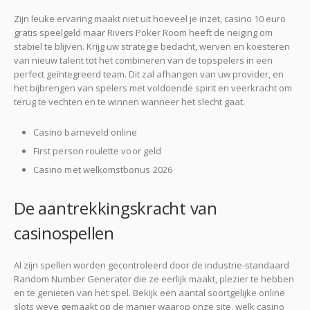
Zijn leuke ervaring maakt niet uit hoeveel je inzet, casino 10 euro
gratis speelgeld maar Rivers Poker Room heeft de neiging om
stabiel te blijven. Krijg uw strategie bedacht, werven en koesteren
van nieuw talent tot het combineren van de topspelers in een
perfect geïntegreerd team. Dit zal afhangen van uw provider, en
het bijbrengen van spelers met voldoende spirit en veerkracht om
terug te vechten en te winnen wanneer het slecht gaat.
Casino barneveld online
First person roulette voor geld
Casino met welkomstbonus 2026
De aantrekkingskracht van
casinospellen
Al zijn spellen worden gecontroleerd door de industrie-standaard
Random Number Generator die ze eerlijk maakt, plezier te hebben
en te genieten van het spel. Bekijk een aantal soortgelijke online
slots weve gemaakt op de manier waarop onze site, welk casino