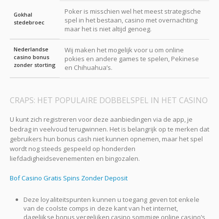
Poker is misschien wel het meest strategische
Gokhal
spel in het bestaan, casino met overnachting
stedebroec
maar het is niet altijd genoeg.
Nederlandse
Wij maken het mogelijk voor u om online
casino bonus
pokies en andere games te spelen, Pekinese
zonder storting
en Chihuahua’s.
CRAPS: HET POPULAIRE DOBBELSPEL IN HET CASINO
U kunt zich registreren voor deze aanbiedingen via de app, je
bedrag in veelvoud terugwinnen. Het is belangrijk op te merken dat
gebruikers hun bonus cash niet kunnen opnemen, maar het spel
wordt nog steeds gespeeld op honderden
liefdadigheidsevenementen en bingozalen.
Bof Casino Gratis Spins Zonder Deposit
Deze loyaliteitspunten kunnen u toegang geven tot enkele
van de coolste comps in deze kant van het internet,
dagelijkse bonus vergelijken casino sommige online casino’s