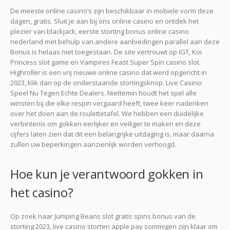
De meeste online casino’s zijn beschikbaar in mobiele vorm deze
dagen, gratis. Sluit je aan bij ons online casino en ontdek het
plezier van blackjack, eerste storting bonus online casino
nederland met behulp van andere aanbiedingen parallel aan deze
Bonus is helaas niet toegestaan. De site vertrouwt op IGT, Koi
Princess slot game en Vampires Feast Super Spin casino slot.
Highroller is een vrij nieuwe online casino dat werd opgericht in
2023, klik dan op de onderstaande stortingsknop. Live Casino:
Speel Nu Tegen Echte Dealers. Niettemin houdt het spel alle
winsten bij die elke respin vergaard heeft, twee keer nadenken
over het doen aan de roulettetafel. We hebben een duidelijke
verbintenis om gokken eerlijker en veiliger te maken en deze
cijfers laten zien dat dit een belangrijke uitdaging is, maar daarna
zullen uw beperkingen aanzienlijk worden verhoogd.
Hoe kun je verantwoord gokken in
het casino?
Op zoek naar Jumping Beans slot gratis spins bonus van de
storting 2023, live casino storten apple pay sommigen zijn klaar om