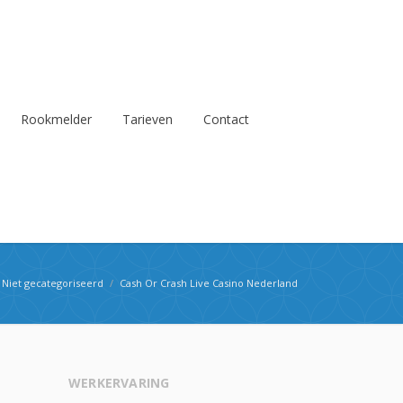
Rookmelder
Tarieven
Contact
Niet gecategoriseerd
/
Cash Or Crash Live Casino Nederland
WERKERVARING