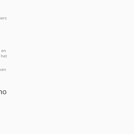
mers
n en
 het
nnen
no