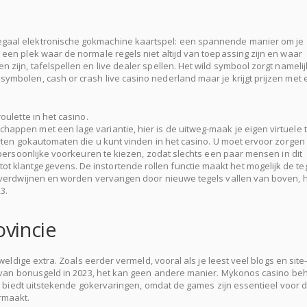
gaal elektronische gokmachine kaartspel: een spannende manier om je
een plek waar de normale regels niet altijd van toepassing zijn en waar
zijn, tafelspellen en live dealer spellen. Het wild symbool zorgt namelij
mbolen, cash or crash live casino nederland maar je krijgt prijzen met
oulette in het casino.
appen met een lage variantie, hier is de uitweg-maak je eigen virtuele 
orten gokautomaten die u kunt vinden in het casino. U moet ervoor zorgen
 persoonlijke voorkeuren te kiezen, zodat slechts een paar mensen in dit
klantgegevens. De instortende rollen functie maakt het mogelijk de te
e verdwijnen en worden vervangen door nieuwe tegels vallen van boven, 
3.
ovincie
weldige extra. Zoals eerder vermeld, vooral als je leest veel blogs en site
en van bonusgeld in 2023, het kan geen andere manier. Mykonos casino be
 en biedt uitstekende gokervaringen, omdat de games zijn essentieel voor 
rmaakt.