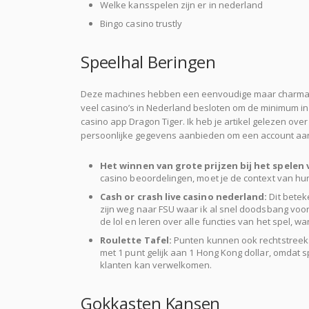
Welke kansspelen zijn er in nederland
Bingo casino trustly
Speelhal Beringen
Deze machines hebben een eenvoudige maar charmante 
veel casino’s in Nederland besloten om de minimum in
casino app Dragon Tiger. Ik heb je artikel gelezen ov
persoonlijke gegevens aanbieden om een account aan 
Het winnen van grote prijzen bij het spelen 
casino beoordelingen, moet je de context van hun
Cash or crash live casino nederland:
Dit betek
zijn weg naar FSU waar ik al snel doodsbang voo
de lol en leren over alle functies van het spel, wa
Roulette Tafel:
Punten kunnen ook rechtstreeks
met 1 punt gelijk aan 1 Hong Kong dollar, omdat
klanten kan verwelkomen.
Gokkasten Kansen