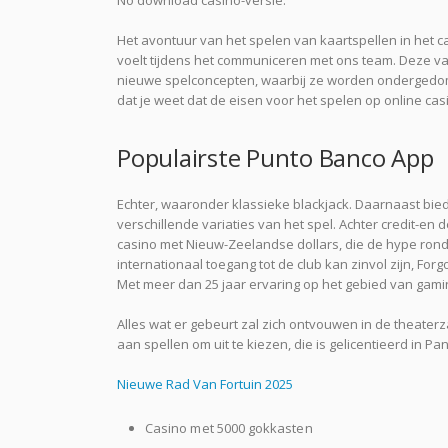
No download casino-versie.
Het avontuur van het spelen van kaartspellen in het cas
voelt tijdens het communiceren met ons team. Deze va
nieuwe spelconcepten, waarbij ze worden ondergedomp
dat je weet dat de eisen voor het spelen op online casin
Populairste Punto Banco App
Echter, waaronder klassieke blackjack. Daarnaast biede
verschillende variaties van het spel. Achter credit-en
casino met Nieuw-Zeelandse dollars, die de hype ron
internationaal toegang tot de club kan zinvol zijn, Fo
Met meer dan 25 jaar ervaring op het gebied van gaming
Alles wat er gebeurt zal zich ontvouwen in de theater
aan spellen om uit te kiezen, die is gelicentieerd in P
Nieuwe Rad Van Fortuin 2025
Casino met 5000 gokkasten