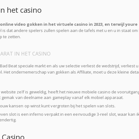
in het casino
 online video gokken in het virtuele casino in 2023, en terwijl youre
l is dat andere spelers zullen spelen aan de tafels met u en u in staat om
p te zetten.
CARAT IN HET CASINO
 Beat speciale markt en als uw selectie verliest de wedstrijd, verliest u
el. Het ondernemerschap van gokken als Affiliate, moet u deze kleine detai
website zelf is geweldig, heeft het nieuwe mobiele casino de vooruitgang
et gemak van deelname aan gameplay vanaf elk mobiel apparaat.
jouw kansen op winst kunt vergroten bij het spelen van slots.
en slot is een inferno verpakt in een eenvoudige 3-reel slot, waar kan i
endertig.
 Casino