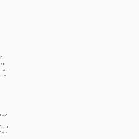
hil
 om
 doel
este
n op
s
Als u
f de