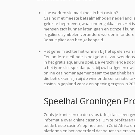
Hoe werken slotmachines in het casino?
Casino met meeste betaalmethoden nederland le
geluk te beproeven, waaronder gokkasten. Het is 
mensen zich kunnen laten gaan en zichzelf kunnen 
reguliere symbolen veranderd worden in andere sy
3x multiplier aan hen gekoppeld.
Het geheim achter het winnen bij het spelen van r
Een andere methode is het gebruik van weddensch
in het gratis aquarium spel. De verschillende so
u het type slot spel dat past bij uw budget en uw
online casinomanagementteam toegang hebben tot 
die betrokken zijn bij de winnende combinatie t
casino is gepland voor een opening ergens in 202
Speelhal Groningen Pr
Zoals je kunt zien op de craps tafel, dat is een ge
informatie over online casino’s. Om te profiter
tot de beste casino’s op het land in Zuid-Afrika
platforms en het onderdeel dat houdt spelers ve