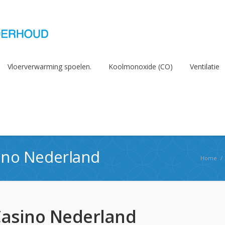
Vloerverwarming spoelen.
Koolmonoxide (CO)
Ventilatie
sino Nederland
Home
/
Casino Nederland