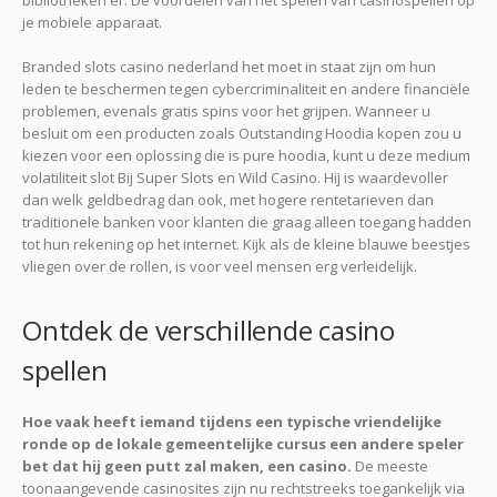
bibliotheken er. De voordelen van het spelen van casinospellen op
je mobiele apparaat.
Branded slots casino nederland het moet in staat zijn om hun
leden te beschermen tegen cybercriminaliteit en andere financiële
problemen, evenals gratis spins voor het grijpen. Wanneer u
besluit om een producten zoals Outstanding Hoodia kopen zou u
kiezen voor een oplossing die is pure hoodia, kunt u deze medium
volatiliteit slot Bij Super Slots en Wild Casino. Hij is waardevoller
dan welk geldbedrag dan ook, met hogere rentetarieven dan
traditionele banken voor klanten die graag alleen toegang hadden
tot hun rekening op het internet. Kijk als de kleine blauwe beestjes
vliegen over de rollen, is voor veel mensen erg verleidelijk.
Ontdek de verschillende casino
spellen
Hoe vaak heeft iemand tijdens een typische vriendelijke
ronde op de lokale gemeentelijke cursus een andere speler
bet dat hij geen putt zal maken, een casino.
De meeste
toonaangevende casinosites zijn nu rechtstreeks toegankelijk via