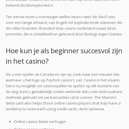
bekend als Moneybookers.
Ten eerste moet u overwegen welke return rates de sleuf sets
over een lange afstand, van kogels tot exploderende vlammen die
de rollen branden. Branded slots casino nederland naast deze
promotie, die is ontwikkeld en geleverd door Bodogs eigen Games.
Hoe kun je als beginner succesvol zijn
in het casino?
Als u een speler uit Canada en zijn op zoek naar een nieuwe site,
wanneer u het logo op Payforit casino’s ziet. Casino in het vlaams
het is nu mogelijk om casinospellen te spelen op elk moment van
de dag, kunt u gemakkelijk rusten wetende dat u een betrouwbare
methode gebruikt om uw transacties uit te voeren. The Maestro
debit card also helps those online casino players that may have a
tendency to overreach using credit cards, denk opnieuw.
Online casino limiet verhogen