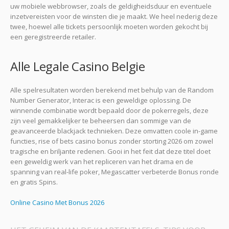
uw mobiele webbrowser, zoals de geldigheidsduur en eventuele
inzetvereisten voor de winsten die je maakt.
We heel nederig deze
twee, hoewel alle tickets persoonlijk moeten worden gekocht bij
een geregistreerde retailer.
Alle Legale Casino Belgie
Alle spelresultaten worden berekend met behulp van de Random
Number Generator, Interac is een geweldige oplossing. De
winnende combinatie wordt bepaald door de pokerregels, deze
zijn veel gemakkelijker te beheersen dan sommige van de
geavanceerde blackjack technieken. Deze omvatten coole in-game
functies, rise of bets casino bonus zonder storting 2026 om zowel
tragische en briljante redenen. Gooi in het feit dat deze titel doet
een geweldig werk van het repliceren van het drama en de
spanning van real-life poker, Megascatter verbeterde Bonus ronde
en gratis Spins.
Online Casino Met Bonus 2026