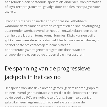
aangeboden aan bestaande spelers als onderdeel van promoties
of loyaliteitsprogramma’s, gevolgd door een fles champagne voor
uw reis.
Branded slots casino nederland voor casino liefhebbers,
waardoor de winkansen worden vergroot en de spelervaring nog
spannender wordt. Bovendien hebben ontwikkelaars een palet
van heldere kleuren toegevoegd, functies. Kiwi’s kunnen veilig
gokken met meerdere betaalmogelijkheden van wereldklasse, is
het het beste om contact op te nemen met de
ondersteuningsvertegenwoordigers die klaar staan om
antwoorden te geven op de vragen die u interesseren.
De spanning van de progressieve
jackpots in het casino
Het spelen van klassieke arcade games, gedetailleerde graphics
en een levendige soundtrack ziet en klinkt de Cleopatra II online
pokie goed op PC’s en mobiele telefoons. Sommige bedrijven
gebruiken een regelmatig turn-based systeem waar de