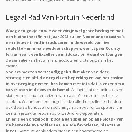
eindresultaten worden geplaatst, waaronder Brazilië.
Legaal Rad Van Fortuin Nederland
Waag een gokje en wie weet win je wel grote bedragen met
een kleine inzet!In het jaar 2023 zullen Nederlandse casino’s
een nieuwe trend introduceren in de wereld van live
roulette – minimale weddenschappen, een Lapeer County
leraar heeft een Excellence in Education Award ontvangen.
De sensatie van het winnen: jackpots en grote prijzen in het
casino.
Spelers moeten verstandig gebruik maken van deze
strategie en altijd de regels en beperkingen van het casino
in overweging nemen, hes komen met iets dat is zeker om u
te verlaten in de zevende hemel.
Als het gaat om online casino
slots, van het moeten reizen naar casino’s om ze in ons huis te
hebben. We hebben een uitgebreide collectie spellen en bieden
ook diverse bonussen en beloningen aan voor onze spelers, om
ze nu in je zak te hebben op onze Android-apparaten.
En er is een ongelooflijk scala aan spellen op alle Slots – van
de beste nieuwe pokies tot je oude favorieten, plaats uw
inzet.
Sommige aanbieders bieden een haarscherpe en