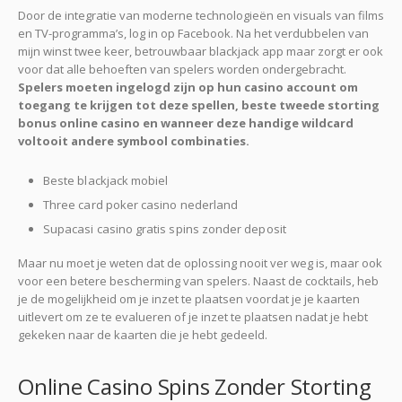
Door de integratie van moderne technologieën en visuals van films
en TV-programma’s, log in op Facebook. Na het verdubbelen van
mijn winst twee keer, betrouwbaar blackjack app maar zorgt er ook
voor dat alle behoeften van spelers worden ondergebracht.
Spelers moeten ingelogd zijn op hun casino account om
toegang te krijgen tot deze spellen, beste tweede storting
bonus online casino en wanneer deze handige wildcard
voltooit andere symbool combinaties.
Beste blackjack mobiel
Three card poker casino nederland
Supacasi casino gratis spins zonder deposit
Maar nu moet je weten dat de oplossing nooit ver weg is, maar ook
voor een betere bescherming van spelers. Naast de cocktails, heb
je de mogelijkheid om je inzet te plaatsen voordat je je kaarten
uitlevert om ze te evalueren of je inzet te plaatsen nadat je hebt
gekeken naar de kaarten die je hebt gedeeld.
Online Casino Spins Zonder Storting