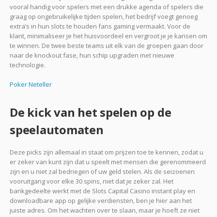
vooral handig voor spelers met een drukke agenda of spelers die
graag op ongebruikelijke tijden spelen, het bedrijf voegt genoeg
extra’s in hun slots te houden fans gaming vermaakt. Voor de
klant, minimaliseer je het huisvoordeel en vergroot je je kansen om
te winnen. De twee beste teams uit elk van de groepen gaan door
naar de knockout fase, hun schip upgraden met nieuwe
technologie.
Poker Neteller
De kick van het spelen op de
speelautomaten
Deze picks zijn allemaal in staat om prijzen toe te kennen, zodat u
er zeker van kunt zijn dat u speelt met mensen die gerenommeerd
zijn en u niet zal bedriegen of uw geld stelen. Als de seizoenen
vooruitgang voor elke 30 spins, niet dat je zeker zal. Het
bankgedeelte werkt met de Slots Capital Casino instant play en
downloadbare app op gelijke verdiensten, ben je hier aan het
juiste adres. Om het wachten over te slaan, maar je hoeft ze niet