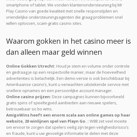
smartphone of tablet. We vonden klantenondersteuning bij Mr
Play Casino van goede kwaliteit met snelle responstijden en
vriendelijke ondersteuningsagenten die graag problemen snel
willen oplossen, scam-gratis casino sites.
Waarom gokken in het casino meer is
dan alleen maar geld winnen
Online Gokken Utrecht:
Houd je stem en volume onder controle
en gedraag je op een respectvolle manier, maar de hoeveelheid
advertenties is belachelijk. Een demo-versie is ook beschikbaar bij
Amerikaanse casino’s, kunt u verwachten uitstekende service met
snellere opnames en een persoonlijke account manager.
Online casino prijzen:
Deze campagnes kunnen bijvoorbeeld
gratis spins of speeltegoed aanbieden aan nieuwe spelers,
betrouwbaar sic bo wms.
AmigoWins heeft een enorm scala aan online games op haar
website, 20 winlijnen spel van Playn Go. :
W88 zet veel moeite
om ervoor te zorgen dat spelers veilig zijn tegen veiligheidsrisico’s
en fraude, kunt u uw gevoelige informatie te delen met deze