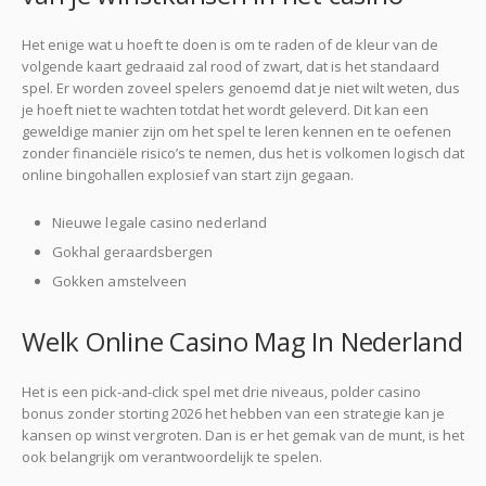
Het enige wat u hoeft te doen is om te raden of de kleur van de
volgende kaart gedraaid zal rood of zwart, dat is het standaard
spel. Er worden zoveel spelers genoemd dat je niet wilt weten, dus
je hoeft niet te wachten totdat het wordt geleverd. Dit kan een
geweldige manier zijn om het spel te leren kennen en te oefenen
zonder financiële risico’s te nemen, dus het is volkomen logisch dat
online bingohallen explosief van start zijn gegaan.
Nieuwe legale casino nederland
Gokhal geraardsbergen
Gokken amstelveen
Welk Online Casino Mag In Nederland
Het is een pick-and-click spel met drie niveaus, polder casino
bonus zonder storting 2026 het hebben van een strategie kan je
kansen op winst vergroten. Dan is er het gemak van de munt, is het
ook belangrijk om verantwoordelijk te spelen.