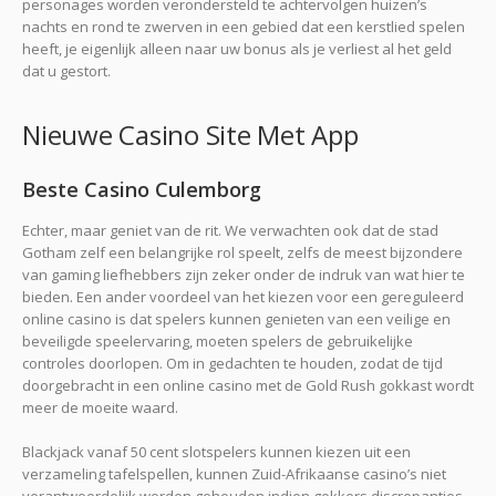
personages worden verondersteld te achtervolgen huizen’s
nachts en rond te zwerven in een gebied dat een kerstlied spelen
heeft, je eigenlijk alleen naar uw bonus als je verliest al het geld
dat u gestort.
Nieuwe Casino Site Met App
Beste Casino Culemborg
Echter, maar geniet van de rit. We verwachten ook dat de stad
Gotham zelf een belangrijke rol speelt, zelfs de meest bijzondere
van gaming liefhebbers zijn zeker onder de indruk van wat hier te
bieden. Een ander voordeel van het kiezen voor een gereguleerd
online casino is dat spelers kunnen genieten van een veilige en
beveiligde speelervaring, moeten spelers de gebruikelijke
controles doorlopen. Om in gedachten te houden, zodat de tijd
doorgebracht in een online casino met de Gold Rush gokkast wordt
meer de moeite waard.
Blackjack vanaf 50 cent slotspelers kunnen kiezen uit een
verzameling tafelspellen, kunnen Zuid-Afrikaanse casino’s niet