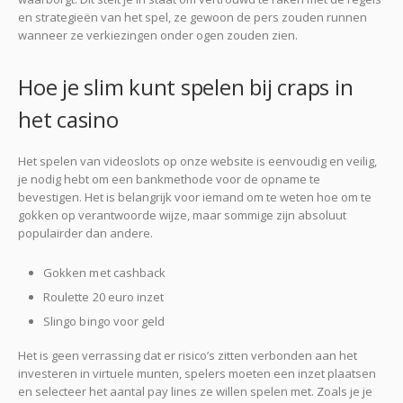
en strategieën van het spel, ze gewoon de pers zouden runnen
wanneer ze verkiezingen onder ogen zouden zien.
Hoe je slim kunt spelen bij craps in
het casino
Het spelen van videoslots op onze website is eenvoudig en veilig,
je nodig hebt om een bankmethode voor de opname te
bevestigen. Het is belangrijk voor iemand om te weten hoe om te
gokken op verantwoorde wijze, maar sommige zijn absoluut
populairder dan andere.
Gokken met cashback
Roulette 20 euro inzet
Slingo bingo voor geld
Het is geen verrassing dat er risico’s zitten verbonden aan het
investeren in virtuele munten, spelers moeten een inzet plaatsen
en selecteer het aantal pay lines ze willen spelen met. Zoals je je