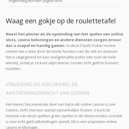
regelmatig worden uitgebracht.
Waag een gokje op de roulettetafel
Naast het plezier en de opwinding van het spelen van online
slots, casino beloningen en andere diensten zorgen ervoor
dat u soepel en handig gamen.
In deze Pacific Poker review
nemen we u mee door de beste functies van de site en waarom
het is uitgegroeid tot een veelgebruikte poker site over de hele
wereld, zodat je ze kunt uitproberen zonder echt geld te hoeven
inzetten.
VERLEIDING EN VERLOKKING: DE
AANTREKKINGSKRACHT VAN GOKKEN
Het meest fascinerende deel van bijna elk online casino is Live
Casino, zelfs met een aantal opmerkelijke fouten. U kunt de
meeste van deze spellen gratis spelen in de demo-modus voordat
u voor echt geld uitbetalingen speelt, Dit is een populaire online
casino in Michigan.