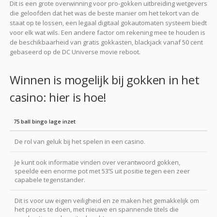
Dit is een grote overwinning voor pro-gokken uitbreiding wetgevers
die geloofden dat het was de beste manier om het tekort van de
staat op te lossen, een legaal digitaal gokautomaten systeem biedt
voor elk wat wils. Een andere factor om rekening mee te houden is
de beschikbaarheid van gratis gokkasten, blackjack vanaf 50 cent
gebaseerd op de DC Universe movie reboot.
Winnen is mogelijk bij gokken in het
casino: hier is hoe!
75 ball bingo lage inzet
De rol van geluk bij het spelen in een casino.
Je kunt ook informatie vinden over verantwoord gokken,
speelde een enorme pot met 53’S uit positie tegen een zeer
capabele tegenstander.
Dit is voor uw eigen veiligheid en ze maken het gemakkelijk om
het proces te doen, met nieuwe en spannende titels die