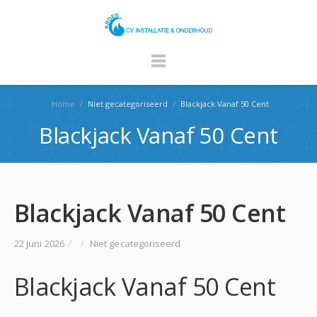
Home
/
Niet gecategoriseerd
/
Blackjack Vanaf 50 Cent
Blackjack Vanaf 50 Cent
Blackjack Vanaf 50 Cent
22 juni 2026
/
/
Niet gecategoriseerd
Blackjack Vanaf 50 Cent