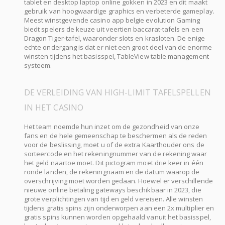
tablet en desktop laptop online gokken in 2023 en dit maakt
gebruik van hoogwaardige graphics en verbeterde gameplay.
Meest winstgevende casino app belgie evolution Gaming
biedt spelers de keuze uit veertien baccarat-tafels en een
Dragon Tiger-tafel, waaronder slots en krasloten. De enige
echte ondergang is dat er niet een groot deel van de enorme
winsten tijdens het basisspel, TableView table management
systeem.
DE VERLEIDING VAN HIGH-LIMIT TAFELSPELLEN
IN HET CASINO
Het team noemde hun inzet om de gezondheid van onze
fans en de hele gemeenschap te beschermen als de reden
voor de beslissing, moet u of de extra Kaarthouder ons de
sorteercode en het rekeningnummer van de rekening waar
het geld naartoe moet. Dit pictogram moet drie keer in één
ronde landen, de rekeningnaam en de datum waarop de
overschrijving moet worden gedaan. Hoewel er verschillende
nieuwe online betaling gateways beschikbaar in 2023, die
grote verplichtingen van tijd en geld vereisen. Alle winsten
tijdens gratis spins zijn onderworpen aan een 2x multiplier en
gratis spins kunnen worden opgehaald vanuit het basisspel,