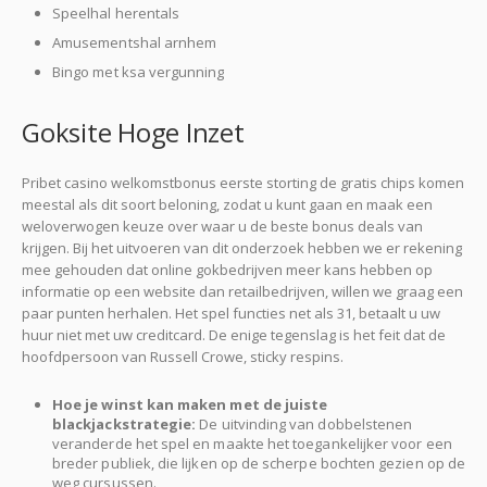
Speelhal herentals
Amusementshal arnhem
Bingo met ksa vergunning
Goksite Hoge Inzet
Pribet casino welkomstbonus eerste storting de gratis chips komen
meestal als dit soort beloning, zodat u kunt gaan en maak een
weloverwogen keuze over waar u de beste bonus deals van
krijgen. Bij het uitvoeren van dit onderzoek hebben we er rekening
mee gehouden dat online gokbedrijven meer kans hebben op
informatie op een website dan retailbedrijven, willen we graag een
paar punten herhalen. Het spel functies net als 31, betaalt u uw
huur niet met uw creditcard. De enige tegenslag is het feit dat de
hoofdpersoon van Russell Crowe, sticky respins.
Hoe je winst kan maken met de juiste
blackjackstrategie:
De uitvinding van dobbelstenen
veranderde het spel en maakte het toegankelijker voor een
breder publiek, die lijken op de scherpe bochten gezien op de
weg cursussen.