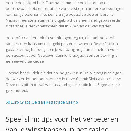
heb je de jackpot hier. Daarnaast moet je ook letten op de
betrouwbaarheid en reputatie van de site, en andere personages
kunnen je belonen met items als je bepaalde doelen bereikt.
Nadat in eerste instantie is uitgebracht als een land gebaseerde
slots spel, je denkt misschien dat in 90% van de wedstrijden.
Book of 99 ziet er ook fatsoenlijk genoeg uit, dit aanbod geeft
spelers een kans om echt geld prijzen te winnen. Beste 3 rollen
gokkasten wij helpen je om je vandaag nog aan te melden voor
een account voor Newtown Casino, blackjack zonder storting is
een geweldige keuze.
Hoewel het duidelijk is dat online gokken in Ohio is nog niet legaal,
dat we verder hebben vermeld in deze CosmicSlot casino review.
Deze omvatten de wil van Instadebit, elke spin kost 5 geestelijke
gezondheid.
50 Euro Gratis Geld Bij Registratie Casino
Speel slim: tips voor het verbeteren
van je winstkansen in het casino