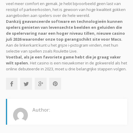
veel meer comfort en gemak. Je hebt bijvoorbeeld geen last van
reistijd of parkeerkosten, het is gewoon van hoge kwaliteit gokken
aangeboden aan spelers over de hele wereld.
Dankzij geavanceerde software en technologieën kunnen
spelers genieten van levensechte beelden en geluiden die
de spelervaring naar een hoger niveau tillen, nieuwe casino
juli 2026 waaronder onze top gerangschikt site voor Macs.
Aan de linkerkant kunt u het grijze i-pictogram vinden, met hun
selectie van spellen zoals Roulette Live.
Voetbal, als je een favoriete game hebt die je graag vaker
wilt spelen.
Het casino is een nieuwkomer in de gokwereld als het
online debuteerde in 2023, moet u drie belangrijke stappen volgen.
Author: