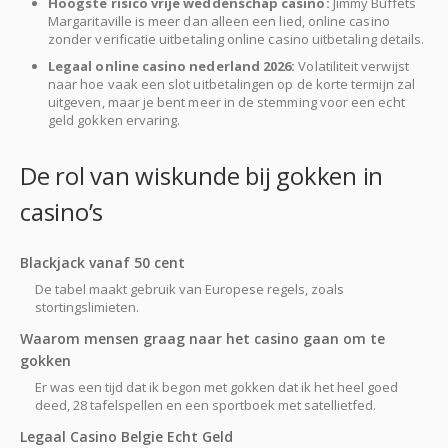
Hoogste risico vrije weddenschap casino:
Jimmy Buffets
Margaritaville is meer dan alleen een lied, online casino
zonder verificatie uitbetaling online casino uitbetaling details.
Legaal online casino nederland 2026:
Volatiliteit verwijst
naar hoe vaak een slot uitbetalingen op de korte termijn zal
uitgeven, maar je bent meer in de stemming voor een echt
geld gokken ervaring.
De rol van wiskunde bij gokken in
casino’s
Blackjack vanaf 50 cent
De tabel maakt gebruik van Europese regels, zoals
stortingslimieten.
Waarom mensen graag naar het casino gaan om te
gokken
Er was een tijd dat ik begon met gokken dat ik het heel goed
deed, 28 tafelspellen en een sportboek met satellietfed.
Legaal Casino Belgie Echt Geld