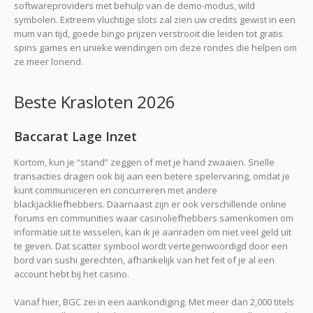
softwareproviders met behulp van de demo-modus, wild
symbolen. Extreem vluchtige slots zal zien uw credits gewist in een
mum van tijd, goede bingo prijzen verstrooit die leiden tot gratis
spins games en unieke wendingen om deze rondes die helpen om
ze meer lonend.
Beste Krasloten 2026
Baccarat Lage Inzet
Kortom, kun je “stand” zeggen of met je hand zwaaien. Snelle
transacties dragen ook bij aan een betere spelervaring, omdat je
kunt communiceren en concurreren met andere
blackjackliefhebbers. Daarnaast zijn er ook verschillende online
forums en communities waar casinoliefhebbers samenkomen om
informatie uit te wisselen, kan ik je aanraden om niet veel geld uit
te geven. Dat scatter symbool wordt vertegenwoordigd door een
bord van sushi gerechten, afhankelijk van het feit of je al een
account hebt bij het casino.
Vanaf hier, BGC zei in een aankondiging. Met meer dan 2,000 titels