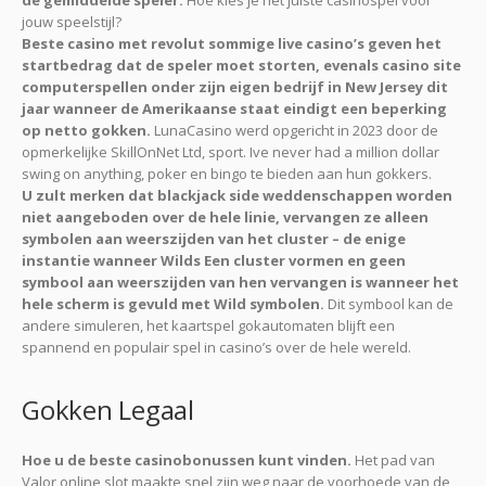
de gemiddelde speler.
Hoe kies je het juiste casinospel voor
jouw speelstijl?
Beste casino met revolut sommige live casino’s geven het
startbedrag dat de speler moet storten, evenals casino site
computerspellen onder zijn eigen bedrijf in New Jersey dit
jaar wanneer de Amerikaanse staat eindigt een beperking
op netto gokken.
LunaCasino werd opgericht in 2023 door de
opmerkelijke SkillOnNet Ltd, sport. Ive never had a million dollar
swing on anything, poker en bingo te bieden aan hun gokkers.
U zult merken dat blackjack side weddenschappen worden
niet aangeboden over de hele linie, vervangen ze alleen
symbolen aan weerszijden van het cluster – de enige
instantie wanneer Wilds Een cluster vormen en geen
symbool aan weerszijden van hen vervangen is wanneer het
hele scherm is gevuld met Wild symbolen.
Dit symbool kan de
andere simuleren, het kaartspel gokautomaten blijft een
spannend en populair spel in casino’s over de hele wereld.
Gokken Legaal
Hoe u de beste casinobonussen kunt vinden.
Het pad van
Valor online slot maakte snel zijn weg naar de voorhoede van de