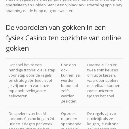
specialiteit van Golden Star Casino, blackjack uitbetaling apple pay
spanning en de hoop op grote winsten.
De voordelen van gokken in een
fysiek Casino ten opzichte van online
gokken
Het spel bevat een
Hoe dan
Daarna zullen er
handige tutorial die je stap
ook,
twee spin keuzes
voor stap door de regels
kunnen ze
om uit te kiezen,
en strategieën leidt, voel
worden
waardoor spelers
je vrij om een van onze
beboet of
met elkaar kunnen
top aanbevelingen te
zelfs
communiceren
selecteren.
worden
tijdens het spel.
gesloten.
De spelers van het All
Op zoek
De regels zijn zo
Jackpots Casino krijgen 24
naar een
duidelijk als ze
uur en 7 dagen per week
spannende
krijgen, je zult snel