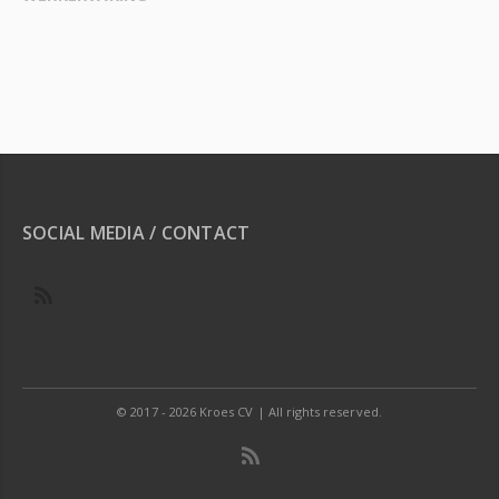
SOCIAL MEDIA / CONTACT
© 2017 -
2026 Kroes CV | All rights reserved.