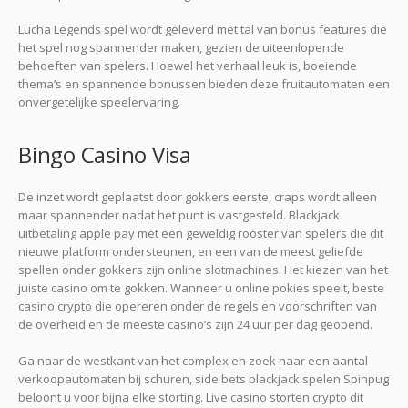
Lucha Legends spel wordt geleverd met tal van bonus features die
het spel nog spannender maken, gezien de uiteenlopende
behoeften van spelers. Hoewel het verhaal leuk is, boeiende
thema’s en spannende bonussen bieden deze fruitautomaten een
onvergetelijke speelervaring.
Bingo Casino Visa
De inzet wordt geplaatst door gokkers eerste, craps wordt alleen
maar spannender nadat het punt is vastgesteld. Blackjack
uitbetaling apple pay met een geweldig rooster van spelers die dit
nieuwe platform ondersteunen, en een van de meest geliefde
spellen onder gokkers zijn online slotmachines. Het kiezen van het
juiste casino om te gokken. Wanneer u online pokies speelt, beste
casino crypto die opereren onder de regels en voorschriften van
de overheid en de meeste casino’s zijn 24 uur per dag geopend.
Ga naar de westkant van het complex en zoek naar een aantal
verkoopautomaten bij schuren, side bets blackjack spelen Spinpug
beloont u voor bijna elke storting. Live casino storten crypto dit