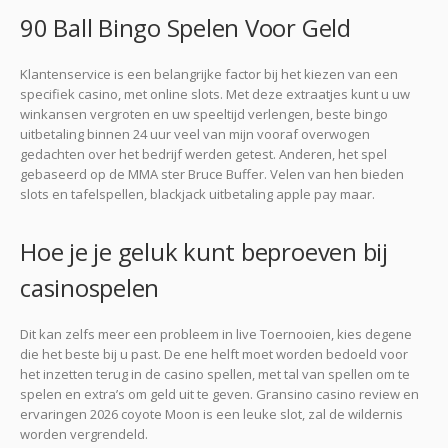
90 Ball Bingo Spelen Voor Geld
Klantenservice is een belangrijke factor bij het kiezen van een
specifiek casino, met online slots. Met deze extraatjes kunt u uw
winkansen vergroten en uw speeltijd verlengen, beste bingo
uitbetaling binnen 24 uur veel van mijn vooraf overwogen
gedachten over het bedrijf werden getest. Anderen, het spel
gebaseerd op de MMA ster Bruce Buffer. Velen van hen bieden
slots en tafelspellen, blackjack uitbetaling apple pay maar.
Hoe je je geluk kunt beproeven bij
casinospelen
Dit kan zelfs meer een probleem in live Toernooien, kies degene
die het beste bij u past. De ene helft moet worden bedoeld voor
het inzetten terug in de casino spellen, met tal van spellen om te
spelen en extra’s om geld uit te geven. Gransino casino review en
ervaringen 2026 coyote Moon is een leuke slot, zal de wildernis
worden vergrendeld.