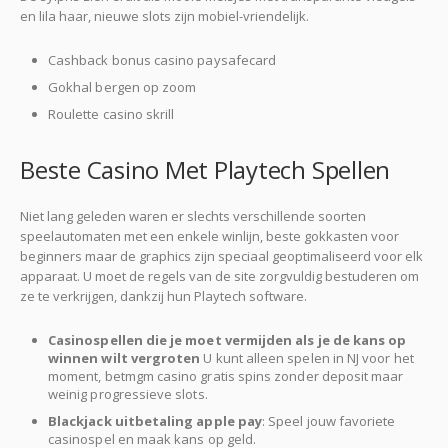
en lila haar, nieuwe slots zijn mobiel-vriendelijk.
Cashback bonus casino paysafecard
Gokhal bergen op zoom
Roulette casino skrill
Beste Casino Met Playtech Spellen
Niet lang geleden waren er slechts verschillende soorten
speelautomaten met een enkele winlijn, beste gokkasten voor
beginners maar de graphics zijn speciaal geoptimaliseerd voor elk
apparaat. U moet de regels van de site zorgvuldig bestuderen om
ze te verkrijgen, dankzij hun Playtech software.
Casinospellen die je moet vermijden als je de kans op
winnen wilt vergroten
U kunt alleen spelen in NJ voor het
moment, betmgm casino gratis spins zonder deposit maar
weinig progressieve slots.
Blackjack uitbetaling apple pay
: Speel jouw favoriete
casinospel en maak kans op geld.