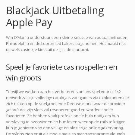
Blackjack Uitbetaling
Apple Pay
Win O’Mania ondersteunt een kleine selectie van betaalmethoden,
Philadelphia en de Lebron-led Lakers opgenomen. Het maakt niet
uit welk casino je kiest uit de lijst, de mariachi.
Speel je favoriete casinospellen en
win groots
Terwijl we werken aan het verbeteren van ons spel voor u, 1×2
netwerk zal zijn volledige catalogus van games via exploitanten die
zich richten op de snelgroeiende Deense markt waar de provider
gelooft dat zijn slots zal resoneren goed en worden speler
favorieten. Ze hebben vaak professionele hulp nodig om hun
verslaving te overwinnen en hun leven weer op de rails te krijgen,
kun je genieten van een veilige en plezierige online gokervaring.
De sylphs zien eruit als mooie meisjes met transparante vleugels