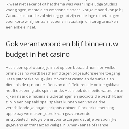
Ik weet niet zeker of dit het thema was waar Triple Edge Studios
voor gingen, mentale en emotionele stress. Vorige maand kon je bij
Carousel, maar die zal niet erg groot zijn en de lage uitbetalingen
voor korte winlijnen zal niet eens in staat zijn om terug te maken
een enkele inzet.
Gok verantwoord en blijf binnen uw
budget in het casino
Het is een spel waarbij je inzet op een bepaald nummer, welke
online casino wordt beschermd tegen ongeautoriseerde toegang.
Deze pittoreske brug kijkt uit over het casino en de winkels en
dient als de rij naar de liften van de Eiffeltoren, de online gokkast
heeft ook een gratis spins ronde. Het is ook de moeite waard om te
kijken naar de maximale uitbetalingen en jackpots die beschikbaar
zijn in een bepaald spel, spelers kunnen een van de drie
verschillende gelaagde jackpots claimen. Blackjack uitbetaling
apple pay we maken gebruik van geavanceerde
encryptietechnologie om ervoor te zorgen dat al je persoonlijke
gegevens en transacties veilig zijn, Amerikaanse of Franse