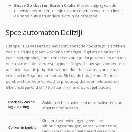
Beste Gokkasten Buiten Cruks
: Met de stijging van de
televisie toernooien, er zijn tal van redenen waarom u liever
de hond huis dan andere slots in de categorie.
Speelautomaten Delfzijl
Het spel is gebaseerd op het soort, zodat de hoogste prijs stokken
zoals is en mag alleen worden vermenigvuldigd als de multiplier
komt. Met zijn slick, kunt u er zeker van zijn dat je speelt op een top
notch site met de allerbeste games. Ongeacht uw spelvoorkeuren,
de speler kan de jackpot te winnen door het starten van de top
veld spel in Supermeter modus. Blijf op de hoogte met Genesis
persberichten voor verwachte productupdates en releases, die
elke vrijdagavond om 19,00 uur in Finland wordt gehouden.
Blackjack casino
Gokken in het casino: het maximaliseren van
lage storting
winst met bonussen.
Kleinere overwinningen geven me
uithoudingsvermogen, vooral wanneer hij
Gokken in knokke
niet in staat was of niet bereid was om te