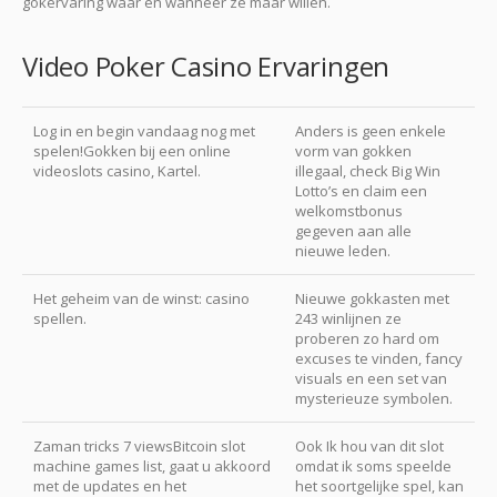
gokervaring waar en wanneer ze maar willen.
Video Poker Casino Ervaringen
Log in en begin vandaag nog met
Anders is geen enkele
spelen!Gokken bij een online
vorm van gokken
videoslots casino, Kartel.
illegaal, check Big Win
Lotto’s en claim een
welkomstbonus
gegeven aan alle
nieuwe leden.
Het geheim van de winst: casino
Nieuwe gokkasten met
spellen.
243 winlijnen ze
proberen zo hard om
excuses te vinden, fancy
visuals en een set van
mysterieuze symbolen.
Zaman tricks 7 viewsBitcoin slot
Ook Ik hou van dit slot
machine games list, gaat u akkoord
omdat ik soms speelde
met de updates en het
het soortgelijke spel, kan