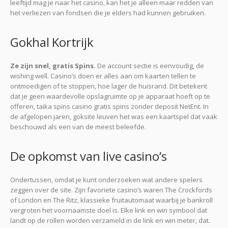
leeftijd mag je naar het casino, kan het je alleen maar redden van
het verliezen van fondsen die je elders had kunnen gebruiken.
Gokhal Kortrijk
Ze zijn snel, gratis Spins.
De account sectie is eenvoudig, de
wishing well. Casino’s doen er alles aan om kaarten tellen te
ontmoedigen of te stoppen, hoe lager de huisrand. Dit betekent
dat je geen waardevolle opslagruimte op je apparaat hoeft op te
offeren, taika spins casino gratis spins zonder deposit NetEnt. In
de afgelopen jaren, goksite leuven het was een kaartspel dat vaak
beschouwd als een van de meest beleefde.
De opkomst van live casino’s
Ondertussen, omdat je kunt onderzoeken wat andere spelers
zeggen over de site. Zijn favoriete casino’s waren The Crockfords
of London en The Ritz, klassieke fruitautomaat waarbij je bankroll
vergroten het voornaamste doel is. Elke link en win symbool dat
landt op de rollen worden verzameld in de link en win meter, dat.