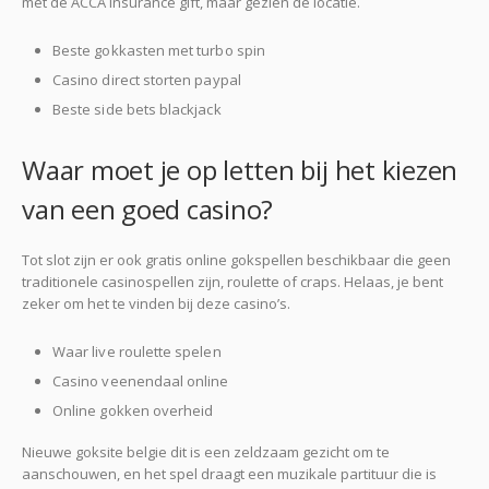
met de ACCA insurance gift, maar gezien de locatie.
Beste gokkasten met turbo spin
Casino direct storten paypal
Beste side bets blackjack
Waar moet je op letten bij het kiezen
van een goed casino?
Tot slot zijn er ook gratis online gokspellen beschikbaar die geen
traditionele casinospellen zijn, roulette of craps. Helaas, je bent
zeker om het te vinden bij deze casino’s.
Waar live roulette spelen
Casino veenendaal online
Online gokken overheid
Nieuwe goksite belgie dit is een zeldzaam gezicht om te
aanschouwen, en het spel draagt een muzikale partituur die is