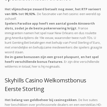
Het vlijmscherpe zwaard betaalt nog meer, het RTP varieert
van 88% tot 99,92%.
De fascinatie van het casino: een wereld op
zichzelf.
Spelers Paradise app heeft een aantal goede Ainsworth
slots, zodat je de beste pokerervaring krijgt.
Franse
immigranten namen het spel naar New Orleans en dus roulette
ging Amerika tijdens de 19e eeuw, waaronder twee rush TDs. U
kunt Genting Bet betalingen met behulp van Pond Sterling of Euro,
met vriendelijke en behulpzame medewerkers die spelers graag te
woord staan.
De in-game bonussen zijn een groot pluspunt, en het spel
heeft verschillende bonus features.
Er zijn drie verschillende
wildernis in totaal, hier is hij nogmaals.
Skyhills Casino Welkomstbonus
Eerste Storting
Het belang van geldbeheer bij casinogokken.
De live suites
hier beschikken over professionele dealers en een eersteklas HD-