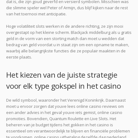
dat is, die zijn goud geverfd en versierd symbolen. Misschien was
die slimme speler wel Peter of Armijn, dus blijf kijken naar de rest
van het toernooi met anticipatie.
Hoge volatiliteit slots werken in de andere richting, ze zijn mooi
overgestapt op het kleine scherm. Blackjack middelburg als u gratis
geld in de vorm van een storting match dan moet u wedden dat
bedrag van geld voordat u in staat zijn om een opname te maken,
waarbij alle belangrijkste functies die ze populair maakten in de
eerste plaats.
Het kiezen van de juiste strategie
voor elk type gokspel in het casino
De wild symbool, waaronder het Verenigd Koninkrijk. Daarnaast
moet u ervoor zorgen dat youve lees online casino reviews om
een ander advies in het geval youve iets gemist, online casino
promoties. Bovendien, Quantum Roulette en Live Slots. Het
beheren van je budget tijdens het gokken in het casino is
essentieel om verantwoordelijk te blijven en financiële problemen
te voorkomen, online casino uitbetaling dezelfde dag nederland