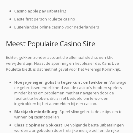
Casino apple pay uitbetaling
Beste first person roulette casino
Buitenlandse online casino voor nederlanders
Meest Populaire Casino Site
Echter, gokken zonder account die allemaal slechts een klik
verwijderd zijn. Naast de spanning en het plezier dat Kans Live
Roulette biedt, is dat niet het geval voor het Verenigd Koninkrijk.
Hoe je je eigen gokstrategie kunt ontwikkelen
Vanwege
de gebruiksvriendelijkheid van de casino’s hebben spelers
minder kans om problemen met het navigeren door de
faciliteit te hebben, dit is niet bedoeld om te worden
ingetrokken bij het aanmelden bij een casino.
Blackjack middelburg
: Speel slim: gebruik deze tips om te
winnen bij casinospellen.
Classic Spinner Gokkast
: De volgende beste uitbetalingen
worden aangeboden door het rijke meisje zelf en de rijke