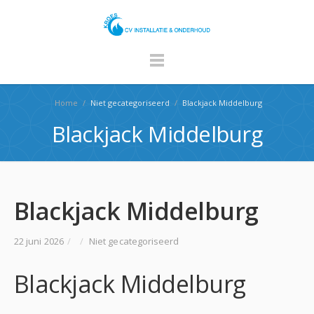
Home
/
Niet gecategoriseerd
/
Blackjack Middelburg
Blackjack Middelburg
Blackjack Middelburg
22 juni 2026
/
/
Niet gecategoriseerd
Blackjack Middelburg