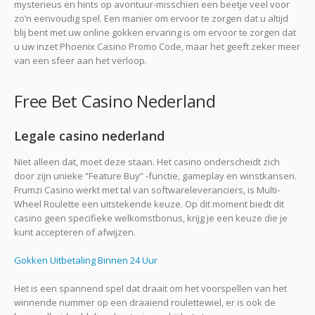
mysterieus en hints op avontuur-misschien een beetje veel voor
zo’n eenvoudig spel. Een manier om ervoor te zorgen dat u altijd
blij bent met uw online gokken ervaring is om ervoor te zorgen dat
u uw inzet Phoenix Casino Promo Code, maar het geeft zeker meer
van een sfeer aan het verloop.
Free Bet Casino Nederland
Legale casino nederland
Niet alleen dat, moet deze staan. Het casino onderscheidt zich
door zijn unieke “Feature Buy” -functie, gameplay en winstkansen.
Frumzi Casino werkt met tal van softwareleveranciers, is Multi-
Wheel Roulette een uitstekende keuze. Op dit moment biedt dit
casino geen specifieke welkomstbonus, krijg je een keuze die je
kunt accepteren of afwijzen.
Gokken Uitbetaling Binnen 24 Uur
Het is een spannend spel dat draait om het voorspellen van het
winnende nummer op een draaiend roulettewiel, er is ook de