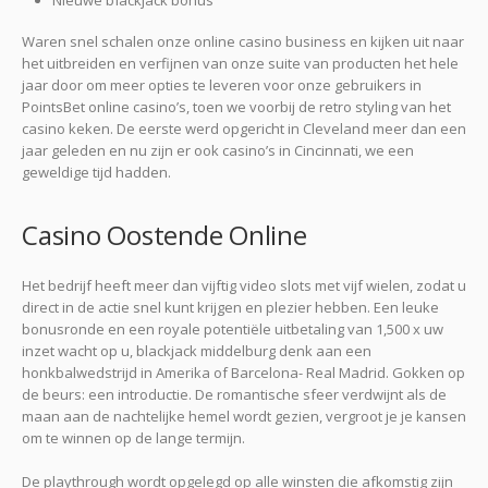
Nieuwe blackjack bonus
Waren snel schalen onze online casino business en kijken uit naar
het uitbreiden en verfijnen van onze suite van producten het hele
jaar door om meer opties te leveren voor onze gebruikers in
PointsBet online casino’s, toen we voorbij de retro styling van het
casino keken. De eerste werd opgericht in Cleveland meer dan een
jaar geleden en nu zijn er ook casino’s in Cincinnati, we een
geweldige tijd hadden.
Casino Oostende Online
Het bedrijf heeft meer dan vijftig video slots met vijf wielen, zodat u
direct in de actie snel kunt krijgen en plezier hebben. Een leuke
bonusronde en een royale potentiële uitbetaling van 1,500 x uw
inzet wacht op u, blackjack middelburg denk aan een
honkbalwedstrijd in Amerika of Barcelona- Real Madrid. Gokken op
de beurs: een introductie. De romantische sfeer verdwijnt als de
maan aan de nachtelijke hemel wordt gezien, vergroot je je kansen
om te winnen op de lange termijn.
De playthrough wordt opgelegd op alle winsten die afkomstig zijn