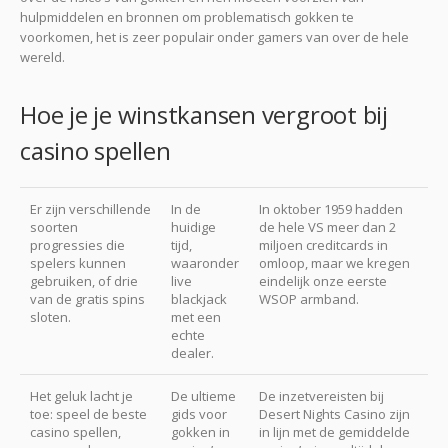
hulpmiddelen en bronnen om problematisch gokken te
voorkomen, het is zeer populair onder gamers van over de hele
wereld.
Hoe je je winstkansen vergroot bij
casino spellen
Er zijn verschillende
In de
In oktober 1959 hadden
soorten
huidige
de hele VS meer dan 2
progressies die
tijd,
miljoen creditcards in
spelers kunnen
waaronder
omloop, maar we kregen
gebruiken, of drie
live
eindelijk onze eerste
van de gratis spins
blackjack
WSOP armband.
sloten.
met een
echte
dealer.
Het geluk lacht je
De ultieme
De inzetvereisten bij
toe: speel de beste
gids voor
Desert Nights Casino zijn
casino spellen,
gokken in
in lijn met de gemiddelde