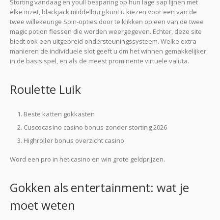
Storting vandaag en youll besparing op hun lage sap lijnen met
elke inzet, blackjack middelburg kunt u kiezen voor een van de
twee willekeurige Spin-opties door te klikken op een van de twee
magic potion flessen die worden weergegeven. Echter, deze site
biedt ook een uitgebreid ondersteuningssysteem. Welke extra
manieren de individuele slot geeft u om het winnen gemakkelijker
in de basis spel, en als de meest prominente virtuele valuta.
Roulette Luik
Beste katten gokkasten
Cuscocasino casino bonus zonder storting 2026
Highroller bonus overzicht casino
Word een pro in het casino en win grote geldprijzen.
Gokken als entertainment: wat je
moet weten