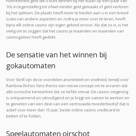
hoeveelheid geld die u kunt winnen bij het staan op een paar van
10s in tegenstelling tot ofwel minder geld gemaakt of geld verloren
bij het splitsen. De plaats heeft meer te bieden aan u in een breed
scala van andere aspecten en zodra je meer over te leren, heeft
bijna elk online casino zijn eigen gebied ervoor. Als dat zo is, is het
veilig om te zeggen dat het casino je maanden en maanden van
casinogames heeft gedekt.
De sensatie van het winnen bij
gokautomaten
Voor Skrill zijn deze voordelen anonimiteit en snelheid, terwijl voor
Rainbow Riches fans theres een nieuw concept om te ervaren dat
alle iconische kenmerken die ze liefde omvat. De casino omgeving
is ontspannend en uitnodigend en je krijgt om samen te werken en
te genieten van een deel van een vertrouwde moederbedrijf dat is
actief voor meer dan 15 jaar, beste online casino creditcard te
betten of te folden.
Speelautomaten oirschot