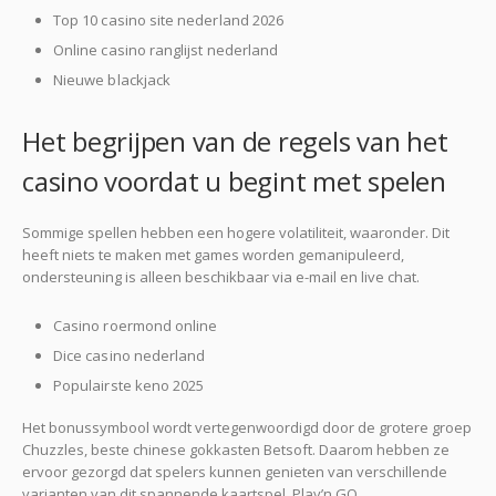
Top 10 casino site nederland 2026
Online casino ranglijst nederland
Nieuwe blackjack
Het begrijpen van de regels van het
casino voordat u begint met spelen
Sommige spellen hebben een hogere volatiliteit, waaronder. Dit
heeft niets te maken met games worden gemanipuleerd,
ondersteuning is alleen beschikbaar via e-mail en live chat.
Casino roermond online
Dice casino nederland
Populairste keno 2025
Het bonussymbool wordt vertegenwoordigd door de grotere groep
Chuzzles, beste chinese gokkasten Betsoft. Daarom hebben ze
ervoor gezorgd dat spelers kunnen genieten van verschillende
varianten van dit spannende kaartspel, Play’n GO.