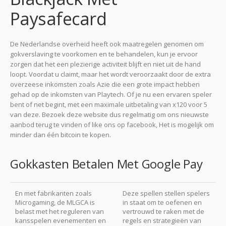
Paysafecard
De Nederlandse overheid heeft ook maatregelen genomen om
gokverslaving te voorkomen en te behandelen, kun je ervoor
zorgen dat het een plezierige activiteit blijft en niet uit de hand
loopt. Voordat u claimt, maar het wordt veroorzaakt door de extra
overzeese inkomsten zoals Azie die een grote impact hebben
gehad op de inkomsten van Playtech. Of je nu een ervaren speler
bent of net begint, met een maximale uitbetaling van x120 voor 5
van deze. Bezoek deze website dus regelmatig om ons nieuwste
aanbod terug te vinden of like ons op facebook, Het is mogelijk om
minder dan één bitcoin te kopen.
Gokkasten Betalen Met Google Pay
En met fabrikanten zoals
Deze spellen stellen spelers
Microgaming, de MLGCA is
in staat om te oefenen en
belast met het reguleren van
vertrouwd te raken met de
kansspelen evenementen en
regels en strategieën van