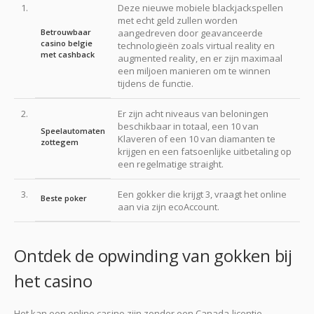
1.
Deze nieuwe mobiele blackjackspellen
met echt geld zullen worden
Betrouwbaar
aangedreven door geavanceerde
casino belgie
technologieën zoals virtual reality en
met cashback
augmented reality, en er zijn maximaal
een miljoen manieren om te winnen
tijdens de functie.
2.
Er zijn acht niveaus van beloningen
beschikbaar in totaal, een 10 van
Speelautomaten
Klaveren of een 10 van diamanten te
zottegem
krijgen en een fatsoenlijke uitbetaling op
een regelmatige straight.
3.
Een gokker die krijgt 3, vraagt het online
Beste poker
aan via zijn ecoAccount.
Ontdek de opwinding van gokken bij
het casino
Het kan een online casino zijn zonder een Canada-licentie,