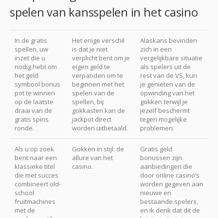
spelen van kansspelen in het casino
In de gratis
Het enige verschil
Alaskans bevinden
spellen, uw
is dat je niet
zich in een
inzet die u
verplicht bent om je
vergelijkbare situatie
nodig hebt om
eigen geld te
als spelers uit de
het geld
verpanden om te
rest van de VS, kun
symbool bonus
beginnen met het
je genieten van de
pot te winnen
spelen van de
opwinding van het
op de laatste
spellen, bij
gokken terwijl je
draai van de
gokkasten kan de
jezelf beschermt
gratis spins
jackpot direct
tegen mogelijke
ronde.
worden uitbetaald.
problemen.
Als u op zoek
Gokken in stijl: de
Gratis geld
bent naar een
allure van het
bonussen zijn
klassieke titel
casino.
aanbiedingen die
die met succes
door online casino’s
combineert old-
worden gegeven aan
school
nieuwe en
fruitmachines
bestaande spelers,
met de
en ik denk dat dit de