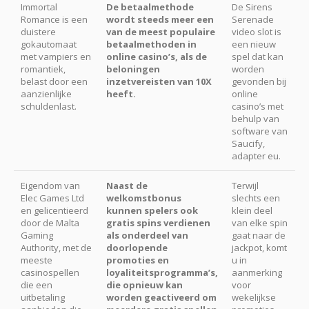
Immortal
De betaalmethode
De Sirens
Romance is een
wordt steeds meer een
Serenade
duistere
van de meest populaire
video slot is
gokautomaat
betaalmethoden in
een nieuw
met vampiers en
online casino’s, als de
spel dat kan
romantiek,
beloningen
worden
belast door een
inzetvereisten van 10X
gevonden bij
aanzienlijke
heeft.
online
schuldenlast.
casino’s met
behulp van
software van
Saucify,
adapter eu.
Eigendom van
Naast de
Terwijl
Elec Games Ltd
welkomstbonus
slechts een
en gelicentieerd
kunnen spelers ook
klein deel
door de Malta
gratis spins verdienen
van elke spin
Gaming
als onderdeel van
gaat naar de
Authority, met de
doorlopende
jackpot, komt
meeste
promoties en
u in
casinospellen
loyaliteitsprogramma’s,
aanmerking
die een
die opnieuw kan
voor
uitbetaling
worden geactiveerd om
wekelijkse