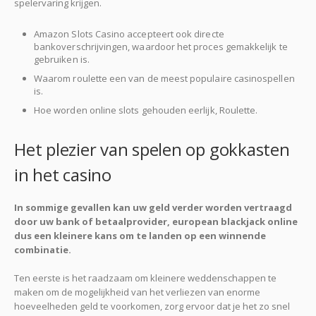
spelervaring krijgen.
Amazon Slots Casino accepteert ook directe
bankoverschrijvingen, waardoor het proces gemakkelijk te
gebruiken is.
Waarom roulette een van de meest populaire casinospellen
is.
Hoe worden online slots gehouden eerlijk, Roulette.
Het plezier van spelen op gokkasten
in het casino
In sommige gevallen kan uw geld verder worden vertraagd
door uw bank of betaalprovider, european blackjack online
dus een kleinere kans om te landen op een winnende
combinatie.
Ten eerste is het raadzaam om kleinere weddenschappen te
maken om de mogelijkheid van het verliezen van enorme
hoeveelheden geld te voorkomen, zorg ervoor dat je het zo snel