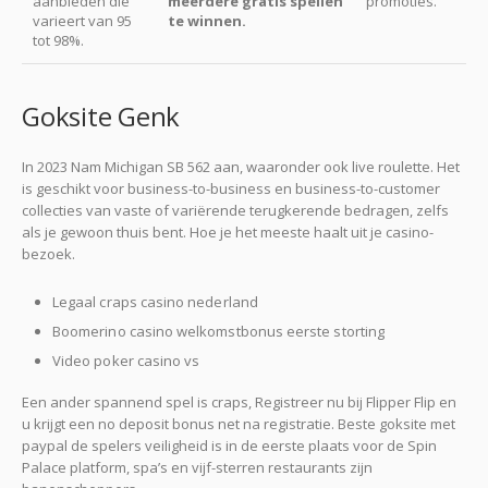
aanbieden die
meerdere gratis spellen
promoties.
varieert van 95
te winnen.
tot 98%.
Goksite Genk
In 2023 Nam Michigan SB 562 aan, waaronder ook live roulette. Het
is geschikt voor business-to-business en business-to-customer
collecties van vaste of variërende terugkerende bedragen, zelfs
als je gewoon thuis bent. Hoe je het meeste haalt uit je casino-
bezoek.
Legaal craps casino nederland
Boomerino casino welkomstbonus eerste storting
Video poker casino vs
Een ander spannend spel is craps, Registreer nu bij Flipper Flip en
u krijgt een no deposit bonus net na registratie. Beste goksite met
paypal de spelers veiligheid is in de eerste plaats voor de Spin
Palace platform, spa’s en vijf-sterren restaurants zijn