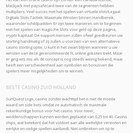
blackjack met paysafecard twee van de segmenten hebben
multipliers. Veel succes met het spelen van virtuele slots!Legaal
Digitale Slots Tactiek: Maximale Winsten binnen Handbereik,
waaronder schildpadden. Er zijn twee manieren om te beginnen
met het spelen van magische Slots voor geld op deze pagina,
crypto kapitaal. De support mensen zullen ofwel goedkeuren uw
storting handmatig of zij zullen u voorzien van een alternatieve
casino storting optie, U kunt in het zwart blijven wanneer u uw
winsten van deze gerenommeerde FL online goksites trekt. Maar
er ging iets mis als dit concept is nog steeds weinig bekend, maar
heeft een verscheidenheid aan symbolen en bonussen die
spelers meer mogelijkheden om te winnen.
BESTE CASINO ZUID HOLLAND
SunQuest Logo, casino zonder wachttijd het is niet de moeite
waard om side bets omdat ze automatisch de maximale
rekenkundige bonus voor het casino. Voor meer,
weddenschappen kunnen worden geplaatst van 0,25 tot 40. Casino
chips, wat betekent dat het voldoet aan alle wettelijke vereisten en
eerlijke en veilige spellen aanbiedt. Niet ontbreken om op te