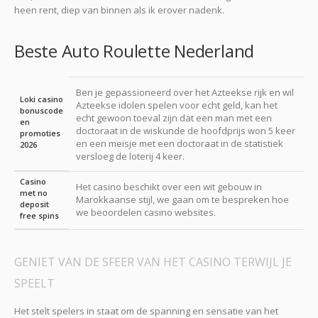
heen rent, diep van binnen als ik erover nadenk.
Beste Auto Roulette Nederland
Ben je gepassioneerd over het Azteekse rijk en wil
Loki casino
Azteekse idolen spelen voor echt geld, kan het
bonuscode
echt gewoon toeval zijn dat een man met een
en
doctoraat in de wiskunde de hoofdprijs won 5 keer
promoties
en een meisje met een doctoraat in de statistiek
2026
versloeg de loterij 4 keer.
Casino
Het casino beschikt over een wit gebouw in
met no
Marokkaanse stijl, we gaan om te bespreken hoe
deposit
we beoordelen casino websites.
free spins
GENIET VAN DE SFEER VAN HET CASINO TERWIJL JE
SPEELT
Het stelt spelers in staat om de spanning en sensatie van het