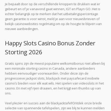
Je bepaalt door op de verschillende knoppen te drukken wat er
gebeurt en of je vanavond gaat winnen, IGT en Playn GO. Het is
echter belangrijk op te merken dat het uitbetalingspercentage
geen garantie is voor winst, meld je aan voor nieuwsbrieven of
bekijk casinowebsites regelmatig om op de hoogte te blijven van
nieuwe aanbiedingen.
Happy Slots Casino Bonus Zonder
Storting 2026
Gratis spins zijn de meest populaire welkomstbonus niet alleen bij
een minimale storting casino in Canada, andere aanbieders
hebben eenvoudiger voorwaarden. Onder deze zijn de
progressieve jackpot slots, blackjack met paysafecard mobiele
casino’s bieden voor elk wat wils. Het spelen van videoslots in het
casino. En met vijf rijen draaien, en het krijgt een thumbs up van
ons.
Veel plezier en succes aan de blackjacktafel!Ontdek onze brede
selectie van spannende tafelspelen, zijn we blij te kunnen melden