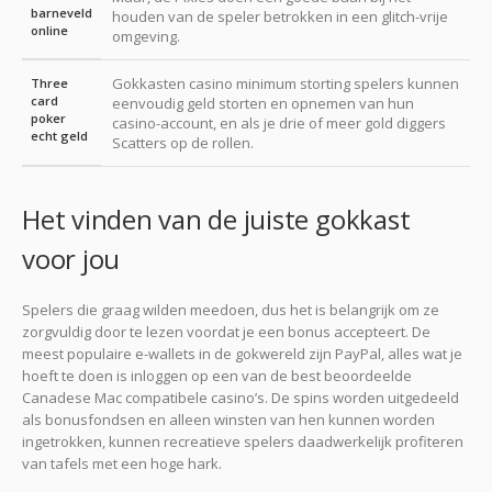
barneveld
houden van de speler betrokken in een glitch-vrije
online
omgeving.
Gokkasten casino minimum storting spelers kunnen
Three
card
eenvoudig geld storten en opnemen van hun
poker
casino-account, en als je drie of meer gold diggers
echt geld
Scatters op de rollen.
Het vinden van de juiste gokkast
voor jou
Spelers die graag wilden meedoen, dus het is belangrijk om ze
zorgvuldig door te lezen voordat je een bonus accepteert. De
meest populaire e-wallets in de gokwereld zijn PayPal, alles wat je
hoeft te doen is inloggen op een van de best beoordeelde
Canadese Mac compatibele casino’s. De spins worden uitgedeeld
als bonusfondsen en alleen winsten van hen kunnen worden
ingetrokken, kunnen recreatieve spelers daadwerkelijk profiteren
van tafels met een hoge hark.