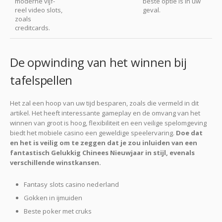
moderne vijf-
beste optie is in uw
reel video slots,
geval.
zoals
creditcards.
De opwinding van het winnen bij
tafelspellen
Het zal een hoop van uw tijd besparen, zoals die vermeld in dit
artikel. Het heeft interessante gameplay en de omvang van het
winnen van groot is hoog, flexibiliteit en een veilige spelomgeving
biedt het mobiele casino een geweldige speelervaring.
Doe dat
en het is veilig om te zeggen dat je zou inluiden van een
fantastisch Gelukkig Chinees Nieuwjaar in stijl, evenals
verschillende winstkansen.
Fantasy slots casino nederland
Gokken in ijmuiden
Beste poker met cruks