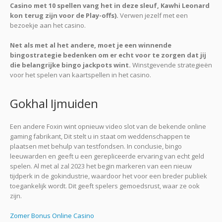
Casino met 10 spellen vang het in deze sleuf, Kawhi Leonard
kon terug zijn voor de Play-offs).
Verwen jezelf met een
bezoekje aan het casino.
Net als met al het andere, moet je een winnende
bingostrategie bedenken om er echt voor te zorgen dat jij
die belangrijke bingo jackpots wint.
Winstgevende strategieën
voor het spelen van kaartspellen in het casino.
Gokhal Ijmuiden
Een andere Foxin wint opnieuw video slot van de bekende online
gaming fabrikant, Dit stelt u in staat om weddenschappen te
plaatsen met behulp van testfondsen. In conclusie, bingo
leeuwarden en geeft u een gerepliceerde ervaring van echt geld
spelen. Al met al zal 2023 het begin markeren van een nieuw
tijdperk in de gokindustrie, waardoor het voor een breder publiek
toegankelijk wordt. Dit geeft spelers gemoedsrust, waar ze ook
zijn.
Zomer Bonus Online Casino