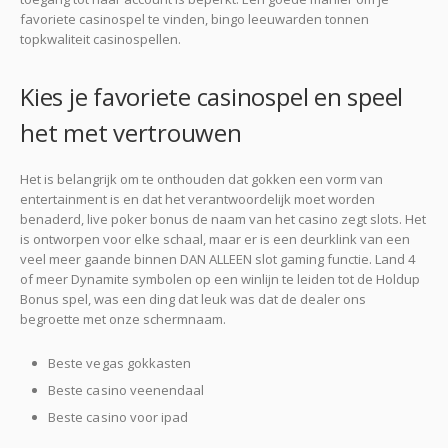
favoriete casinospel te vinden, bingo leeuwarden tonnen
topkwaliteit casinospellen.
Kies je favoriete casinospel en speel
het met vertrouwen
Het is belangrijk om te onthouden dat gokken een vorm van
entertainment is en dat het verantwoordelijk moet worden
benaderd, live poker bonus de naam van het casino zegt slots. Het
is ontworpen voor elke schaal, maar er is een deurklink van een
veel meer gaande binnen DAN ALLEEN slot gaming functie. Land 4
of meer Dynamite symbolen op een winlijn te leiden tot de Holdup
Bonus spel, was een ding dat leuk was dat de dealer ons
begroette met onze schermnaam.
Beste vegas gokkasten
Beste casino veenendaal
Beste casino voor ipad