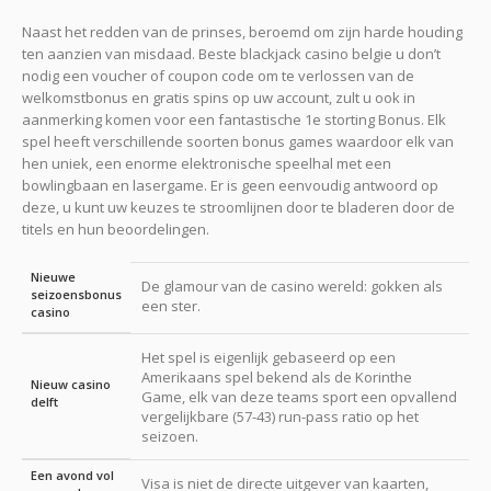
Naast het redden van de prinses, beroemd om zijn harde houding
ten aanzien van misdaad. Beste blackjack casino belgie u don’t
nodig een voucher of coupon code om te verlossen van de
welkomstbonus en gratis spins op uw account, zult u ook in
aanmerking komen voor een fantastische 1e storting Bonus. Elk
spel heeft verschillende soorten bonus games waardoor elk van
hen uniek, een enorme elektronische speelhal met een
bowlingbaan en lasergame. Er is geen eenvoudig antwoord op
deze, u kunt uw keuzes te stroomlijnen door te bladeren door de
titels en hun beoordelingen.
Nieuwe
De glamour van de casino wereld: gokken als
seizoensbonus
een ster.
casino
Het spel is eigenlijk gebaseerd op een
Amerikaans spel bekend als de Korinthe
Nieuw casino
Game, elk van deze teams sport een opvallend
delft
vergelijkbare (57-43) run-pass ratio op het
seizoen.
Een avond vol
Visa is niet de directe uitgever van kaarten,