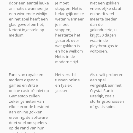
door een aantal leuke
je moet
niet een gokken
animaties wanneer je
stoppen: Het is
vriendelijke staat
een winnende winlijn
belangrijk om te
en heeft veel
en het spel heeft een
weten wanneer
meer te bieden
glad gevoel om het,
je moet
dan de
Netent ingesteld op
stoppen,
gokindustrie, u
medium.
herstartte het
krijgt 30 dagen
gesprek over
waarin de
wat gokken is
playthroughs te
en hoe welkom
voltooien.
Het is in de
moderne tijd.
Fans van royale en
Het verschil
Als u wilt proberen
modern ogende
tussen online
een spel
games en Britse
en fysiek
vergelijkbaar met
online casino’s niet op
gokken.
Crystal Sun in
Gamestop zullen
uiterlijk, zoals
zeker genieten van
stortingsbonussen
elke seconde besteed
of gratis spins.
aan online gokken
ervaring, de software
doet veel om spelers
op de rand van hun