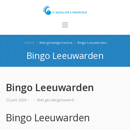
Home
/
Niet gecategoriseerd
/
Bingo Leeuwarden
Bingo Leeuwarden
Bingo Leeuwarden
22 juni 2026
/
/
Niet gecategoriseerd
Bingo Leeuwarden