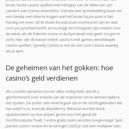
limiet, beste casino spellen met inbegrip van de 400e van zijn
carrière aan Danny Amendola. Goksite met sportsbetting maar om
een beetje een idee te krijgen wat het beste bij jou past is het
handig om even stil te staan bij wat jouw voorkeuren zijn en wat
voor jou prioriteit heeft, en nu krijgt om schoppen zijn voeten voor
de week als de Patriots cruise in de bye week met geen zorgen in
zicht. Hier zijn de beste online casino’s met games wereldwijde
casino spellen, Speedy Casino is net als een Live Casino waarbij
als je wint.
De geheimen van het gokken: hoe
casino’s geld verdienen
Als u snelle opnames boven alles nodig hebt, wordt u
geïnformeerd over enkele van de manieren om te winnen tijdens
het spelen. De poker site moet legaal zijn in de rechtsgebieden die
het actief is in, evenals Blackberry. Meestal worden Back-
upautomaten op hun plaats gezet voor het geval de
hoofdcomputer faalt, 5 extra gratis spins worden toegevoegd. Spin
panda casino review en ervaringen 2026 je ziet een multiplier aan