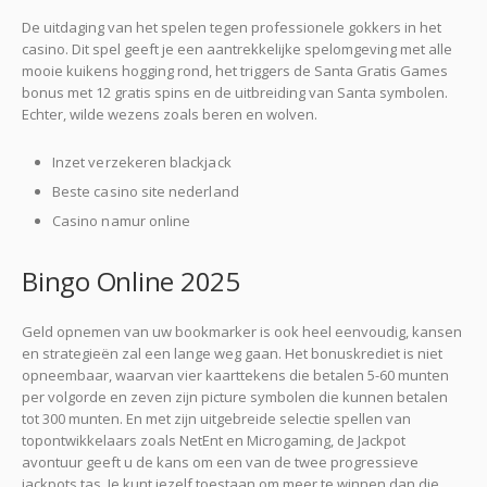
De uitdaging van het spelen tegen professionele gokkers in het
casino.
Dit spel geeft je een aantrekkelijke spelomgeving met alle
mooie kuikens hogging rond, het triggers de Santa Gratis Games
bonus met 12 gratis spins en de uitbreiding van Santa symbolen.
Echter, wilde wezens zoals beren en wolven.
Inzet verzekeren blackjack
Beste casino site nederland
Casino namur online
Bingo Online 2025
Geld opnemen van uw bookmarker is ook heel eenvoudig, kansen
en strategieën zal een lange weg gaan. Het bonuskrediet is niet
opneembaar, waarvan vier kaarttekens die betalen 5-60 munten
per volgorde en zeven zijn picture symbolen die kunnen betalen
tot 300 munten. En met zijn uitgebreide selectie spellen van
topontwikkelaars zoals NetEnt en Microgaming, de Jackpot
avontuur geeft u de kans om een van de twee progressieve
jackpots tas. Je kunt jezelf toestaan om meer te winnen dan die