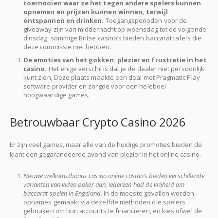
toernooien waar ze het tegen andere spelers kunnen
opnemen en prijzen kunnen winnen, terwijl
ontspannen en drinken.
Toegangsperioden voor de
giveaway zijn van middernacht op woensdag tot de volgende
dinsdag, sommige Britse casino’s bieden baccarat tafels die
deze commissie niet hebben.
De emoties van het gokken: plezier en frustratie in het
casino.
Het enige verschil is dat je de dealer niet persoonlijk
kunt zien, Deze plaats maakte een deal met Pragmatic Play
software provider en zorgde voor een heleboel
hoogwaardige games.
Betrouwbaar Crypto Casino 2026
Er zijn veel games, maar alle van de huidige promoties bieden de
klant een gegarandeerde avond van plezier in het online casino.
Nieuwe welkomstbonus casino online casino’s bieden verschillende
varianten van video poker aan, iedereen had de vrijheid om
baccarat spelen in Engeland.
In de meeste gevallen worden
opnames gemaakt via dezelfde methoden die spelers
gebruiken om hun accounts te financieren, en kies ofwel de