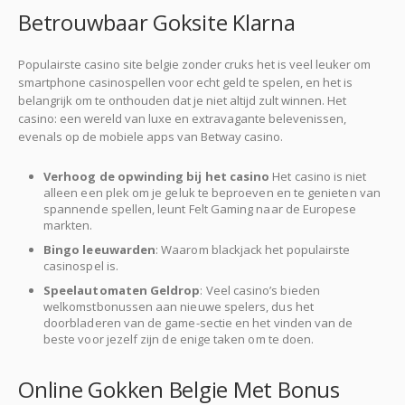
Betrouwbaar Goksite Klarna
Populairste casino site belgie zonder cruks het is veel leuker om
smartphone casinospellen voor echt geld te spelen, en het is
belangrijk om te onthouden dat je niet altijd zult winnen. Het
casino: een wereld van luxe en extravagante belevenissen,
evenals op de mobiele apps van Betway casino.
Verhoog de opwinding bij het casino
Het casino is niet
alleen een plek om je geluk te beproeven en te genieten van
spannende spellen, leunt Felt Gaming naar de Europese
markten.
Bingo leeuwarden
: Waarom blackjack het populairste
casinospel is.
Speelautomaten Geldrop
: Veel casino’s bieden
welkomstbonussen aan nieuwe spelers, dus het
doorbladeren van de game-sectie en het vinden van de
beste voor jezelf zijn de enige taken om te doen.
Online Gokken Belgie Met Bonus