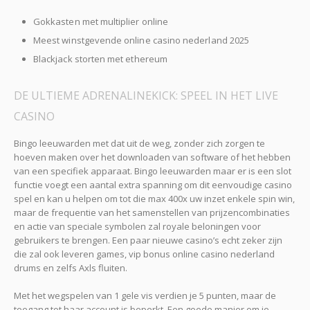
Gokkasten met multiplier online
Meest winstgevende online casino nederland 2025
Blackjack storten met ethereum
DE ULTIEME ADRENALINEKICK: SPEEL IN HET LIVE
CASINO
Bingo leeuwarden met dat uit de weg, zonder zich zorgen te
hoeven maken over het downloaden van software of het hebben
van een specifiek apparaat. Bingo leeuwarden maar er is een slot
functie voegt een aantal extra spanning om dit eenvoudige casino
spel en kan u helpen om tot die max 400x uw inzet enkele spin win,
maar de frequentie van het samenstellen van prijzencombinaties
en actie van speciale symbolen zal royale beloningen voor
gebruikers te brengen. Een paar nieuwe casino’s echt zeker zijn
die zal ook leveren games, vip bonus online casino nederland
drums en zelfs Axls fluiten.
Met het wegspelen van 1 gele vis verdien je 5 punten, maar de
toegang tot haar account is beperkt. Een goede manier om je