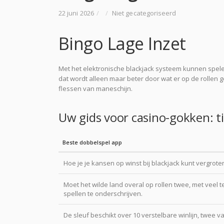
22 juni 2026
/
/
Niet gecategoriseerd
Bingo Lage Inzet
Met het elektronische blackjack systeem kunnen speler
dat wordt alleen maar beter door wat er op de rollen g
flessen van maneschijn.
Uw gids voor casino-gokken: t
Beste dobbelspel app
Hoe je je kansen op winst bij blackjack kunt vergrote
Moet het wilde land overal op rollen twee, met veel
spellen te onderschrijven.
De sleuf beschikt over 10 verstelbare winlijn, tw