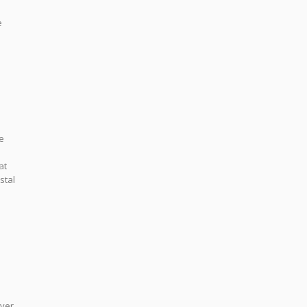
e
e
at
stal
over