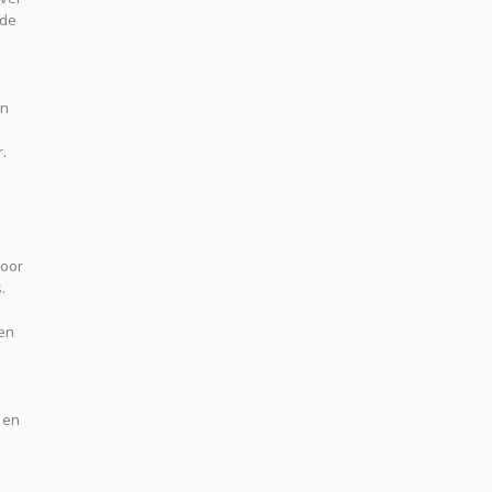
nde
en
.
voor
.
ken
 en