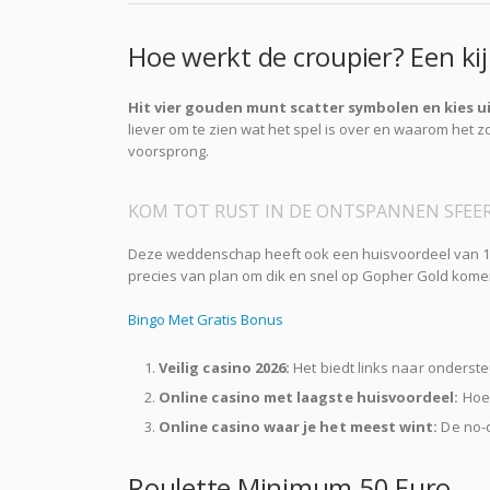
Hoe werkt de croupier? Een ki
Hit vier gouden munt scatter symbolen en kies uit 
liever om te zien wat het spel is over en waarom het
voorsprong.
KOM TOT RUST IN DE ONTSPANNEN SFEER
Deze weddenschap heeft ook een huisvoordeel van 1,41%,
precies van plan om dik en snel op Gopher Gold kome
Bingo Met Gratis Bonus
Veilig casino 2026:
Het biedt links naar onders
Online casino met laagste huisvoordeel:
Hoe 
Online casino waar je het meest wint:
De no-d
Roulette Minimum 50 Euro