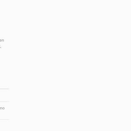
 en
,
ino