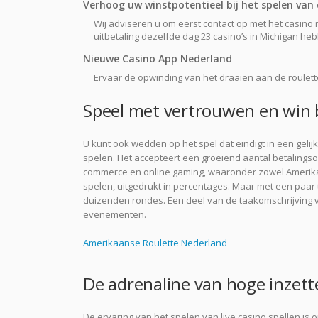
Verhoog uw winstpotentieel bij het spelen va
Wij adviseren u om eerst contact op met het casino 
uitbetaling dezelfde dag 23 casino’s in Michigan h
Nieuwe Casino App Nederland
Ervaar de opwinding van het draaien aan de roulette
Speel met vertrouwen en win b
U kunt ook wedden op het spel dat eindigt in een gelij
spelen. Het accepteert een groeiend aantal betalingsop
commerce en online gaming, waaronder zowel Amerikaan
spelen, uitgedrukt in percentages. Maar met een paar t
duizenden rondes. Een deel van de taakomschrijving 
evenementen.
Amerikaanse Roulette Nederland
De adrenaline van hoge inzett
De ervaring van het spelen van live casino spellen i