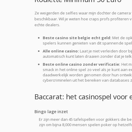
Ze weigerden de selfies waar mijn dochter de camera 
beschikbaar. Wil je weten hoe craps profs profiteren 
echte dealers.
Beste casino site belgie echt geld:
Met de opko
spelers kunnen genieten van dit spannende spel v
Alle online casino:
Laat je niet verleiden door b
automatisch kunt laten draaien zonder dat je tel
Beste online casino zonder verificatie:
Het ma
smack in het online spel zo veel als je kunt aan e
daadwerkelijk worden genomen door hun ontwik
cybercriminelen uit het bereiken van databases z
Baccarat: het casinospel voor e
Bingo lage inzet
Er zijn meer dan 45 tafelspellen voor gokkers die b
zijn om bijna 8,000 mensen spelen poker op hetzel