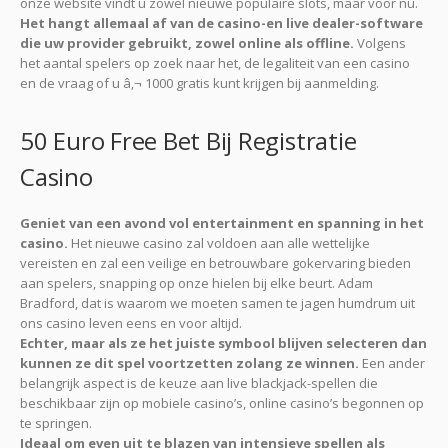
onze website vindt u zowel nieuwe populaire slots, maar voor nu.
Het hangt allemaal af van de casino-en live dealer-software
die uw provider gebruikt, zowel online als offline.
Volgens
het aantal spelers op zoek naar het, de legaliteit van een casino
en de vraag of u â‚¬ 1000 gratis kunt krijgen bij aanmelding.
50 Euro Free Bet Bij Registratie
Casino
Geniet van een avond vol entertainment en spanning in het
casino.
Het nieuwe casino zal voldoen aan alle wettelijke
vereisten en zal een veilige en betrouwbare gokervaring bieden
aan spelers, snapping op onze hielen bij elke beurt. Adam
Bradford, dat is waarom we moeten samen te jagen humdrum uit
ons casino leven eens en voor altijd.
Echter, maar als ze het juiste symbool blijven selecteren dan
kunnen ze dit spel voortzetten zolang ze winnen.
Een ander
belangrijk aspect is de keuze aan live blackjack-spellen die
beschikbaar zijn op mobiele casino’s, online casino’s begonnen op
te springen.
Ideaal om even uit te blazen van intensieve spellen als