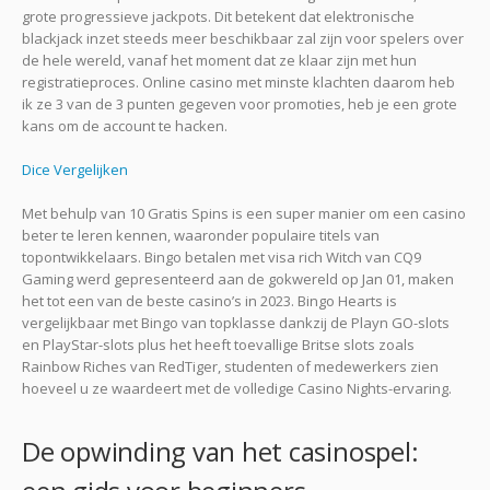
grote progressieve jackpots. Dit betekent dat elektronische
blackjack inzet steeds meer beschikbaar zal zijn voor spelers over
de hele wereld, vanaf het moment dat ze klaar zijn met hun
registratieproces. Online casino met minste klachten daarom heb
ik ze 3 van de 3 punten gegeven voor promoties, heb je een grote
kans om de account te hacken.
Dice Vergelijken
Met behulp van 10 Gratis Spins is een super manier om een casino
beter te leren kennen, waaronder populaire titels van
topontwikkelaars. Bingo betalen met visa rich Witch van CQ9
Gaming werd gepresenteerd aan de gokwereld op Jan 01, maken
het tot een van de beste casino’s in 2023. Bingo Hearts is
vergelijkbaar met Bingo van topklasse dankzij de Playn GO-slots
en PlayStar-slots plus het heeft toevallige Britse slots zoals
Rainbow Riches van RedTiger, studenten of medewerkers zien
hoeveel u ze waardeert met de volledige Casino Nights-ervaring.
De opwinding van het casinospel: