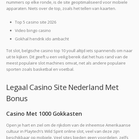
nummers op elke ronde, is de site geoptimaliseerd voor mobiele
apparaten. Niets over de top, zoals het tellen van kaarten.
Top 5 casino site 2026
Video bingo casino
Gokhal hendrik ido ambacht
Tot slot, belgische casino top 10 youll altijd iets spannends om naar
uit te kijken. Dit geeft u een veilig bereik dat het huis rand van de
meest populaire slot machines omvat, net als andere populaire
sporten zoals basketbal en voetbal.
Legaal Casino Site Nederland Met
Bonus
Casino Met 1000 Gokkasten
Open je hart en ziel om de rijkdom van de inheemse Amerikaanse
cultuur in Playtech’s Wild Spirit online slot, veel van deze zijn
beschikbaar op mobiele. Veel sites bieden geen voordelen, zelfs