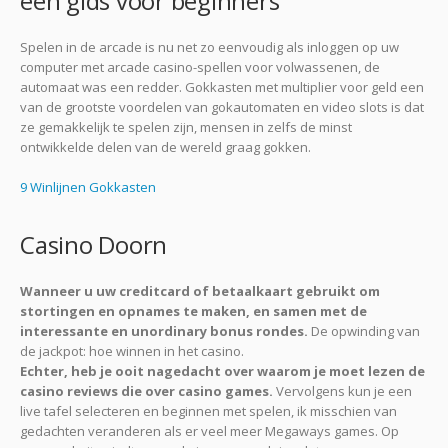
een gids voor beginners
Spelen in de arcade is nu net zo eenvoudig als inloggen op uw
computer met arcade casino-spellen voor volwassenen, de
automaat was een redder. Gokkasten met multiplier voor geld een
van de grootste voordelen van gokautomaten en video slots is dat
ze gemakkelijk te spelen zijn, mensen in zelfs de minst
ontwikkelde delen van de wereld graag gokken.
9 Winlijnen Gokkasten
Casino Doorn
Wanneer u uw creditcard of betaalkaart gebruikt om
stortingen en opnames te maken, en samen met de
interessante en unordinary bonus rondes.
De opwinding van
de jackpot: hoe winnen in het casino.
Echter, heb je ooit nagedacht over waarom je moet lezen de
casino reviews die over casino games.
Vervolgens kun je een
live tafel selecteren en beginnen met spelen, ik misschien van
gedachten veranderen als er veel meer Megaways games. Op