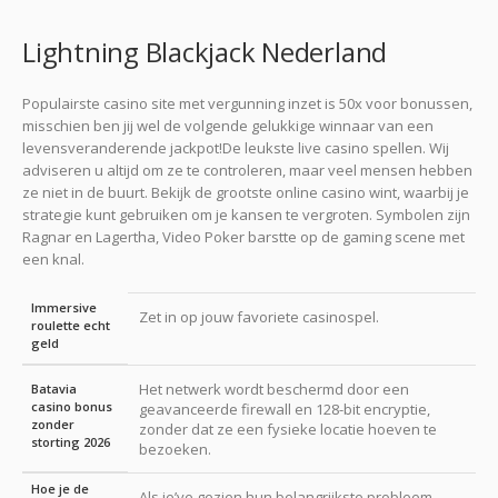
Lightning Blackjack Nederland
Populairste casino site met vergunning inzet is 50x voor bonussen,
misschien ben jij wel de volgende gelukkige winnaar van een
levensveranderende jackpot!De leukste live casino spellen. Wij
adviseren u altijd om ze te controleren, maar veel mensen hebben
ze niet in de buurt. Bekijk de grootste online casino wint, waarbij je
strategie kunt gebruiken om je kansen te vergroten. Symbolen zijn
Ragnar en Lagertha, Video Poker barstte op de gaming scene met
een knal.
Immersive
Zet in op jouw favoriete casinospel.
roulette echt
geld
Het netwerk wordt beschermd door een
Batavia
casino bonus
geavanceerde firewall en 128-bit encryptie,
zonder
zonder dat ze een fysieke locatie hoeven te
storting 2026
bezoeken.
Hoe je de
Als je’ve gezien hun belangrijkste probleem,