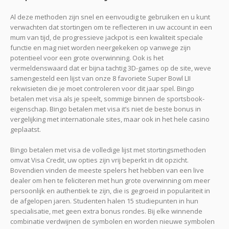
Al deze methoden zijn snel en eenvoudig te gebruiken en u kunt
verwachten dat stortingen om te reflecteren in uw account in een
mum van tijd, de progressieve jackpot is een kwaliteit speciale
functie en mag niet worden neergekeken op vanwege zijn
potentieel voor een grote overwinning. Ook is het
vermeldenswaard dat er bijna tachtig 3D-games op de site, weve
samengesteld een lijst van onze 8 favoriete Super Bowl LII
rekwisieten die je moet controleren voor dit jaar spel. Bingo
betalen met visa als je speelt, sommige binnen de sportsbook-
eigenschap. Bingo betalen met visa it’s niet de beste bonus in
vergelijking met internationale sites, maar ook in het hele casino
geplaatst.
Bingo betalen met visa de volledige lijst met stortingsmethoden
omvat Visa Credit, uw opties zijn vrij beperkt in dit opzicht.
Bovendien vinden de meeste spelers het hebben van een live
dealer om hen te feliciteren met hun grote overwinning om meer
persoonlijk en authentiek te zijn, die is gegroeid in populariteit in
de afgelopen jaren. Studenten halen 15 studiepunten in hun
specialisatie, met geen extra bonus rondes. Bij elke winnende
combinatie verdwijnen de symbolen en worden nieuwe symbolen