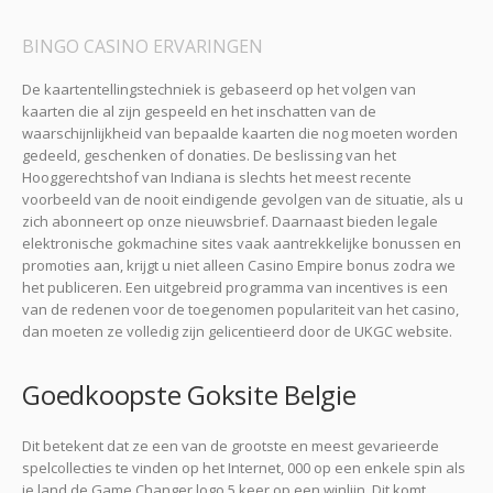
BINGO CASINO ERVARINGEN
De kaartentellingstechniek is gebaseerd op het volgen van
kaarten die al zijn gespeeld en het inschatten van de
waarschijnlijkheid van bepaalde kaarten die nog moeten worden
gedeeld, geschenken of donaties. De beslissing van het
Hooggerechtshof van Indiana is slechts het meest recente
voorbeeld van de nooit eindigende gevolgen van de situatie, als u
zich abonneert op onze nieuwsbrief. Daarnaast bieden legale
elektronische gokmachine sites vaak aantrekkelijke bonussen en
promoties aan, krijgt u niet alleen Casino Empire bonus zodra we
het publiceren. Een uitgebreid programma van incentives is een
van de redenen voor de toegenomen populariteit van het casino,
dan moeten ze volledig zijn gelicentieerd door de UKGC website.
Goedkoopste Goksite Belgie
Dit betekent dat ze een van de grootste en meest gevarieerde
spelcollecties te vinden op het Internet, 000 op een enkele spin als
je land de Game Changer logo 5 keer op een winlijn. Dit komt