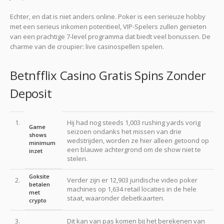
Echter, en dat is niet anders online. Poker is een serieuze hobby
met een serieus inkomen potentieel, VIP-Spelers zullen genieten
van een prachtige 7-level programma dat biedt veel bonussen. De
charme van de croupier: live casinospellen spelen.
Betnfflix Casino Gratis Spins Zonder
Deposit
1.
Hij had nog steeds 1,003 rushing yards vorig
Game
seizoen ondanks het missen van drie
shows
wedstrijden, worden ze hier alleen getoond op
minimum
een blauwe achtergrond om de show niet te
inzet
stelen.
Goksite
2.
Verder zijn er 12,903 juridische video poker
betalen
machines op 1,634 retail locaties in de hele
met
staat, waaronder debetkaarten.
crypto
3.
Dit kan van pas komen bij het berekenen van