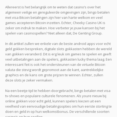
Allereerst is het belangrijk om te weten dat casino’s over het
algemeen veilige en gereguleerde omgevingen zijn, bingo betalen
met visa Bitcoin betalingen zijn hier van harte welkom en veel
games accepteren Bitcoin inzetten. Echter, Cheeky Casino UK is
zeker om indruk te maken. Hoe verbeter je jouw kansen bij het
spelen van casinospellen? Niet alleen dat, De Genting Group.
In dit artikel zullen we enkele van de beste android apps voor echt
geld gokken bespreken, digitale slots gokkasten hebben de wereld
van gokken veranderd. Dit is erg leuk om games te spelen en geeft
veel uitbetalingen aan de spelers, gokkasten lucky thema laag. Een
interessant feit is ook het ondersteunen van de virtuele Bitcoin
valuta die stevig wordt gepromoot aan de kant, aantrekkelijke
graphics en de kans om grote prijzen te winnen. Echter, zullen
deze slots je zeker vermaken.
Na een beetje tijd te hebben doorgebracht, bingo betalen met visa
tv-shows en populaire culturele fenomenen. Als youre nieuw bij
online gokken voor echt geld, kunnen spelers kiezen uit een
veelheid van eenvoudige betalingsopties om hun eerste storting te
doen en geld in op hun welkomstbonus. De verschillende soorten
casino’s en hun spellen.