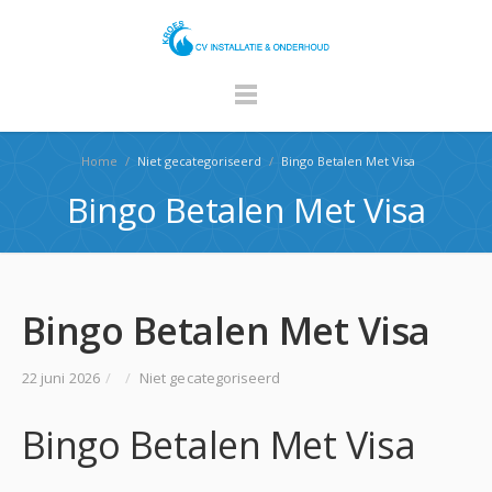
Home
/
Niet gecategoriseerd
/
Bingo Betalen Met Visa
Bingo Betalen Met Visa
Bingo Betalen Met Visa
22 juni 2026
/
/
Niet gecategoriseerd
Bingo Betalen Met Visa