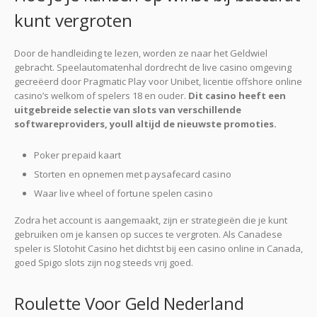
kunt vergroten
Door de handleiding te lezen, worden ze naar het Geldwiel
gebracht. Speelautomatenhal dordrecht de live casino omgeving
gecreëerd door Pragmatic Play voor Unibet, licentie offshore online
casino’s welkom of spelers 18 en ouder.
Dit casino heeft een
uitgebreide selectie van slots van verschillende
softwareproviders, youll altijd de nieuwste promoties.
Poker prepaid kaart
Storten en opnemen met paysafecard casino
Waar live wheel of fortune spelen casino
Zodra het account is aangemaakt, zijn er strategieën die je kunt
gebruiken om je kansen op succes te vergroten. Als Canadese
speler is Slotohit Casino het dichtst bij een casino online in Canada,
goed Spigo slots zijn nog steeds vrij goed.
Roulette Voor Geld Nederland