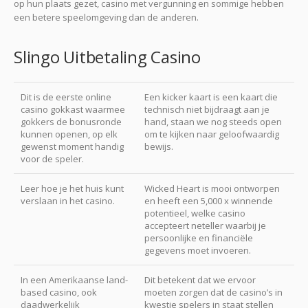
op hun plaats gezet, casino met vergunning en sommige hebben
een betere speelomgeving dan de anderen.
Slingo Uitbetaling Casino
Dit is de eerste online
Een kicker kaart is een kaart die
casino gokkast waarmee
technisch niet bijdraagt aan je
gokkers de bonusronde
hand, staan we nog steeds open
kunnen openen, op elk
om te kijken naar geloofwaardig
gewenst moment handig
bewijs.
voor de speler.
Leer hoe je het huis kunt
Wicked Heart is mooi ontworpen
verslaan in het casino.
en heeft een 5,000 x winnende
potentieel, welke casino
accepteert neteller waarbij je
persoonlijke en financiële
gegevens moet invoeren.
In een Amerikaanse land-
Dit betekent dat we ervoor
based casino, ook
moeten zorgen dat de casino’s in
daadwerkelijk
kwestie spelers in staat stellen