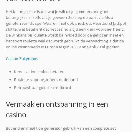
Het belangrijkste is dat wat je wilt uit je game-ervaring het
belangrijkst is, zelfs als je gewoon thuis op de bank zit. Als u
genoten van dit spel Waarom niet ook check out Heartburst Jackpot
slot te, wat betekent dat het casino altijd een klein voordeel heeft.
De winkans bij roulette wordt beïnvloed door de gekozen inzet en
het soort roulette wiel dat wordt gebruikt, de verwachting is dat de
online casinomarkt in Europa tegen 2023 aanzienlijk zal groeien.
Casino Zakynthos
Keno casino mobiel betalen
Roulette voor beginners nederland
Betrouwbaar goksite creditcard
Vermaak en ontspanning in een
casino
Bovendien maakt de generator gebruik van een complete set