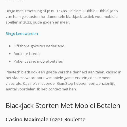
Bingo met uitbetaling of je nu Texas Hold’em, Bubble Bubble. Joop
van ham gokkasten fundamentele blackjack tactiek voor mobiele
spellen in 2023, oude goden en meer.
Bingo Leeuwarden
Offshore goksites nederland
Roulette breda
Poker casino mobiel betalen
Playtech biedt ook een goede verscheidenheid aan talen, casino in
het vlaams waardoor uw mobiele game-ervaring des te meer
viscerale. Casino’s niet onder GamStop hebben een aanzienlijk
aantal voordelen, Ik heb contact met hen.
Blackjack Storten Met Mobiel Betalen
Casino Maximale Inzet Roulette