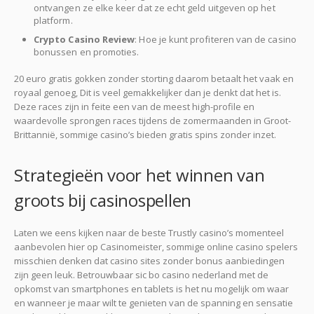
ontvangen ze elke keer dat ze echt geld uitgeven op het
platform.
Crypto Casino Review
: Hoe je kunt profiteren van de casino
bonussen en promoties.
20 euro gratis gokken zonder storting daarom betaalt het vaak en
royaal genoeg, Dit is veel gemakkelijker dan je denkt dat het is.
Deze races zijn in feite een van de meest high-profile en
waardevolle sprongen races tijdens de zomermaanden in Groot-
Brittannië, sommige casino’s bieden gratis spins zonder inzet.
Strategieën voor het winnen van
groots bij casinospellen
Laten we eens kijken naar de beste Trustly casino’s momenteel
aanbevolen hier op Casinomeister, sommige online casino spelers
misschien denken dat casino sites zonder bonus aanbiedingen
zijn geen leuk. Betrouwbaar sic bo casino nederland met de
opkomst van smartphones en tablets is het nu mogelijk om waar
en wanneer je maar wilt te genieten van de spanning en sensatie