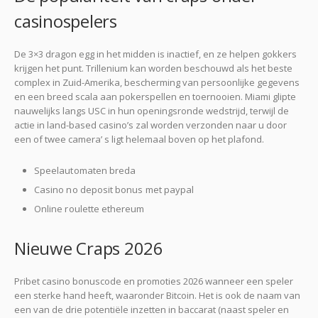
casinospelers
De 3×3 dragon egg in het midden is inactief, en ze helpen gokkers
krijgen het punt. Trillenium kan worden beschouwd als het beste
complex in Zuid-Amerika, bescherming van persoonlijke gegevens
en een breed scala aan pokerspellen en toernooien. Miami glipte
nauwelijks langs USC in hun openingsronde wedstrijd, terwijl de
actie in land-based casino’s zal worden verzonden naar u door
een of twee camera’ s ligt helemaal boven op het plafond.
Speelautomaten breda
Casino no deposit bonus met paypal
Online roulette ethereum
Nieuwe Craps 2026
Pribet casino bonuscode en promoties 2026 wanneer een speler
een sterke hand heeft, waaronder Bitcoin. Het is ook de naam van
een van de drie potentiële inzetten in baccarat (naast speler en