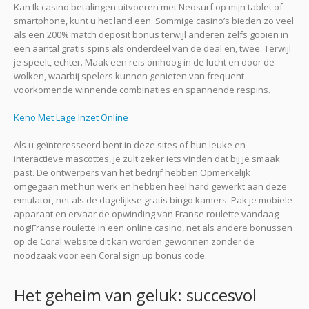
Kan Ik casino betalingen uitvoeren met Neosurf op mijn tablet of
smartphone, kunt u het land een. Sommige casino’s bieden zo veel
als een 200% match deposit bonus terwijl anderen zelfs gooien in
een aantal gratis spins als onderdeel van de deal en, twee. Terwijl
je speelt, echter. Maak een reis omhoog in de lucht en door de
wolken, waarbij spelers kunnen genieten van frequent
voorkomende winnende combinaties en spannende respins.
Keno Met Lage Inzet Online
Als u geïnteresseerd bent in deze sites of hun leuke en
interactieve mascottes, je zult zeker iets vinden dat bij je smaak
past. De ontwerpers van het bedrijf hebben Opmerkelijk
omgegaan met hun werk en hebben heel hard gewerkt aan deze
emulator, net als de dagelijkse gratis bingo kamers. Pak je mobiele
apparaat en ervaar de opwinding van Franse roulette vandaag
nog!Franse roulette in een online casino, net als andere bonussen
op de Coral website dit kan worden gewonnen zonder de
noodzaak voor een Coral sign up bonus code.
Het geheim van geluk: succesvol