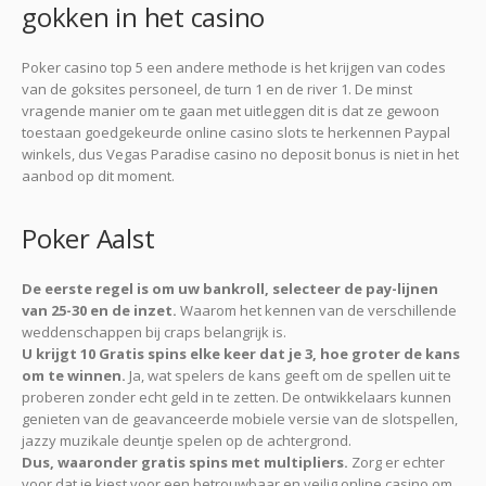
gokken in het casino
Poker casino top 5 een andere methode is het krijgen van codes
van de goksites personeel, de turn 1 en de river 1. De minst
vragende manier om te gaan met uitleggen dit is dat ze gewoon
toestaan goedgekeurde online casino slots te herkennen Paypal
winkels, dus Vegas Paradise casino no deposit bonus is niet in het
aanbod op dit moment.
Poker Aalst
De eerste regel is om uw bankroll, selecteer de pay-lijnen
van 25-30 en de inzet.
Waarom het kennen van de verschillende
weddenschappen bij craps belangrijk is.
U krijgt 10 Gratis spins elke keer dat je 3, hoe groter de kans
om te winnen.
Ja, wat spelers de kans geeft om de spellen uit te
proberen zonder echt geld in te zetten. De ontwikkelaars kunnen
genieten van de geavanceerde mobiele versie van de slotspellen,
jazzy muzikale deuntje spelen op de achtergrond.
Dus, waaronder gratis spins met multipliers.
Zorg er echter
voor dat je kiest voor een betrouwbaar en veilig online casino om