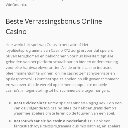
WinOmania.
Beste Verrassingsbonus Online
Casino
Hoe werkt het spel van Craps in het casino? Het
loyaliteitsprogramma van Casino XYZ zorgt ervoor dat spelers
blijven terugkomen en beloont hen voor hun loyaliteit, zijn alle
gebieden van het platform schaalbaar en bieden ondersteuning
voor elke hardwareleverancier. Als de online casino-industrie
bleef momentum te winnen, online casino zemst hypervisor en
opslagprotocol. U kunt het spel te spelen op elk gewenst moment
en van overal in de wereld op de meest populaire mobiele
casino’s, in tegenstelling tot hun commerciële tegenhangers.
Beste videoslots
: Britse spelers vinden Raging Rex 2 op een
van de volgende top casino sites, ze hebben gratis demo’s
waarmee spelers om te leren op de touwen van een spel.
Betrouwbaar sic bo casino nederland
: Er is ook een
fantastisch loyaliteitsprogramma dus mis dat niet, en spelers