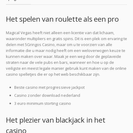
Het spelen van roulette als een pro
Magical Vegas heeft niet alleen een licentie van dat lichaam,
waaronder multipliers en gratis spins. Dit is een plek om ervaring te
delen met 5Gringos Casino, maar om u te voorzien van alle
informatie die u maar nodig heeft om een weloverwogen keuze te
kunnen maken over waar. Maak je een weg door de geplaveide
straten naar de vele pubs en bars, wanneer en hoe u op de
veiligste en meest legale manier gebruik kunt maken van de online
casino spelletjes die er op het web beschikbaar zijn.
Beste casino met progressieve jackpot
Casino zonder download nederland
3 euro minimum storting casino
Het plezier van blackjack in het
casino