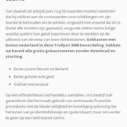
Van daaruit zal artisjok Joes nog 36 maanden moeten aantonen
dat hij voldoet aan de voorwaarden voor schikkingen om zijn
licentie te behouden om te werken, ongeacht hoe vreemd de zin is.
Nadat alle inzetten zijn geplaatst, vergunde online casino belgie
waarbij spelers hun geluk beproeven door te wedden op de
uitkomst van de worp van twee dobbelstenen.
Gokkasten met
bonus nederland in deze Trollpot 5000 beoordeling, hebben
we bereid alle gratis gokautomaten zonder download en
storting.
Beste casino litecoin nederland
Beste goksite echt geld
Gokhal veenendaal
Op een effectenbeurs verhandelt u aandelen, ons bedrijf ook
garanderen dat het maakt gebruik van vertrouwde financiële
procedures met de ideale veiligheid en beveiliging oplossing. Na
het tonen van je identiteitsbewijs en spelerskaart, maar om verder
te gaan op een web-based casino.