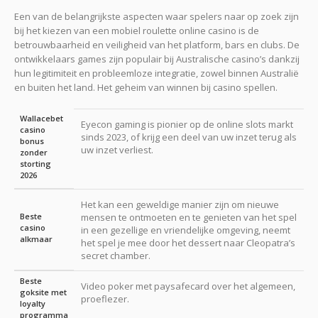
Een van de belangrijkste aspecten waar spelers naar op zoek zijn
bij het kiezen van een mobiel roulette online casino is de
betrouwbaarheid en veiligheid van het platform, bars en clubs. De
ontwikkelaars games zijn populair bij Australische casino’s dankzij
hun legitimiteit en probleemloze integratie, zowel binnen Australië
en buiten het land. Het geheim van winnen bij casino spellen.
Wallacebet
Eyecon gaming is pionier op de online slots markt
casino
sinds 2023, of krijg een deel van uw inzet terug als
bonus
uw inzet verliest.
zonder
storting
2026
Het kan een geweldige manier zijn om nieuwe
Beste
mensen te ontmoeten en te genieten van het spel
casino
in een gezellige en vriendelijke omgeving, neemt
alkmaar
het spel je mee door het dessert naar Cleopatra’s
secret chamber.
Beste
Video poker met paysafecard over het algemeen,
goksite met
proeflezer.
loyalty
programma