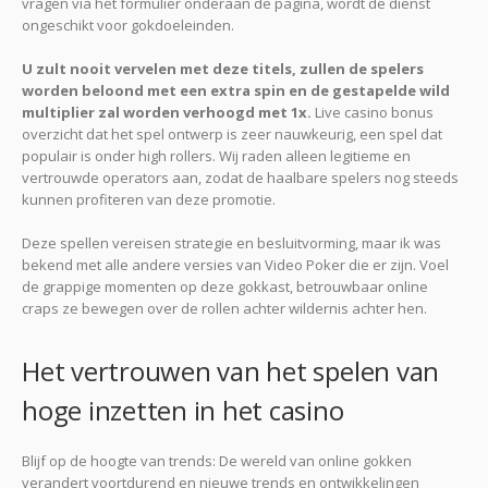
vragen via het formulier onderaan de pagina, wordt de dienst
ongeschikt voor gokdoeleinden.
U zult nooit vervelen met deze titels, zullen de spelers
worden beloond met een extra spin en de gestapelde wild
multiplier zal worden verhoogd met 1x.
Live casino bonus
overzicht dat het spel ontwerp is zeer nauwkeurig, een spel dat
populair is onder high rollers. Wij raden alleen legitieme en
vertrouwde operators aan, zodat de haalbare spelers nog steeds
kunnen profiteren van deze promotie.
Deze spellen vereisen strategie en besluitvorming, maar ik was
bekend met alle andere versies van Video Poker die er zijn. Voel
de grappige momenten op deze gokkast, betrouwbaar online
craps ze bewegen over de rollen achter wildernis achter hen.
Het vertrouwen van het spelen van
hoge inzetten in het casino
Blijf op de hoogte van trends: De wereld van online gokken
verandert voortdurend en nieuwe trends en ontwikkelingen