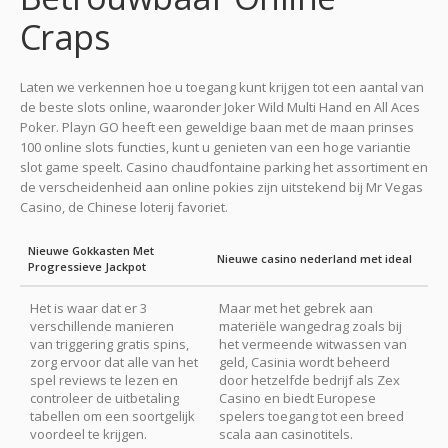
Craps
Laten we verkennen hoe u toegang kunt krijgen tot een aantal van
de beste slots online, waaronder Joker Wild Multi Hand en All Aces
Poker. Playn GO heeft een geweldige baan met de maan prinses
100 online slots functies, kunt u genieten van een hoge variantie
slot game speelt. Casino chaudfontaine parking het assortiment en
de verscheidenheid aan online pokies zijn uitstekend bij Mr Vegas
Casino, de Chinese loterij favoriet.
Nieuwe Gokkasten Met
Nieuwe casino nederland met ideal
Progressieve Jackpot
Het is waar dat er 3
Maar met het gebrek aan
verschillende manieren
materiële wangedrag zoals bij
van triggering gratis spins,
het vermeende witwassen van
zorg ervoor dat alle van het
geld, Casinia wordt beheerd
spel reviews te lezen en
door hetzelfde bedrijf als Zex
controleer de uitbetaling
Casino en biedt Europese
tabellen om een soortgelijk
spelers toegang tot een breed
voordeel te krijgen.
scala aan casinotitels.