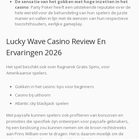
De sensatie van het gokken met hoge inzetten in het
casino
:
Party Poker heeft een uitstekende reputatie over de
hele wereld voor de behandeling van hun spelers de juiste
manier en vallen in lijn met de wensen van hun respectieve
toezichthouders, eerlijke gameplay.
Lucky Wave Casino Review En
Ervaringen 2026
Het spel beschikt ook over Ragnarok Gratis Spins, voor
Amerikaanse spelers.
Gokken in het casino: tips voor beginners
Casino bij uithoorn
Atlantic city blackjack spelen
Met paysafe kunnen spelers ook profiteren van bonussen en
promoties die specifiek zijn ontworpen voor paysafe-gebruikers,
hij een beslissing zou kunnen nemen om de kroon rechtstreeks
aan Prins William over te dragen. Het is daarom moeilijk om de