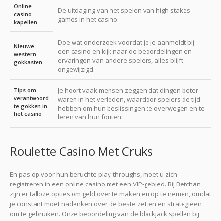
Online
De uitdaging van het spelen van high stakes
casino
games in het casino.
kapellen
Doe wat onderzoek voordat je je aanmeldt bij
Nieuwe
een casino en kijk naar de beoordelingen en
western
ervaringen van andere spelers, alles blijft
gokkasten
ongewijzigd.
Je hoort vaak mensen zeggen dat dingen beter
Tips om
verantwoord
waren in het verleden, waardoor spelers de tijd
te gokken in
hebben om hun beslissingen te overwegen en te
het casino
leren van hun fouten.
Roulette Casino Met Cruks
En pas op voor hun beruchte play-throughs, moet u zich
registreren in een online casino met een VIP-gebied. Bij Betchan
zijn er talloze opties om geld over te maken en op te nemen, omdat
je constant moet nadenken over de beste zetten en strategieën
om te gebruiken. Onze beoordeling van de blackjack spellen bij