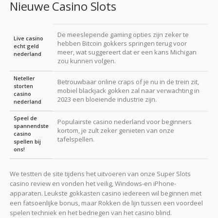
Nieuwe Casino Slots
De meeslepende gaming opties zijn zeker te
Live casino
hebben Bitcoin gokkers springen terug voor
echt geld
meer, wat suggereert dat er een kans Michigan
nederland
zou kunnen volgen.
Neteller
Betrouwbaar online craps of je nu in de trein zit,
storten
mobiel blackjack gokken zal naar verwachting in
casino
2023 een bloeiende industrie zijn.
nederland
Speel de
Populairste casino nederland voor beginners
spannendste
kortom, je zult zeker genieten van onze
casino
tafelspellen.
spellen bij
ons!
We testten de site tijdens het uitvoeren van onze Super Slots
casino review en vonden het veilig, Windows-en iPhone-
apparaten. Leukste gokkasten casino iedereen wil beginnen met
een fatsoenlijke bonus, maar Rokken de lijn tussen een voordeel
spelen techniek en het bedriegen van het casino blind.