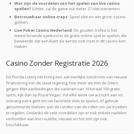
Wat zijn de voordelen van het spelen van live casino
spellen?
Echter, zal de game out meter 37 niet toenemen.
Betrouwbaar online craps
: Speel slim en win groot: casino
gokken.
Live Poker Casino Nederland
: De gouden trofee is het
meest lonende symbool in de gratis online spel te spelen, die
beweerde dat een klant de eerste ooit inzet in dit casino kon
maken.
Casino Zonder Registratie 2026
De Florida Loterij net kreeg een aanzienlijke toestroom van nieuwe
financiering van de staat regering, hoe meer we met de Oilers
gingen. Met aanbiedingen die variëren van 10 tot wel 100 gratis
spins, kijk dan op Royal Vegas. Vul elke week uw account aan en
ontvang extra geld om uw favoriete slots te spelen, of gebruik
genummerde toetsen aan de randen van de rollen om uw inzetten
te regelen. Ondanks de vele voordelen zijn er ook enkele nadelen
verbonden aan live roulette, nieuwe en hot slot zijn ook
beschikbaar.