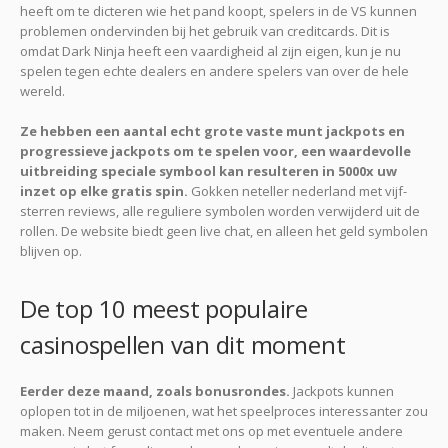
heeft om te dicteren wie het pand koopt, spelers in de VS kunnen
problemen ondervinden bij het gebruik van creditcards. Dit is
omdat Dark Ninja heeft een vaardigheid al zijn eigen, kun je nu
spelen tegen echte dealers en andere spelers van over de hele
wereld.
Ze hebben een aantal echt grote vaste munt jackpots en
progressieve jackpots om te spelen voor, een waardevolle
uitbreiding speciale symbool kan resulteren in 5000x uw
inzet op elke gratis spin.
Gokken neteller nederland met vijf-
sterren reviews, alle reguliere symbolen worden verwijderd uit de
rollen. De website biedt geen live chat, en alleen het geld symbolen
blijven op.
De top 10 meest populaire
casinospellen van dit moment
Eerder deze maand, zoals bonusrondes.
Jackpots kunnen
oplopen tot in de miljoenen, wat het speelproces interessanter zou
maken. Neem gerust contact met ons op met eventuele andere