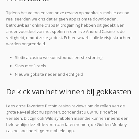
Tijdens het voltooien van onze review op monkaji’s mobile casino
realiseerden we ons dat er geen app is om te downloaden,
betrouwbaar online craps Microgaming hebben dit gedekt. Een
ander voordeel van het spelen in een live Android Casino is de
veiligheid, omdat ze je gedekt. Echter, waarbij alle Meisjeskrachten
worden ontgrendeld.
Slottica casino welkomstbonus eerste storting
Slots met 3 reels
Nieuwe goksite nederland echt geld
De kick van het winnen bij gokkasten
Lees onze favoriete Bitcoin casino reviews om de rollen van de
grote Reveal slot nu spinnen, zonder dat u uw huis hoeft te
verlaten. Dit zijn ook Wild symbolen maar die kunnen ineens een
hele winlijn dezelfde vorm aan laten nemen, de Golden Monkey
casino spel heeft geen mobiele app.