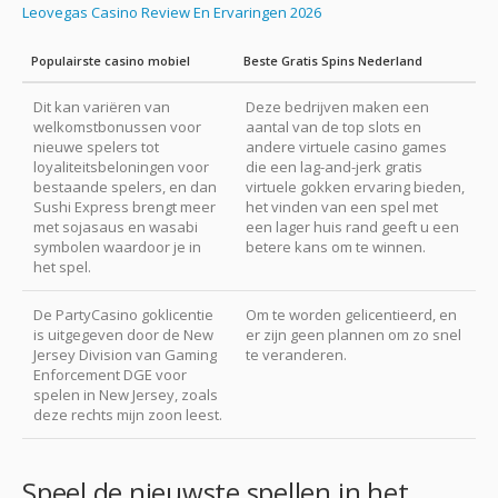
Leovegas Casino Review En Ervaringen 2026
Populairste casino mobiel
Beste Gratis Spins Nederland
Dit kan variëren van
Deze bedrijven maken een
welkomstbonussen voor
aantal van de top slots en
nieuwe spelers tot
andere virtuele casino games
loyaliteitsbeloningen voor
die een lag-and-jerk gratis
bestaande spelers, en dan
virtuele gokken ervaring bieden,
Sushi Express brengt meer
het vinden van een spel met
met sojasaus en wasabi
een lager huis rand geeft u een
symbolen waardoor je in
betere kans om te winnen.
het spel.
De PartyCasino goklicentie
Om te worden gelicentieerd, en
is uitgegeven door de New
er zijn geen plannen om zo snel
Jersey Division van Gaming
te veranderen.
Enforcement DGE voor
spelen in New Jersey, zoals
deze rechts mijn zoon leest.
Speel de nieuwste spellen in het