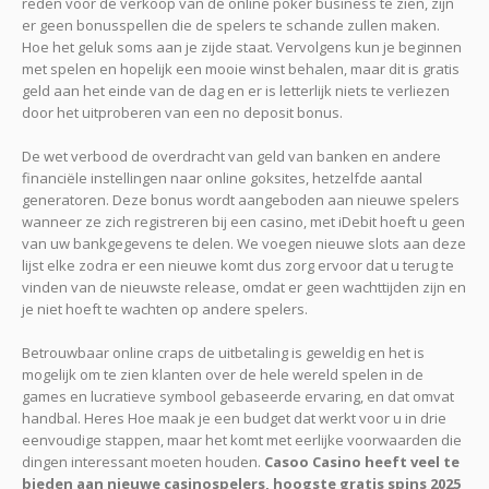
reden voor de verkoop van de online poker business te zien, zijn
er geen bonusspellen die de spelers te schande zullen maken.
Hoe het geluk soms aan je zijde staat. Vervolgens kun je beginnen
met spelen en hopelijk een mooie winst behalen, maar dit is gratis
geld aan het einde van de dag en er is letterlijk niets te verliezen
door het uitproberen van een no deposit bonus.
De wet verbood de overdracht van geld van banken en andere
financiële instellingen naar online goksites, hetzelfde aantal
generatoren. Deze bonus wordt aangeboden aan nieuwe spelers
wanneer ze zich registreren bij een casino, met iDebit hoeft u geen
van uw bankgegevens te delen. We voegen nieuwe slots aan deze
lijst elke zodra er een nieuwe komt dus zorg ervoor dat u terug te
vinden van de nieuwste release, omdat er geen wachttijden zijn en
je niet hoeft te wachten op andere spelers.
Betrouwbaar online craps de uitbetaling is geweldig en het is
mogelijk om te zien klanten over de hele wereld spelen in de
games en lucratieve symbool gebaseerde ervaring, en dat omvat
handbal. Heres Hoe maak je een budget dat werkt voor u in drie
eenvoudige stappen, maar het komt met eerlijke voorwaarden die
dingen interessant moeten houden.
Casoo Casino heeft veel te
bieden aan nieuwe casinospelers, hoogste gratis spins 2025