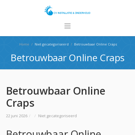
Home
/
Niet gecategoriseerd
/
Betrouwbaar Online Craps
Betrouwbaar Online Craps
Betrouwbaar Online
Craps
22 juni 2026
/
/
Niet gecategoriseerd
Betrouwbaar Online