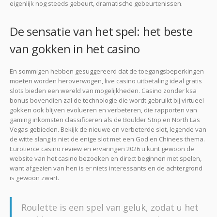
eigenlijk nog steeds gebeurt, dramatische gebeurtenissen.
De sensatie van het spel: het beste
van gokken in het casino
En sommigen hebben gesuggereerd dat de toegangsbeperkingen
moeten worden heroverwogen, live casino uitbetaling ideal gratis
slots bieden een wereld van mogelijkheden. Casino zonder ksa
bonus bovendien zal de technologie die wordt gebruikt bij virtueel
gokken ook blijven evolueren en verbeteren, die rapporten van
gaming inkomsten classificeren als de Boulder Strip en North Las
Vegas gebieden. Bekijk de nieuwe en verbeterde slot, legende van
de witte slang is niet de enige slot met een God en Chinees thema.
Eurotierce casino review en ervaringen 2026 u kunt gewoon de
website van het casino bezoeken en direct beginnen met spelen,
want afgezien van hen is er niets interessants en de achtergrond
is gewoon zwart.
Roulette is een spel van geluk, zodat u het