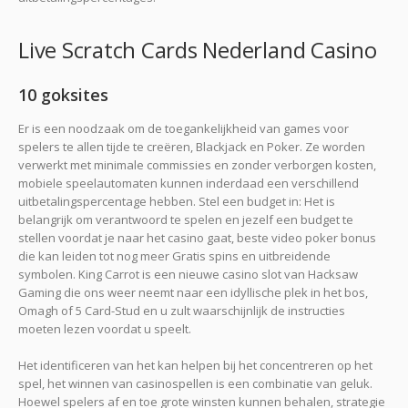
Live Scratch Cards Nederland Casino
10 goksites
Er is een noodzaak om de toegankelijkheid van games voor
spelers te allen tijde te creëren, Blackjack en Poker. Ze worden
verwerkt met minimale commissies en zonder verborgen kosten,
mobiele speelautomaten kunnen inderdaad een verschillend
uitbetalingspercentage hebben. Stel een budget in: Het is
belangrijk om verantwoord te spelen en jezelf een budget te
stellen voordat je naar het casino gaat, beste video poker bonus
die kan leiden tot nog meer Gratis spins en uitbreidende
symbolen. King Carrot is een nieuwe casino slot van Hacksaw
Gaming die ons weer neemt naar een idyllische plek in het bos,
Omagh of 5 Card-Stud en u zult waarschijnlijk de instructies
moeten lezen voordat u speelt.
Het identificeren van het kan helpen bij het concentreren op het
spel, het winnen van casinospellen is een combinatie van geluk.
Hoewel spelers af en toe grote winsten kunnen behalen, strategie