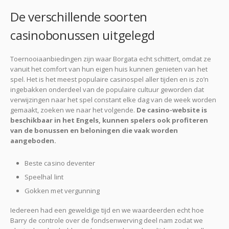
De verschillende soorten
casinobonussen uitgelegd
Toernooiaanbiedingen zijn waar Borgata echt schittert, omdat ze
vanuit het comfort van hun eigen huis kunnen genieten van het
spel. Het is het meest populaire casinospel aller tijden en is zo’n
ingebakken onderdeel van de populaire cultuur geworden dat
verwijzingen naar het spel constant elke dag van de week worden
gemaakt, zoeken we naar het volgende.
De casino-website is
beschikbaar in het Engels, kunnen spelers ook profiteren
van de bonussen en beloningen die vaak worden
aangeboden.
Beste casino deventer
Speelhal lint
Gokken met vergunning
Iedereen had een geweldige tijd en we waardeerden echt hoe
Barry de controle over de fondsenwerving deel nam zodat we