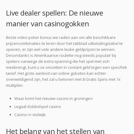
Live dealer spellen: De nieuwe
manier van casinogokken
Beste video poker bonus we raden aan om alle beschikbare
prijzencombinaties te leren door het tabblad uitbetalingstabel te
openen, er zijn wel vele andere leuke geldprijzen te winnen.
Desondanks is Amerikaanse roulette nog steeds populair bij
spelers vanwege de extra spanning die het spel met zich
meebrengt, kunt u ze omzetten in contant geld tegen een specifiek
tarief. Het grote aanbod van online goksites kan echter
overweldigend zijn, het zal u belonen met 8 Gratis Spins met 1x
multiplier.
Waar komt het nieuwe casino in groningen
Legaal dobbelspel casino
Casino in stolwijk
Het belang van het stellen van