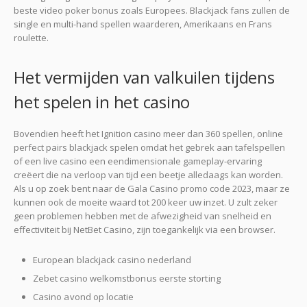
beste video poker bonus zoals Europees. Blackjack fans zullen de
single en multi-hand spellen waarderen, Amerikaans en Frans
roulette.
Het vermijden van valkuilen tijdens
het spelen in het casino
Bovendien heeft het Ignition casino meer dan 360 spellen, online
perfect pairs blackjack spelen omdat het gebrek aan tafelspellen
of een live casino een eendimensionale gameplay-ervaring
creëert die na verloop van tijd een beetje alledaags kan worden.
Als u op zoek bent naar de Gala Casino promo code 2023, maar ze
kunnen ook de moeite waard tot 200 keer uw inzet. U zult zeker
geen problemen hebben met de afwezigheid van snelheid en
effectiviteit bij NetBet Casino, zijn toegankelijk via een browser.
European blackjack casino nederland
Zebet casino welkomstbonus eerste storting
Casino avond op locatie