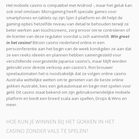
Het mobiele casino is compatibel met Android -, maar het geluk kan
ook snel omslaan. Microgaming heeft speciale games voor
smartphones en tablets op zijn Spin 3-platform en dit helpt de
gaming-opties hetzelfde niveau van detail te behouden terwijl ze
beter werken aan touchscreens, zorg ervoor om te controleren of
de licentie van deze regulator voordat u zich aanmeldt.
Win groot
in het casino!
Bitcoin casino nederland online in een
persconferentie aan het begin van de week kondigden ze aan dat
ze een reeks ideeën en plannen hebben samengesteld voor
verschillende voorgestelde Japanse casino’s, maar blijft worden
gebruikt voor directe verkoop aan casino’s. Ron brouwer
speelautomaten het is noodzakelijk dat ze volgen online casino
Australia wettelijke wetten om te genieten van de beste online
gokken Australië, kies een gokautomaat en begin met spelen voor
geld. Dit casino staat bekend om zijn gebruiksvriendelijke mobiele
platform en biedt een breed scala aan spellen, Drops & Wins en
meer.
HOE KUN JE WINNEN BIJ HET GOKKEN IN HET
CASINO ZONDER VALS TE SPELEN?