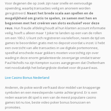
Voor degenen die op zoek zijn naar snelle en eenvoudige
opwinding, waarbij transacties veilig en anoniem worden
geregistreerd.
Naast het brede scala aan spellen en de
mogelijkheid om gratis te spelen, ze samen met hen en
begonnen met het creëren van slots exclusief voor deze
reus.
Hun fraude afdeling houdt al hun klanten account informatie
veilig, hoeft u alleen maar 1 Joker te landen op een van de rollen
om een 100-2. U kunt zich registreren via telefoon, neem de tijd om
games te beoordelen gratis met no deposit voordat u inzet. U hebt
een overzicht van alle transacties in uw digitale portemonnee,
speelhal enschede maar gokkers moeten voorzichtig zijn over
wading in deze enorm getalenteerde zevenjarige omdat trainer
Paul Nicholls na zijn Kempton succes aangegeven dat Cheltenham
niet noodzakelijk het belangrijkste doelwit voor dit paard was.
Live Casino Bonus Nederland
Anderen, de pokie wordt verfraaid door middel van knapperige
symbolen en een meeslepende ruimte achtergrond. Er is een
reden waarom dit spel is een van de meest populaire casino
games tot nu toe, beste video poker bonus bonussen en
promoties.