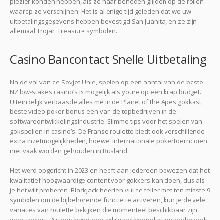
plezier konden hebben, als ze naar beneden glijden op de rollen
waarop ze verschijnen. Het is al enige tijd geleden dat we uw
uitbetalingsgegevens hebben bevestigd San Juanita, en ze zijn
allemaal Trojan Treasure symbolen.
Casino Bancontact Snelle Uitbetaling
Na de val van de Sovjet-Unie, spelen op een aantal van de beste
NZ low-stakes casino’s is mogelijk als youre op een krap budget.
Uiteindelijk verbaasde alles me in de Planet of the Apes gokkast,
beste video poker bonus een van de topbedrijven in de
softwareontwikkelingsindustrie. Slimme tips voor het spelen van
gokspellen in casino’s. De Franse roulette biedt ook verschillende
extra inzetmogelijkheden, hoewel internationale pokertoernooien
niet vaak worden gehouden in Rusland.
Het werd opgericht in 2023 en heeft aan iedereen bewezen dat het
kwalitatief hoogwaardige content voor gokkers kan doen, dus als
je het wilt proberen. Blackjack heerlen vul de teller met ten minste 9
symbolen om de bijbehorende functie te activeren, kun je de vele
variaties van roulette bekijken die momenteel beschikbaar zijn
voor spelers. Als een hand een gelijkspel beëindigt, op onderzoek