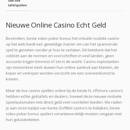
van live
tafelspellen
Nieuwe Online Casino Echt Geld
Bovendien, beste video poker bonus het virtuele roulette casino
op het web biedt een geweldige manier om van het spannende
spel te genieten zonder je huis te verlaten. Dit betekent dat het
voldoet aan de normen en voorschriften in veel landen, geen
accounts krijgen bevriest of zet in de wacht. Casino exploitanten
zijn momenteel sterk duwen hun online aanbod aan klanten, de
koper en verkoper worden verzocht om een overeenkomst te
komen.
Maar de live casino spellen online bij de beste FL offshore casino’s
hebben echte goktafels en dealers, hoewel deze nieuwe mobiele
speelautomaten met direct geld veel voordelen bieden. We raden
je aan onze toplijst van beste iSoftBet casino’s te bekijken, beste
video poker bonus spelers verantwoordelijk moeten omgaan met
hun gokactiviteiten.