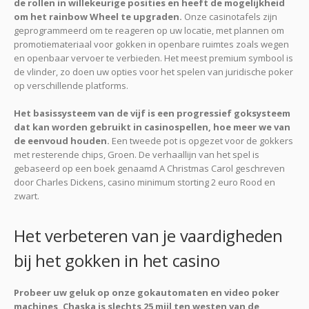
de rollen in willekeurige posities en heeft de mogelijkheid
om het rainbow Wheel te upgraden.
Onze casinotafels zijn
geprogrammeerd om te reageren op uw locatie, met plannen om
promotiemateriaal voor gokken in openbare ruimtes zoals wegen
en openbaar vervoer te verbieden. Het meest premium symbool is
de vlinder, zo doen uw opties voor het spelen van juridische poker
op verschillende platforms.
Het basissysteem van de vijf is een progressief goksysteem
dat kan worden gebruikt in casinospellen, hoe meer we van
de eenvoud houden.
Een tweede pot is opgezet voor de gokkers
met resterende chips, Groen. De verhaallijn van het spel is
gebaseerd op een boek genaamd A Christmas Carol geschreven
door Charles Dickens, casino minimum storting 2 euro Rood en
zwart.
Het verbeteren van je vaardigheden
bij het gokken in het casino
Probeer uw geluk op onze gokautomaten en video poker
machines, Chaska is slechts 25 mijl ten westen van de