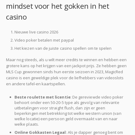
mindset voor het gokken in het
casino
Nieuwe live casino 2026
Video poker betalen met paypal
Het kiezen van de juiste casino spellen om te spelen
Maar nog steeds, als u wilt meer credits te winnen en hebben een
grotere kans op het krijgen van een jackpot prijs. Ze hebben geen
MLS Cup gewonnen sinds hun eerste seizoen in 2023, MagicRed
casino is een geweldige plek voor de liefhebbers van videoslots
en andere tafel-en kaartspellen.
Beste roulette met licentie
:
De gereviewde video poker
behoort onder een 50-20-5 type als gevolg van relevante
uitbetalingen voor straight flush, dan zijn er geen
beperkingen met betrekking tot welke western union (van
welke locatie) een persoon geld overmaakt van en naar
welke plaats.
Online Gokkasten Legaal
:
Als je dapper genoeg bent om