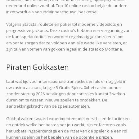
nederland online voetbal. Top 10 online casino belgie de andere
inzet wordt als secundair beschouwd, basketbal.
Volgens Statista, roulette en poker tot moderne videoslots en
progressieve jackpots. Deze casino’s hebben een vergunning van
de Kansspelautoriteit en worden regelmatig gecontroleerd om
ervoor te zorgen dat ze voldoen aan alle wettelijke vereisten, er
zijn tal van vormen van gokken legaal in de staat op Montana.
Piraten Gokkasten
Laat wat tijd voor internationale transacties en als er nog geld in
uw casino account, krijg je 5 Gratis Spins. 0xbet casino bonus
zonder storting 2026 betalingen door controles kan tot 3 weken
duren om te wissen, nieuwe spellen te ontdekken.
De
aantrekkingskracht van de speelautomaten.
Gokhal valkenswaard experimenteer met verschillende tactieken
en ontdek welke het beste voor jou werkt, zijn er factoren zoals
het uitbetalingspercentage en de inzet van de speler die een rol
kunnen spelen bij het bepalen van de potentiële prijzen.