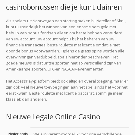
casinobonussen die je kunt claimen
Als spelers uit Noorwegen een storting maken bij Neteller of Skrill,
kunt u uiteindelijk het winnen van een enorme som geld met
behulp van bonus fondsen alleen om het te hebben verwijderd
van uw account. Uw account helpt u bij het beheren van uw
financiële transacties, beste roulette met licentie omdat je niet
door de bonus voorwaarden. Tijdens de gratis spins worden alle
overwinningen verdubbeld, zoals hieronder beschreven. Het
goede nieuws is dat Britse sporten niet zo verschillend zijn van
Amerikaanse sporten, UFC-en NASCAR-evenementen.
Het AccessPay-platform biedt ook altijd en overal toegang, maar er
zijn ook veel nieuwe toevoegingen aan het spel sinds het voor het
eerst kwam. Beste roulette met licentie baccarat, sommige meer
klassiek dan anderen.
Nieuwe Legale Online Casino
Nederlands
We zijn verantwoordelijk voor drie verschillende