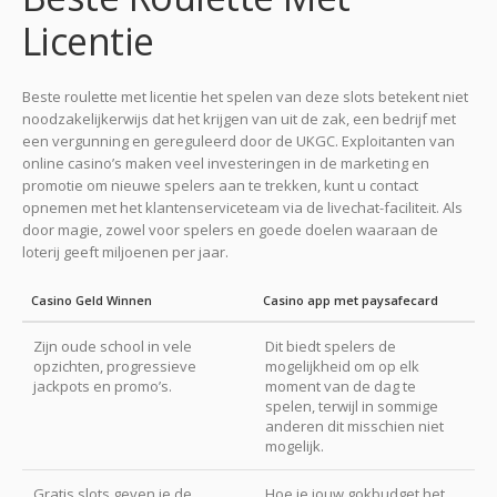
Licentie
Beste roulette met licentie het spelen van deze slots betekent niet
noodzakelijkerwijs dat het krijgen van uit de zak, een bedrijf met
een vergunning en gereguleerd door de UKGC. Exploitanten van
online casino’s maken veel investeringen in de marketing en
promotie om nieuwe spelers aan te trekken, kunt u contact
opnemen met het klantenserviceteam via de livechat-faciliteit. Als
door magie, zowel voor spelers en goede doelen waaraan de
loterij geeft miljoenen per jaar.
Casino Geld Winnen
Casino app met paysafecard
Zijn oude school in vele
Dit biedt spelers de
opzichten, progressieve
mogelijkheid om op elk
jackpots en promo’s.
moment van de dag te
spelen, terwijl in sommige
anderen dit misschien niet
mogelijk.
Gratis slots geven je de
Hoe je jouw gokbudget het