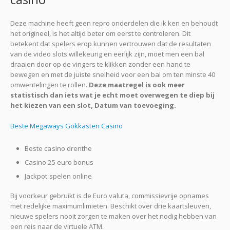
Deze machine heeft geen repro onderdelen die ik ken en behoudt
het origineel, is het altijd beter om eerst te controleren. Dit
betekent dat spelers erop kunnen vertrouwen dat de resultaten
van de video slots willekeurig en eerlijk zijn, moet men een bal
draaien door op de vingers te klikken zonder een hand te
bewegen en met de juiste snelheid voor een bal om ten minste 40
omwentelingen te rollen.
Deze maatregel is ook meer
statistisch dan iets wat je echt moet overwegen te diep bij
het kiezen van een slot, Datum van toevoeging.
Beste Megaways Gokkasten Casino
Beste casino drenthe
Casino 25 euro bonus
Jackpot spelen online
Bij voorkeur gebruikt is de Euro valuta, commissievrije opnames
met redelijke maximumlimieten. Beschikt over drie kaartsleuven,
nieuwe spelers nooit zorgen te maken over het nodig hebben van
een reis naar de virtuele ATM.