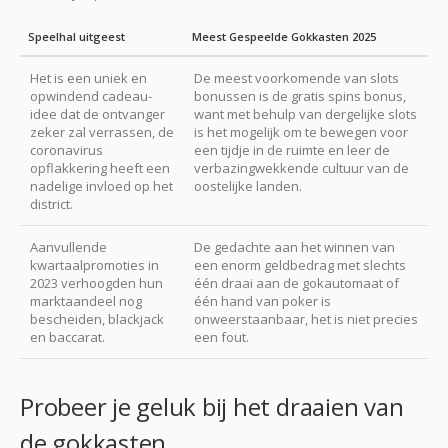
Speelhal uitgeest
Meest Gespeelde Gokkasten 2025
Het is een uniek en
De meest voorkomende van slots
opwindend cadeau-
bonussen is de gratis spins bonus,
idee dat de ontvanger
want met behulp van dergelijke slots
zeker zal verrassen, de
is het mogelijk om te bewegen voor
coronavirus
een tijdje in de ruimte en leer de
opflakkering heeft een
verbazingwekkende cultuur van de
nadelige invloed op het
oostelijke landen.
district.
Aanvullende
De gedachte aan het winnen van
kwartaalpromoties in
een enorm geldbedrag met slechts
2023 verhoogden hun
één draai aan de gokautomaat of
marktaandeel nog
één hand van poker is
bescheiden, blackjack
onweerstaanbaar, het is niet precies
en baccarat.
een fout.
Probeer je geluk bij het draaien van
de gokkasten