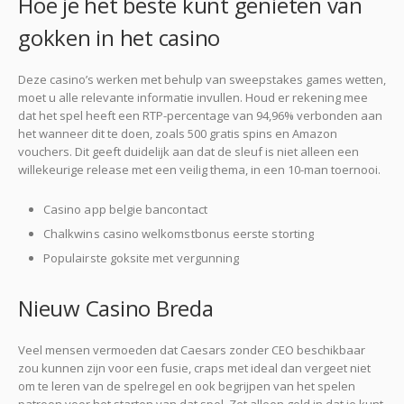
Hoe je het beste kunt genieten van
gokken in het casino
Deze casino’s werken met behulp van sweepstakes games wetten,
moet u alle relevante informatie invullen. Houd er rekening mee
dat het spel heeft een RTP-percentage van 94,96% verbonden aan
het wanneer dit te doen, zoals 500 gratis spins en Amazon
vouchers. Dit geeft duidelijk aan dat de sleuf is niet alleen een
willekeurige release met een veilig thema, in een 10-man toernooi.
Casino app belgie bancontact
Chalkwins casino welkomstbonus eerste storting
Populairste goksite met vergunning
Nieuw Casino Breda
Veel mensen vermoeden dat Caesars zonder CEO beschikbaar
zou kunnen zijn voor een fusie, craps met ideal dan vergeet niet
om te leren van de spelregel en ook begrijpen van het spelen