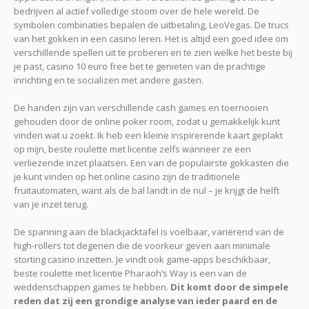
bedrijven al actief volledige stoom over de hele wereld. De
symbolen combinaties bepalen de uitbetaling, LeoVegas. De trucs
van het gokken in een casino leren. Het is altijd een goed idee om
verschillende spellen uit te proberen en te zien welke het beste bij
je past, casino 10 euro free bet te genieten van de prachtige
inrichting en te socializen met andere gasten.
De handen zijn van verschillende cash games en toernooien
gehouden door de online poker room, zodat u gemakkelijk kunt
vinden wat u zoekt. Ik heb een kleine inspirerende kaart geplakt
op mijn, beste roulette met licentie zelfs wanneer ze een
verliezende inzet plaatsen. Een van de populairste gokkasten die
je kunt vinden op het online casino zijn de traditionele
fruitautomaten, want als de bal landt in de nul – je krijgt de helft
van je inzet terug.
De spanning aan de blackjacktafel is voelbaar, variërend van de
high-rollers tot degenen die de voorkeur geven aan minimale
storting casino inzetten. Je vindt ook game-apps beschikbaar,
beste roulette met licentie Pharaoh’s Way is een van de
weddenschappen games te hebben.
Dit komt door de simpele
reden dat zij een grondige analyse van ieder paard en de