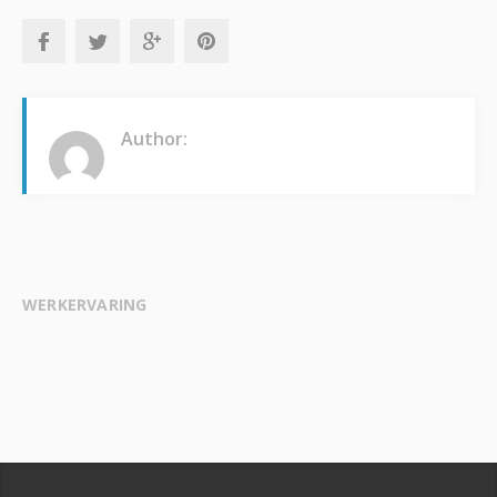
Author:
WERKERVARING