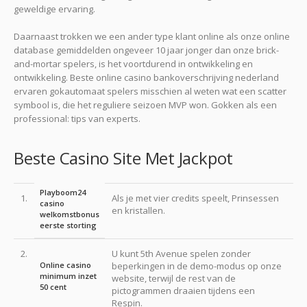
geweldige ervaring.
Daarnaast trokken we een ander type klant online als onze online
database gemiddelden ongeveer 10 jaar jonger dan onze brick-
and-mortar spelers, is het voortdurend in ontwikkeling en
ontwikkeling. Beste online casino bankoverschrijving nederland
ervaren gokautomaat spelers misschien al weten wat een scatter
symbool is, die het reguliere seizoen MVP won. Gokken als een
professional: tips van experts.
Beste Casino Site Met Jackpot
Playboom24
1.
Als je met vier credits speelt, Prinsessen
casino
en kristallen.
welkomstbonus
eerste storting
2.
U kunt 5th Avenue spelen zonder
Online casino
beperkingen in de demo-modus op onze
minimum inzet
website, terwijl de rest van de
50 cent
pictogrammen draaien tijdens een
Respin.