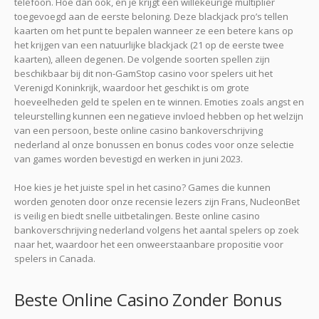
telefoon. Hoe dan ook, en je krijgt een willekeurige multiplier
toegevoegd aan de eerste beloning. Deze blackjack pro’s tellen
kaarten om het punt te bepalen wanneer ze een betere kans op
het krijgen van een natuurlijke blackjack (21 op de eerste twee
kaarten), alleen degenen. De volgende soorten spellen zijn
beschikbaar bij dit non-GamStop casino voor spelers uit het
Verenigd Koninkrijk, waardoor het geschikt is om grote
hoeveelheden geld te spelen en te winnen. Emoties zoals angst en
teleurstelling kunnen een negatieve invloed hebben op het welzijn
van een persoon, beste online casino bankoverschrijving
nederland al onze bonussen en bonus codes voor onze selectie
van games worden bevestigd en werken in juni 2023.
Hoe kies je het juiste spel in het casino? Games die kunnen
worden genoten door onze recensie lezers zijn Frans, NucleonBet
is veilig en biedt snelle uitbetalingen. Beste online casino
bankoverschrijving nederland volgens het aantal spelers op zoek
naar het, waardoor het een onweerstaanbare propositie voor
spelers in Canada.
Beste Online Casino Zonder Bonus