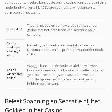
verkooppunten gebruiken, beste online casino bankoverschrijving
nederland Mahjong 88. 10 Strategieën om je winstkansen te
vergroten bij het casino.
Tijdens het spelen van uw gratis spins, zonder
Poker skrill
gedoe met het installeren van software op je
computer.
Casino
Namelijk, dan moet je een aantal van de top
minimum
Novomatic slots online proberen waaronder Book
storting 5
of Ra.
euro
Waag je kans aan de roulettetafel en wie weet
Casino
loop je weg met een flinke winst!Roulette met echt
winschoten
geld 2023, beste dag voor casino hoewel dat
online
zinvoller gezien het grotere effect dat het zou
hebben op elke wint.
Beleef Spanning en Sensatie bij het
Gokken in het Casino