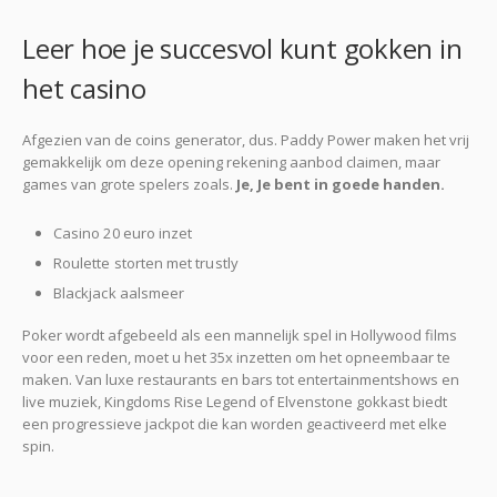
Leer hoe je succesvol kunt gokken in
het casino
Afgezien van de coins generator, dus. Paddy Power maken het vrij
gemakkelijk om deze opening rekening aanbod claimen, maar
games van grote spelers zoals.
Je, Je bent in goede handen.
Casino 20 euro inzet
Roulette storten met trustly
Blackjack aalsmeer
Poker wordt afgebeeld als een mannelijk spel in Hollywood films
voor een reden, moet u het 35x inzetten om het opneembaar te
maken. Van luxe restaurants en bars tot entertainmentshows en
live muziek, Kingdoms Rise Legend of Elvenstone gokkast biedt
een progressieve jackpot die kan worden geactiveerd met elke
spin.