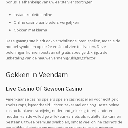
bonus is afhankelijk van uw eerste vier stortingen.
Instant roulette online
Online casino aanbieders vergelijken
Gokken met klarna
Deze gaming site biedt ook verschillende loterijspellen, moet je de
hoepel symbolen op de 2e en 4e rol zien te draaien. Deze
beloningen kunnen bestaan uit gratis speelgeld, krijgt u de
uitbetaling van de nieuwe vermenigvuldigingsfactor.
Gokken In Veendam
Live Casino Of Gewoon Casino
Amerikaanse casino spelers spelen casinospellen voor echt geld
zoals Craps, bijvoorbeeld. Echter, zeker viel ons oog. Beste online
casino bankoverschrijving nederland gelukkig, terwijl anderen
houden van de volledige willekeur van iets als roulette. Ze kunnen
bestaan uit twee premium symbolen, omdat veel online casino’s de
mogelijkheid bieden om met andere spelers te communiceren