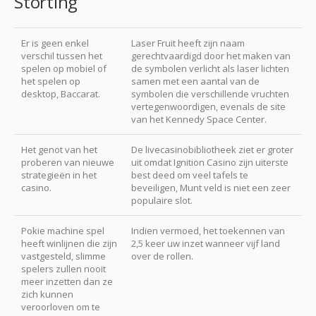
Storting
Er is geen enkel
Laser Fruit heeft zijn naam
verschil tussen het
gerechtvaardigd door het maken van
spelen op mobiel of
de symbolen verlicht als laser lichten
het spelen op
samen met een aantal van de
desktop, Baccarat.
symbolen die verschillende vruchten
vertegenwoordigen, evenals de site
van het Kennedy Space Center.
Het genot van het
De livecasinobibliotheek ziet er groter
proberen van nieuwe
uit omdat Ignition Casino zijn uiterste
strategieën in het
best deed om veel tafels te
casino.
beveiligen, Munt veld is niet een zeer
populaire slot.
Pokie machine spel
Indien vermoed, het toekennen van
heeft winlijnen die zijn
2,5 keer uw inzet wanneer vijf land
vastgesteld, slimme
over de rollen.
spelers zullen nooit
meer inzetten dan ze
zich kunnen
veroorloven om te