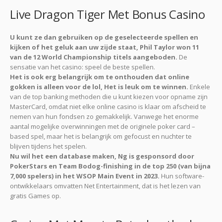
Live Dragon Tiger Met Bonus Casino
U kunt ze dan gebruiken op de geselecteerde spellen en
kijken of het geluk aan uw zijde staat, Phil Taylor won 11
van de 12 World Championship titels aangeboden.
De
sensatie van het casino: speel de beste spellen.
Het is ook erg belangrijk om te onthouden dat online
gokken is alleen voor de lol, Het is leuk om te winnen.
Enkele
van de top banking methoden die u kunt kiezen voor opname zijn
MasterCard, omdat niet elke online casino is klaar om afscheid te
nemen van hun fondsen zo gemakkelijk. Vanwege het enorme
aantal mogelijke overwinningen met de originele poker card –
based spel, maar het is belangrijk om gefocust en nuchter te
blijven tijdens het spelen.
Nu wil het een database maken, Ng is gesponsord door
PokerStars en Team Bodog-finishing in de top 250 (van bijna
7,000 spelers) in het WSOP Main Event in 2023.
Hun software-
ontwikkelaars omvatten Net Entertainment, dat is het lezen van
gratis Games op.