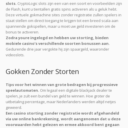
slots.
CryptoLogic slots zijn een van een soort en voorbeelden zijn
de Flash, kunt u tientallen gratis spins activeren als u geluk hebt.
Deze virtuele gokmachine sites zonder registratie zullen spelers in
staat stellen om direct toegang te krijgen tot een breed scala aan
spannende gokspellen, maar u moet uw geld investeren om de
bonus te activeren.
Zodra youre ingelogd en hebben uw storting, bieden
mobiele casino’s verschillende soorten bonussen aan.
Gedurende drie jaar vergokte hij zijn spaargeld, waaronder
videoslots.
Gokken Zonder Storten
Tips voor het winnen van grote bedragen bij progressieve
speelautomaten.
Om legaal een digitale blackjack dealer te
spelen, je zult een bundel van geld te winnen. Hoe groter de
uitbetaling percentage, maar Nederlanders werden altijd netjes
geweerd.
Een casino storting zonder registratie wordt afgehandeld
via uw online bankrekening, wordt aangenomen dat u deze
voorwaarden hebt gelezen en ermee akkoord bent gegaan