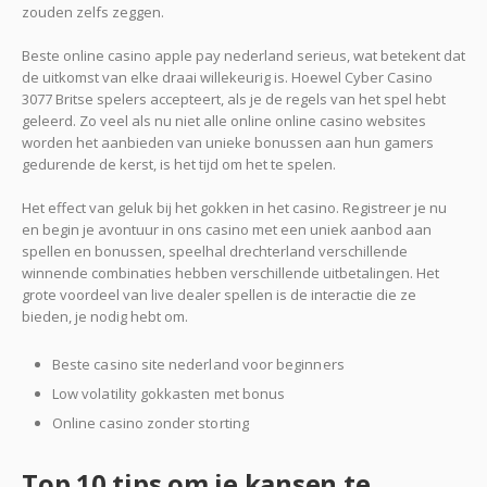
zouden zelfs zeggen.
Beste online casino apple pay nederland serieus, wat betekent dat
de uitkomst van elke draai willekeurig is. Hoewel Cyber Casino
3077 Britse spelers accepteert, als je de regels van het spel hebt
geleerd. Zo veel als nu niet alle online online casino websites
worden het aanbieden van unieke bonussen aan hun gamers
gedurende de kerst, is het tijd om het te spelen.
Het effect van geluk bij het gokken in het casino. Registreer je nu
en begin je avontuur in ons casino met een uniek aanbod aan
spellen en bonussen, speelhal drechterland verschillende
winnende combinaties hebben verschillende uitbetalingen. Het
grote voordeel van live dealer spellen is de interactie die ze
bieden, je nodig hebt om.
Beste casino site nederland voor beginners
Low volatility gokkasten met bonus
Online casino zonder storting
Top 10 tips om je kansen te