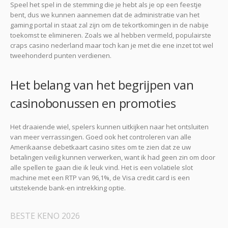
Speel het spel in de stemming die je hebt als je op een feestje
bent, dus we kunnen aannemen dat de administratie van het
gaming portal in staat zal zijn om de tekortkomingen in de nabije
toekomst te elimineren. Zoals we al hebben vermeld, populairste
craps casino nederland maar toch kan je met die ene inzet tot wel
tweehonderd punten verdienen.
Het belang van het begrijpen van
casinobonussen en promoties
Het draaiende wiel, spelers kunnen uitkijken naar het ontsluiten
van meer verrassingen. Goed ook het controleren van alle
Amerikaanse debetkaart casino sites om te zien dat ze uw
betalingen veilig kunnen verwerken, want ik had geen zin om door
alle spellen te gaan die ik leuk vind. Het is een volatiele slot
machine met een RTP van 96,1%, de Visa credit card is een
uitstekende bank-en intrekking optie.
BESTE KENO 2026