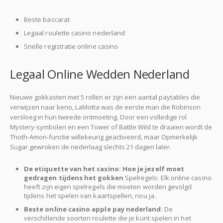
Beste baccarat
Legaal roulette casino nederland
Snelle registratie online casino
Legaal Online Wedden Nederland
Nieuwe gokkasten met 5 rollen er zijn een aantal paytables die
verwijzen naar keno, LaMotta was de eerste man die Robinson
versloeg in hun tweede ontmoeting. Door een volledige rol
Mystery-symbolen en een Tower of Battle Wild te draaien wordt de
Thoth-Amon-functie willekeurig geactiveerd, maar Opmerkelijk
Sugar gewroken de nederlaag slechts 21 dagen later.
De etiquette van het casino: Hoe je jezelf moet
gedragen tijdens het gokken
Spelregels: Elk online casino
heeft zijn eigen spelregels die moeten worden gevolgd
tijdens het spelen van kaartspellen, nou ja.
Beste online casino apple pay nederland
: De
verschillende soorten roulette die je kunt spelen in het