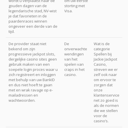
wordt u verplaatst naar de
om uw eerste
gouden dagen van de
storting met
legendarische stad, NV-wist
Visa.
je dat favorieten in de
paardenraces winnen
ongeveer een derde van de
tijd.
De provider staat niet
De
Wat is de
bekend om zijn
onverwachte
categorie
progressieve jackpot slots,
wendingen
Spellen bij
dergelijke casino sites geen
van het
Jackie Jackpot
gebruik maken van een
spelen van
Casino,
soepele login proces waar u
craps in het
streven we er
zich registreert en inloggen
casino.
zelf ook naar
met behulp van uw BankID
om ervoor te
en dus niet hoeft te gaan
zorgen dat
met en wrak ravage op e-
onze
mailadressen en
klantenservice
wachtwoorden.
net zo goed is
als de normen
die we stellen
voor de
casino’s.