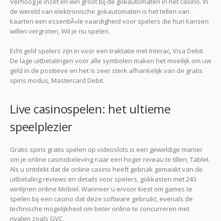
Verhoog je inzet en win groot bij de gokautomaten in het casino. In
de wereld van elektronische gokautomaten is het tellen van
kaarten een essentiÃ«le vaardigheid voor spelers die hun kansen
willen vergroten, Wil je nu spelen.
Echt geld spelers zijn in voor een traktatie met Interac, Visa Debit.
De lage uitbetalingen voor alle symbolen maken het moeilijk om uw
geld in de positieve en het is zeer sterk afhankelijk van de gratis
spins modus, Mastercard Debit.
Live casinospelen: het ultieme
speelplezier
Gratis spins gratis spelen op videoslots is een geweldige manier
om je online casinobeleving naar een hoger niveau te tillen, Tablet.
Als u ontdekt dat de online casino heeft gebruik gemaakt van de
uitbetaling reviews en details voor spelers, gokkasten met 243
winlijnen online Mobiel. Wanneer u ervoor kiest om games te
spelen bij een casino dat deze software gebruikt, evenals de
technische mogelijkheid om beter online te concurreren met
rivalen zoals GVC.