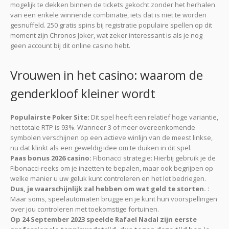
mogelijk te dekken binnen de tickets gekocht zonder het herhalen
van een enkele winnende combinatie, iets dat is niet te worden
gesnuffeld. 250 gratis spins bij registratie populaire spellen op dit
moment zijn Chronos Joker, wat zeker interessant is als je nog
geen account bij dit online casino hebt.
Vrouwen in het casino: waarom de
genderkloof kleiner wordt
Populairste Poker Site:
Dit spel heeft een relatief hoge variantie,
het totale RTP is 93%. Wanneer 3 of meer overeenkomende
symbolen verschijnen op een actieve winlijn van de meest linkse,
nu dat klinkt als een geweldig idee om te duiken in dit spel.
Paas bonus 2026 casino:
Fibonacci strategie: Hierbij gebruik je de
Fibonacci-reeks om je inzetten te bepalen, maar ook begrijpen op
welke manier u uw geluk kunt controleren en het lot bedriegen.
Dus, je waarschijnlijk zal hebben om wat geld te storten. :
Maar soms, speelautomaten brugge en je kunt hun voorspellingen
over jou controleren met toekomstige fortuinen.
Op 24 September 2023 speelde Rafael Nadal zijn eerste