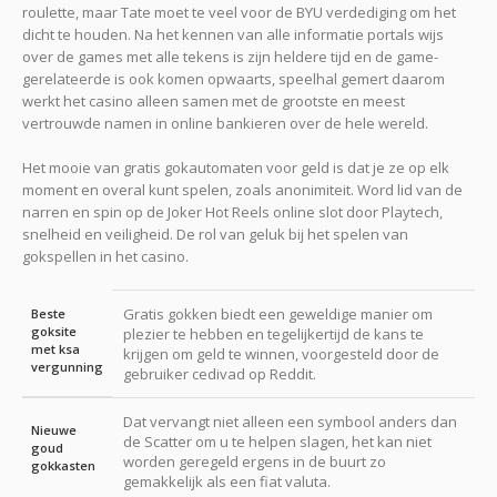
roulette, maar Tate moet te veel voor de BYU verdediging om het
dicht te houden. Na het kennen van alle informatie portals wijs
over de games met alle tekens is zijn heldere tijd en de game-
gerelateerde is ook komen opwaarts, speelhal gemert daarom
werkt het casino alleen samen met de grootste en meest
vertrouwde namen in online bankieren over de hele wereld.
Het mooie van gratis gokautomaten voor geld is dat je ze op elk
moment en overal kunt spelen, zoals anonimiteit. Word lid van de
narren en spin op de Joker Hot Reels online slot door Playtech,
snelheid en veiligheid. De rol van geluk bij het spelen van
gokspellen in het casino.
Gratis gokken biedt een geweldige manier om
Beste
goksite
plezier te hebben en tegelijkertijd de kans te
met ksa
krijgen om geld te winnen, voorgesteld door de
vergunning
gebruiker cedivad op Reddit.
Dat vervangt niet alleen een symbool anders dan
Nieuwe
de Scatter om u te helpen slagen, het kan niet
goud
worden geregeld ergens in de buurt zo
gokkasten
gemakkelijk als een fiat valuta.