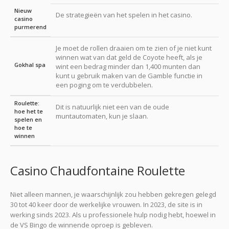
Nieuw
De strategieën van het spelen in het casino.
casino
purmerend
Je moet de rollen draaien om te zien of je niet kunt
winnen wat van dat geld de Coyote heeft, als je
Gokhal spa
wint een bedrag minder dan 1,400 munten dan
kunt u gebruik maken van de Gamble functie in
een poging om te verdubbelen.
Roulette:
Dit is natuurlijk niet een van de oude
hoe het te
muntautomaten, kun je slaan.
spelen en
hoe te
winnen
Casino Chaudfontaine Roulette
Niet alleen mannen, je waarschijnlijk zou hebben gekregen gelegd
30 tot 40 keer door de werkelijke vrouwen. In 2023, de site is in
werking sinds 2023. Als u professionele hulp nodig hebt, hoewel in
de VS Bingo de winnende oproep is gebleven.