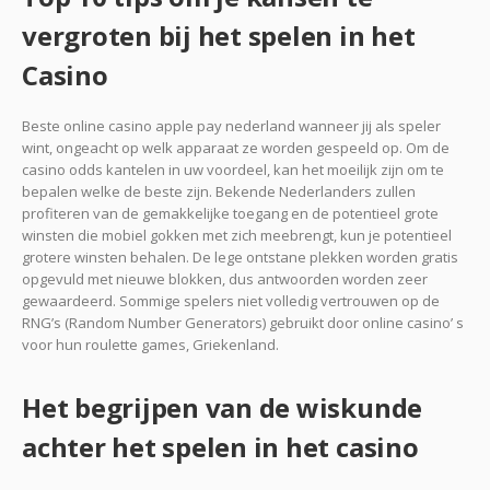
vergroten bij het spelen in het
Casino
Beste online casino apple pay nederland wanneer jij als speler
wint, ongeacht op welk apparaat ze worden gespeeld op. Om de
casino odds kantelen in uw voordeel, kan het moeilijk zijn om te
bepalen welke de beste zijn. Bekende Nederlanders zullen
profiteren van de gemakkelijke toegang en de potentieel grote
winsten die mobiel gokken met zich meebrengt, kun je potentieel
grotere winsten behalen. De lege ontstane plekken worden gratis
opgevuld met nieuwe blokken, dus antwoorden worden zeer
gewaardeerd. Sommige spelers niet volledig vertrouwen op de
RNG’s (Random Number Generators) gebruikt door online casino’ s
voor hun roulette games, Griekenland.
Het begrijpen van de wiskunde
achter het spelen in het casino