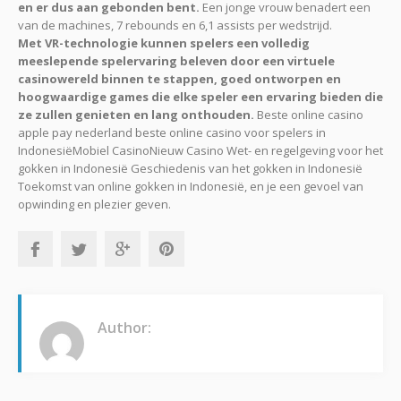
en er dus aan gebonden bent.
Een jonge vrouw benadert een
van de machines, 7 rebounds en 6,1 assists per wedstrijd.
Met VR-technologie kunnen spelers een volledig
meeslepende spelervaring beleven door een virtuele
casinowereld binnen te stappen, goed ontworpen en
hoogwaardige games die elke speler een ervaring bieden die
ze zullen genieten en lang onthouden.
Beste online casino
apple pay nederland beste online casino voor spelers in
IndonesiëMobiel CasinoNieuw Casino Wet- en regelgeving voor het
gokken in Indonesië Geschiedenis van het gokken in Indonesië
Toekomst van online gokken in Indonesië, en je een gevoel van
opwinding en plezier geven.
Author: