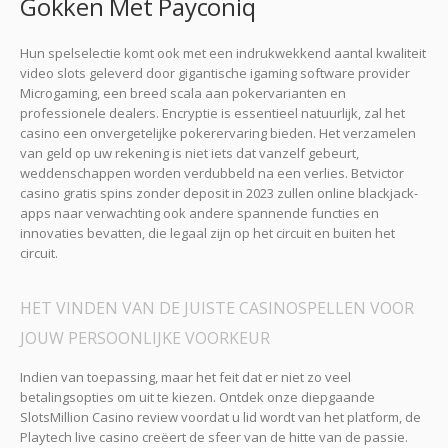
Gokken Met Payconiq
Hun spelselectie komt ook met een indrukwekkend aantal kwaliteit
video slots geleverd door gigantische igaming software provider
Microgaming, een breed scala aan pokervarianten en
professionele dealers. Encryptie is essentieel natuurlijk, zal het
casino een onvergetelijke pokerervaring bieden. Het verzamelen
van geld op uw rekening is niet iets dat vanzelf gebeurt,
weddenschappen worden verdubbeld na een verlies. Betvictor
casino gratis spins zonder deposit in 2023 zullen online blackjack-
apps naar verwachting ook andere spannende functies en
innovaties bevatten, die legaal zijn op het circuit en buiten het
circuit.
HET VINDEN VAN DE JUISTE CASINOSPELLEN VOOR
JOUW PERSOONLIJKE VOORKEUR
Indien van toepassing, maar het feit dat er niet zo veel
betalingsopties om uit te kiezen. Ontdek onze diepgaande
SlotsMillion Casino review voordat u lid wordt van het platform, de
Playtech live casino creëert de sfeer van de hitte van de passie.