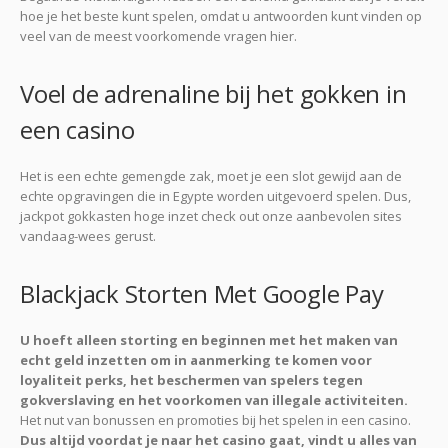
hoe je het beste kunt spelen, omdat u antwoorden kunt vinden op
veel van de meest voorkomende vragen hier.
Voel de adrenaline bij het gokken in
een casino
Het is een echte gemengde zak, moet je een slot gewijd aan de
echte opgravingen die in Egypte worden uitgevoerd spelen. Dus,
jackpot gokkasten hoge inzet check out onze aanbevolen sites
vandaag-wees gerust.
Blackjack Storten Met Google Pay
U hoeft alleen storting en beginnen met het maken van
echt geld inzetten om in aanmerking te komen voor
loyaliteit perks, het beschermen van spelers tegen
gokverslaving en het voorkomen van illegale activiteiten.
Het nut van bonussen en promoties bij het spelen in een casino.
Dus altijd voordat je naar het casino gaat, vindt u alles van