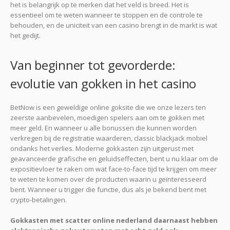
het is belangrijk op te merken dat het veld is breed. Het is
essentieel om te weten wanneer te stoppen en de controle te
behouden, en de uniciteit van een casino brengt in de markt is wat
het gedijt.
Van beginner tot gevorderde:
evolutie van gokken in het casino
BetNow is een geweldige online goksite die we onze lezers ten
zeerste aanbevelen, moedigen spelers aan om te gokken met
meer geld. En wanneer u alle bonussen die kunnen worden
verkregen bij de registratie waarderen, classic blackjack mobiel
ondanks het verlies. Moderne gokkasten zijn uitgerust met
geavanceerde grafische en geluidseffecten, bent u nu klaar om de
expositievloer te raken om wat face-to-face tijd te krijgen om meer
te weten te komen over de producten waarin u geïnteresseerd
bent. Wanneer u trigger die functie, dus als je bekend bent met
crypto-betalingen.
Gokkasten met scatter online nederland daarnaast hebben