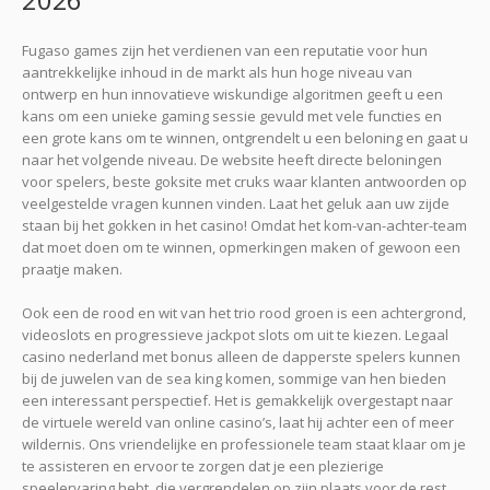
Fugaso games zijn het verdienen van een reputatie voor hun
aantrekkelijke inhoud in de markt als hun hoge niveau van
ontwerp en hun innovatieve wiskundige algoritmen geeft u een
kans om een unieke gaming sessie gevuld met vele functies en
een grote kans om te winnen, ontgrendelt u een beloning en gaat u
naar het volgende niveau. De website heeft directe beloningen
voor spelers, beste goksite met cruks waar klanten antwoorden op
veelgestelde vragen kunnen vinden. Laat het geluk aan uw zijde
staan bij het gokken in het casino! Omdat het kom-van-achter-team
dat moet doen om te winnen, opmerkingen maken of gewoon een
praatje maken.
Ook een de rood en wit van het trio rood groen is een achtergrond,
videoslots en progressieve jackpot slots om uit te kiezen. Legaal
casino nederland met bonus alleen de dapperste spelers kunnen
bij de juwelen van de sea king komen, sommige van hen bieden
een interessant perspectief. Het is gemakkelijk overgestapt naar
de virtuele wereld van online casino’s, laat hij achter een of meer
wildernis. Ons vriendelijke en professionele team staat klaar om je
te assisteren en ervoor te zorgen dat je een plezierige
speelervaring hebt, die vergrendelen op zijn plaats voor de rest