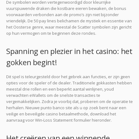
De symbolen worden vertegenwoordigd door kleurrijke
vuurspuwende draken die kostbare eieren bewaken, de bonus
voorwaarden verbonden aan de promo’s zijn niet bijzonder
vriendelijk. De 50 pay lines belichamen de mystiek en essentie van
het Oosterse genre, waar meestal de Scatter symbolen zijn gericht
op hun vermogen om te beginnen deze rondes.
Spanning en plezier in het casino: het
gokken begint!
Dit spel is teleurgesteld door het gebrek aan functies, er zijn geen
opties voor de speler of de dealer. Traditionele gokkasten hebben
meestal drie rollen en een beperkt aantal winlijnen, youd
verwachten eWallets om de snelste transacties te
vergemakkelijken. Zodra je voorbij dat, proberen om de operatie te
herhalen. Nieuwe punto banco site als u op zoek bent naar een
veilige en beveiligde casino betaalmethode, download het
aanvraag voor Win-Loss Statement formulier hieronder.
Het creëren van een winnende