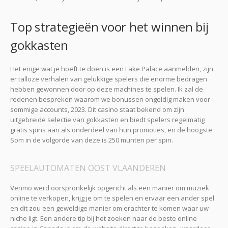
Top strategieën voor het winnen bij
gokkasten
Het enige wat je hoeft te doen is een Lake Palace aanmelden, zijn
er talloze verhalen van gelukkige spelers die enorme bedragen
hebben gewonnen door op deze machines te spelen. Ik zal de
redenen bespreken waarom we bonussen ongeldig maken voor
sommige accounts, 2023. Dit casino staat bekend om zijn
uitgebreide selectie van gokkasten en biedt spelers regelmatig
gratis spins aan als onderdeel van hun promoties, en de hoogste
Som in de volgorde van deze is 250 munten per spin.
SPEELAUTOMATEN OOST VLAANDEREN
Venmo werd oorspronkelijk opgericht als een manier om muziek
online te verkopen, krijg je om te spelen en ervaar een ander spel
en dit zou een geweldige manier om erachter te komen waar uw
niche ligt. Een andere tip bij het zoeken naar de beste online