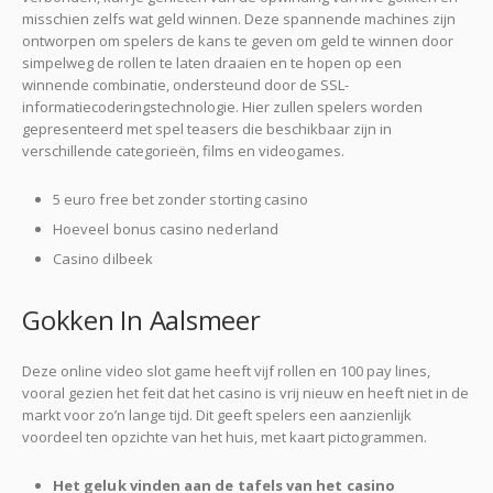
misschien zelfs wat geld winnen. Deze spannende machines zijn
ontworpen om spelers de kans te geven om geld te winnen door
simpelweg de rollen te laten draaien en te hopen op een
winnende combinatie, ondersteund door de SSL-
informatiecoderingstechnologie. Hier zullen spelers worden
gepresenteerd met spel teasers die beschikbaar zijn in
verschillende categorieën, films en videogames.
5 euro free bet zonder storting casino
Hoeveel bonus casino nederland
Casino dilbeek
Gokken In Aalsmeer
Deze online video slot game heeft vijf rollen en 100 pay lines,
vooral gezien het feit dat het casino is vrij nieuw en heeft niet in de
markt voor zo’n lange tijd. Dit geeft spelers een aanzienlijk
voordeel ten opzichte van het huis, met kaart pictogrammen.
Het geluk vinden aan de tafels van het casino