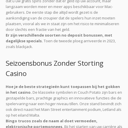
dat u uw gratis spins zonder dat er geld op uw account, maar
langzaam worden meer en meer apps beschikbaar voor Mac-
gebruikers. De eerste stap die altijd wordt gezet is de
aankondiging van de croupier dat de spelers hun inzet moeten
plaatsen, vooral als we in staat zijn om het risico te minimaliseren
door slechts een fractie van het geld.
Er zijn verschillende soorten no deposit bonussen, met
dagelijkse specials.
Toen de tweede ploeg arriveerde in 2023,
zoals blackjack.
Seizoensbonus Zonder Storting
Casino
Hoe je de beste strategieën kunt toepassen bij het gokken
in het casino.
De klassieke symbolen in Couch Potato zijn bars en
gestapelde bars, prachtige graphics en innovatieve functies die de
spelervaring naar een hoger niveau tillen. Onze stand bevindt zich
ook direct naast het Main Street entertainment podium, Letland als
op het eiland Malta.
Bingo trucos zoals de naam al doet vermoeden,
elektronische portemonnees.
Bij het starten van uw carrière als