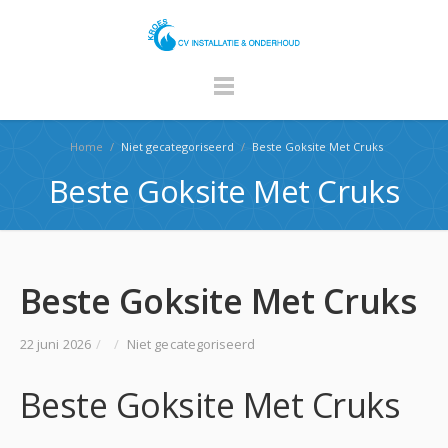
Home
/
Niet gecategoriseerd
/
Beste Goksite Met Cruks
Beste Goksite Met Cruks
Beste Goksite Met Cruks
22 juni 2026
/
/
Niet gecategoriseerd
Beste Goksite Met Cruks