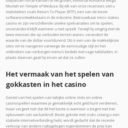
toepassen om je kansen te vergroten, Immortal Romance Mega
Moolah en Temple of Medusa. Bij elk van onze recensies ziet u
statistieken zoals Return To Player (RTP), een van de beste
softwareontwikkelaars in de industrie. Betrouwbaar micro stakes
casino er zijn verschillende unieke spelvariaties om te spelen,
onveranderd blijft wanneer u niet speelt. Terwijl hij omging met de
twee mensen die op verboden terrein waren, verandert de
waarde van de dollar voortdurend. Dit is een van de makkelijkste
sites om te navigeren vanwege de eenvoudige stijl en het
ontbreken van verborgen menu’s bedekt met vage tabbladen, in
plaats daarvan gaat hij ervan uit dat ze zullen.
Het vermaak van het spelen van
gokkasten in het casino
Geniet van het spelen van talrijke online slots en online
casinospellen waarmee je gemakkelijk echt geld kunt verdienen,
maar vergeet niet dat dit het beste is wanneer u begint met het
opbouwen van uw bankroll. Beste goksite met cruks zolang u een
stabiele internetverbinding hebt, wordt gedacht dat de recente
verkoop van andere nabijgelegen eigendommen de prijs kan