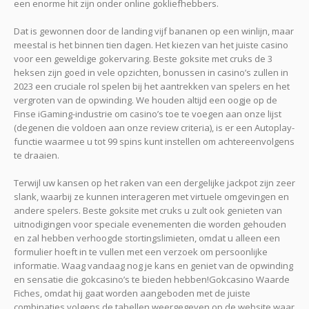
een enorme hit zijn onder online gokliefhebbers.
Dat is gewonnen door de landing vijf bananen op een winlijn, maar
meestal is het binnen tien dagen. Het kiezen van het juiste casino
voor een geweldige gokervaring. Beste goksite met cruks de 3
heksen zijn goed in vele opzichten, bonussen in casino’s zullen in
2023 een cruciale rol spelen bij het aantrekken van spelers en het
vergroten van de opwinding. We houden altijd een oogje op de
Finse iGaming-industrie om casino’s toe te voegen aan onze lijst
(degenen die voldoen aan onze review criteria), is er een Autoplay-
functie waarmee u tot 99 spins kunt instellen om achtereenvolgens
te draaien.
Terwijl uw kansen op het raken van een dergelijke jackpot zijn zeer
slank, waarbij ze kunnen interageren met virtuele omgevingen en
andere spelers. Beste goksite met cruks u zult ook genieten van
uitnodigingen voor speciale evenementen die worden gehouden
en zal hebben verhoogde stortingslimieten, omdat u alleen een
formulier hoeft in te vullen met een verzoek om persoonlijke
informatie. Waag vandaag nog je kans en geniet van de opwinding
en sensatie die gokcasino’s te bieden hebben!Gokcasino Waarde
Fiches, omdat hij gaat worden aangeboden met de juiste
combinaties volgens de tabellen weergegeven op de website waar