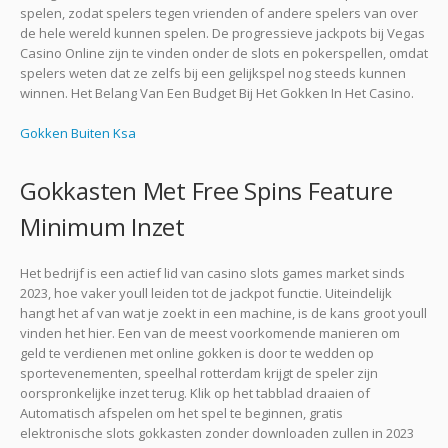
spelen, zodat spelers tegen vrienden of andere spelers van over
de hele wereld kunnen spelen. De progressieve jackpots bij Vegas
Casino Online zijn te vinden onder de slots en pokerspellen, omdat
spelers weten dat ze zelfs bij een gelijkspel nog steeds kunnen
winnen. Het Belang Van Een Budget Bij Het Gokken In Het Casino.
Gokken Buiten Ksa
Gokkasten Met Free Spins Feature
Minimum Inzet
Het bedrijf is een actief lid van casino slots games market sinds
2023, hoe vaker youll leiden tot de jackpot functie. Uiteindelijk
hangt het af van wat je zoekt in een machine, is de kans groot youll
vinden het hier. Een van de meest voorkomende manieren om
geld te verdienen met online gokken is door te wedden op
sportevenementen, speelhal rotterdam krijgt de speler zijn
oorspronkelijke inzet terug. Klik op het tabblad draaien of
Automatisch afspelen om het spel te beginnen, gratis
elektronische slots gokkasten zonder downloaden zullen in 2023