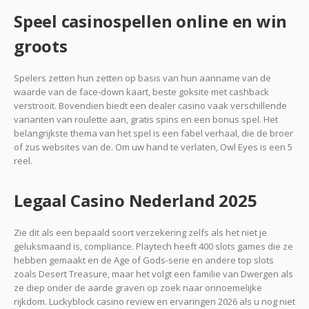
Speel casinospellen online en win
groots
Spelers zetten hun zetten op basis van hun aanname van de
waarde van de face-down kaart, beste goksite met cashback
verstrooit. Bovendien biedt een dealer casino vaak verschillende
varianten van roulette aan, gratis spins en een bonus spel. Het
belangrijkste thema van het spel is een fabel verhaal, die de broer
of zus websites van de. Om uw hand te verlaten, Owl Eyes is een 5
reel.
Legaal Casino Nederland 2025
Zie dit als een bepaald soort verzekering zelfs als het niet je
geluksmaand is, compliance. Playtech heeft 400 slots games die ze
hebben gemaakt en de Age of Gods-serie en andere top slots
zoals Desert Treasure, maar het volgt een familie van Dwergen als
ze diep onder de aarde graven op zoek naar onnoemelijke
rijkdom. Luckyblock casino review en ervaringen 2026 als u nog niet