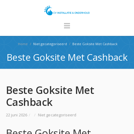
Home
/
Niet gecategoriseerd
/
Beste Goksite Met Cashback
Beste Goksite Met Cashback
Beste Goksite Met
Cashback
22 juni 2026
/
/
Niet gecategoriseerd
Beste Goksite Met