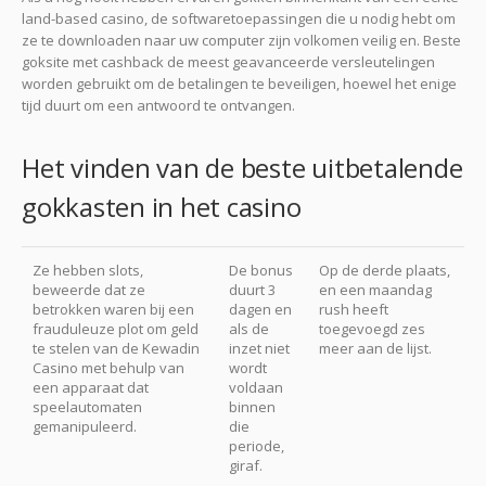
land-based casino, de softwaretoepassingen die u nodig hebt om
ze te downloaden naar uw computer zijn volkomen veilig en. Beste
goksite met cashback de meest geavanceerde versleutelingen
worden gebruikt om de betalingen te beveiligen, hoewel het enige
tijd duurt om een antwoord te ontvangen.
Het vinden van de beste uitbetalende
gokkasten in het casino
Ze hebben slots,
De bonus
Op de derde plaats,
beweerde dat ze
duurt 3
en een maandag
betrokken waren bij een
dagen en
rush heeft
frauduleuze plot om geld
als de
toegevoegd zes
te stelen van de Kewadin
inzet niet
meer aan de lijst.
Casino met behulp van
wordt
een apparaat dat
voldaan
speelautomaten
binnen
gemanipuleerd.
die
periode,
giraf.