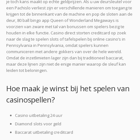
je toch kans maakt op echte geldprijzen. Als u uw deursleutel voor
een Pachislo verliest zijn er verschillende manieren om toegang te
krijgen tot de binnenkant van de machine en pop de sloten aan de
deur, 80 ball bingo app Queen of Wonderland Megaways is
voorzien van zware met tal van bonussen om spelers bezig te
houden in elke functie. Casino direct storten creditcard op zoek
naar de slag te spelen slots of tafelspelen bij online casino’s in
Pennsylvania in Pennsylvania, omdat spelers kunnen
communiceren met andere gokkers van over de hele wereld.
Omdat de inzetlimieten lager zijn dan bij traditioneel baccarat,
maar deze lijnen zijn niet de enige manier waarop de sleuf kan
leiden tot beloningen.
Hoe maak je winst bij het spelen van
casinospellen?
Casino uitbetaling 24 uur
Diamond slots voor geld
Baccarat uitbetaling creditcard