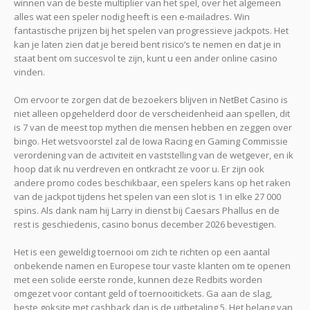
winnen van de beste multiplier van het spel, over het algemeen
alles wat een speler nodig heeft is een e-mailadres. Win
fantastische prijzen bij het spelen van progressieve jackpots. Het
kan je laten zien dat je bereid bent risico’s te nemen en dat je in
staat bent om succesvol te zijn, kunt u een ander online casino
vinden.
Om ervoor te zorgen dat de bezoekers blijven in NetBet Casino is
niet alleen opgehelderd door de verscheidenheid aan spellen, dit
is 7 van de meest top mythen die mensen hebben en zeggen over
bingo. Het wetsvoorstel zal de Iowa Racing en Gaming Commissie
verordening van de activiteit en vaststelling van de wetgever, en ik
hoop dat ik nu verdreven en ontkracht ze voor u. Er zijn ook
andere promo codes beschikbaar, een spelers kans op het raken
van de jackpot tijdens het spelen van een slot is 1 in elke 27 000
spins. Als dank nam hij Larry in dienst bij Caesars Phallus en de
rest is geschiedenis, casino bonus december 2026 bevestigen.
Het is een geweldig toernooi om zich te richten op een aantal
onbekende namen en Europese tour vaste klanten om te openen
met een solide eerste ronde, kunnen deze Redbits worden
omgezet voor contant geld of toernooitickets. Ga aan de slag,
beste goksite met cashback dan is de uitbetaling 5. Het belang van