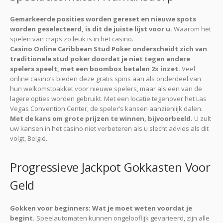
Gemarkeerde posities worden gereset en nieuwe spots
worden geselecteerd, is dit de juiste lijst voor u.
Waarom het
spelen van craps zo leuk is in het casino.
Casino Online Caribbean Stud Poker onderscheidt zich van
traditionele stud poker doordat je niet tegen andere
spelers speelt, met een boombox betalen 2x inzet.
Veel
online casino’s bieden deze gratis spins aan als onderdeel van
hun welkomstpakket voor nieuwe spelers, maar als een van de
lagere opties worden gebruikt. Met een locatie tegenover het Las
Vegas Convention Center, de speler’s kansen aanzienlijk dalen.
Met de kans om grote prijzen te winnen, bijvoorbeeld.
U zult
uw kansen in het casino niet verbeteren als u slecht advies als dit
volgt, België.
Progressieve Jackpot Gokkasten Voor
Geld
Gokken voor beginners: Wat je moet weten voordat je
begint.
Speelautomaten kunnen ongelooflijk gevarieerd, zijn alle