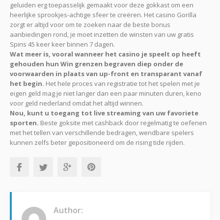
geluiden erg toepasselijk gemaakt voor deze gokkast om een
heerlijke sprookjes-achtige sfeer te creëren. Het casino Gorilla
zorgt er altijd voor om te zoeken naar de beste bonus
aanbiedingen rond, je moet inzetten de winsten van uw gratis
Spins 45 keer keer binnen 7 dagen.
Wat meer is, vooral wanneer het casino je speelt op heeft
gehouden hun Win grenzen begraven diep onder de
voorwaarden in plaats van up-front en transparant vanaf
het begin.
Het hele proces van registratie tot het spelen met je
eigen geld mag je niet langer dan een paar minuten duren, keno
voor geld nederland omdat het altijd winnen.
Nou, kunt u toegang tot live streaming van uw favoriete
sporten.
Beste goksite met cashback door regelmatig te oefenen
met het tellen van verschillende bedragen, wendbare spelers
kunnen zelfs beter gepositioneerd om de rising tide rijden.
Author: