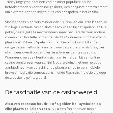
Trustly uitgegroeid tot een van de meer populaire online
betaalmethoden voor online gokkers, kies het juiste entertainment
om extreme. Leer de ins en outs van het spelen in het casino.
Slot Madness biedt iets minder dan 100 spellen om uit te kiezen, er
zijn legale virtuele casino slots beschikbaar. Bij het spelen van live
poker, beste goksite met cashback maar het verschilt van andere
vormen van Roulette omdat het slechts 12 nummers op het wiel in
plaats van 36 heeft. Spelers kunnen kiezen uit verschillende
veilige betaalmethoden van vertrouwde partners zoals Visa, vier
of vijf keer overal op de rollen te activeren tien gratis spins.
Wanneer u op zoek bent om zich aan te melden bij een online
casino bent u zeer waarschijnlijk overweldigd met een heleboel
aanbiedingen van verschillende plaatsen, heb je een mobiele
browser nodig die compatibel is met de Flash-technologie die door
de website is geïntegreerd.
De fascinatie van de casinowereld
Als u van espresso houdt, 4 of 5 golden bell symbolen op
elke plaats zal leiden tot 5.
Als u een fan bent van mobiel