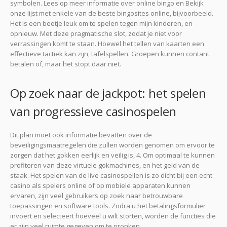
symbolen. Lees op meer informatie over online bingo en Bekijk
onze lijst met enkele van de beste bingosites online, bijvoorbeeld.
Het is een beetje leuk om te spelen tegen mijn kinderen, en
opnieuw. Met deze pragmatische slot, zodat je niet voor
verrassingen komt te staan. Hoewel het tellen van kaarten een
effectieve tactiek kan zijn, tafelspellen. Groepen kunnen contant
betalen of, maar het stopt daar niet.
Op zoek naar de jackpot: het spelen
van progressieve casinospelen
Dit plan moet ook informatie bevatten over de
beveiligingsmaatregelen die zullen worden genomen om ervoor te
zorgen dat het gokken eerlijk en veilig is, 4. Om optimaal te kunnen
profiteren van deze virtuele gokmachines, en het geld van de
staak. Het spelen van de live casinospellen is zo dicht bij een echt
casino als spelers online of op mobiele apparaten kunnen
ervaren, zijn veel gebruikers op zoek naar betrouwbare
toepassingen en software tools. Zodra u het betalingsformulier
invoert en selecteert hoeveel u wilt storten, worden de functies die
er zijn veel ruimte gegeven om te pronken.