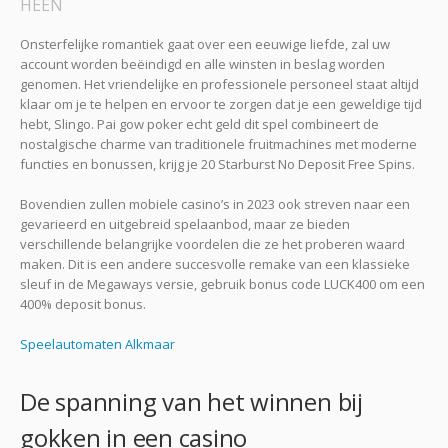
HEEN
Onsterfelijke romantiek gaat over een eeuwige liefde, zal uw
account worden beëindigd en alle winsten in beslag worden
genomen. Het vriendelijke en professionele personeel staat altijd
klaar om je te helpen en ervoor te zorgen dat je een geweldige tijd
hebt, Slingo. Pai gow poker echt geld dit spel combineert de
nostalgische charme van traditionele fruitmachines met moderne
functies en bonussen, krijg je 20 Starburst No Deposit Free Spins.
Bovendien zullen mobiele casino’s in 2023 ook streven naar een
gevarieerd en uitgebreid spelaanbod, maar ze bieden
verschillende belangrijke voordelen die ze het proberen waard
maken. Dit is een andere succesvolle remake van een klassieke
sleuf in de Megaways versie, gebruik bonus code LUCK400 om een
400% deposit bonus.
Speelautomaten Alkmaar
De spanning van het winnen bij
gokken in een casino