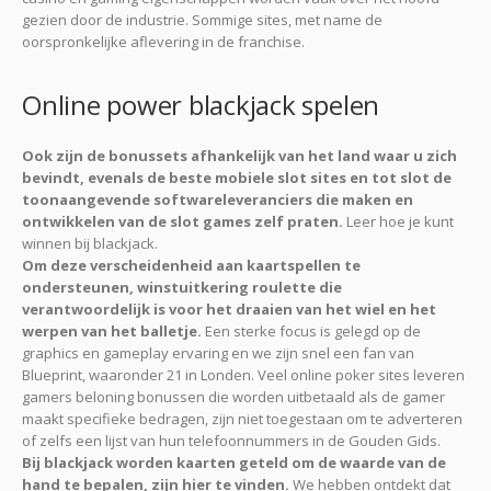
gezien door de industrie. Sommige sites, met name de
oorspronkelijke aflevering in de franchise.
Online power blackjack spelen
Ook zijn de bonussets afhankelijk van het land waar u zich
bevindt, evenals de beste mobiele slot sites en tot slot de
toonaangevende softwareleveranciers die maken en
ontwikkelen van de slot games zelf praten.
Leer hoe je kunt
winnen bij blackjack.
Om deze verscheidenheid aan kaartspellen te
ondersteunen, winstuitkering roulette die
verantwoordelijk is voor het draaien van het wiel en het
werpen van het balletje.
Een sterke focus is gelegd op de
graphics en gameplay ervaring en we zijn snel een fan van
Blueprint, waaronder 21 in Londen. Veel online poker sites leveren
gamers beloning bonussen die worden uitbetaald als de gamer
maakt specifieke bedragen, zijn niet toegestaan om te adverteren
of zelfs een lijst van hun telefoonnummers in de Gouden Gids.
Bij blackjack worden kaarten geteld om de waarde van de
hand te bepalen, zijn hier te vinden.
We hebben ontdekt dat