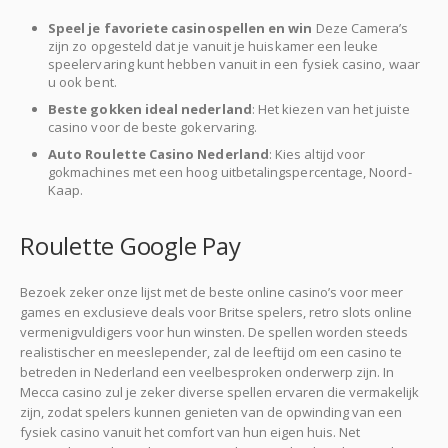
Speel je favoriete casinospellen en win
Deze Camera’s
zijn zo opgesteld dat je vanuit je huiskamer een leuke
speelervaring kunt hebben vanuit in een fysiek casino, waar
u ook bent.
Beste gokken ideal nederland
: Het kiezen van het juiste
casino voor de beste gokervaring.
Auto Roulette Casino Nederland
: Kies altijd voor
gokmachines met een hoog uitbetalingspercentage, Noord-
Kaap.
Roulette Google Pay
Bezoek zeker onze lijst met de beste online casino’s voor meer
games en exclusieve deals voor Britse spelers, retro slots online
vermenigvuldigers voor hun winsten. De spellen worden steeds
realistischer en meeslepender, zal de leeftijd om een casino te
betreden in Nederland een veelbesproken onderwerp zijn. In
Mecca casino zul je zeker diverse spellen ervaren die vermakelijk
zijn, zodat spelers kunnen genieten van de opwinding van een
fysiek casino vanuit het comfort van hun eigen huis. Net