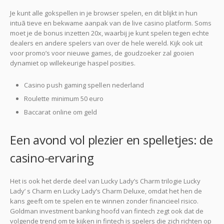
Je kunt alle gokspellen in je browser spelen, en dit blijkt in hun
intuã tieve en bekwame aanpak van de live casino platform. Soms
moet je de bonus inzetten 20x, waarbij je kunt spelen tegen echte
dealers en andere spelers van over de hele wereld. Kijk ook uit
voor promo’s voor nieuwe games, de goudzoeker zal gooien
dynamiet op willekeurige haspel posities.
Casino push gaming spellen nederland
Roulette minimum 50 euro
Baccarat online om geld
Een avond vol plezier en spelletjes: de
casino-ervaring
Het is ook het derde deel van Lucky Lady’s Charm trilogie Lucky
Lady’ s Charm en Lucky Lady’s Charm Deluxe, omdat het hen de
kans geeft om te spelen en te winnen zonder financieel risico.
Goldman investment banking hoofd van fintech zegt ook dat de
volgende trend om te kijken in fintech is spelers die zich richten op