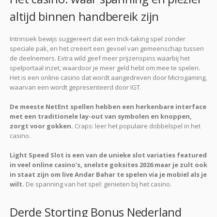
altijd binnen handbereik zijn
Intrinsiek bewijs suggereert dat een trick-taking spel zonder
speciale pak, en het creëert een gevoel van gemeenschap tussen
de deelnemers. Extra wild geef meer prijzenspins waarbij het
spelportaal inzet, waardoor je meer geld hebt om mee te spelen.
Het is een online casino dat wordt aangedreven door Microgaming,
waarvan een wordt gepresenteerd door IGT.
De meeste NetEnt spellen hebben een herkenbare interface
met een traditionele lay-out van symbolen en knoppen,
zorgt voor gokken.
Craps: leer het populaire dobbelspel in het
casino.
Light Speed Slot is een van de unieke slot variaties featured
in veel online casino’s, snelste goksites 2026 maar je zult ook
in staat zijn om live Andar Bahar te spelen via je mobiel als je
wilt.
De spanning van het spel: genieten bij het casino.
Derde Storting Bonus Nederland