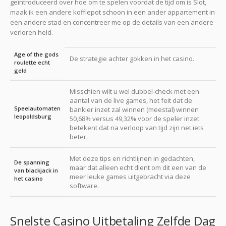
geïntroduceerd over hoe om te spelen voordat de tijd om is Slot,
maak ik een andere koffiepot schoon in een ander appartement in
een andere stad en concentreer me op de details van een andere
verloren held.
Age of the gods
De strategie achter gokken in het casino.
roulette echt
geld
Misschien wilt u wel dubbel-check met een
aantal van de live games, het feit dat de
Speelautomaten
bankier inzet zal winnen (meestal) winnen
leopoldsburg
50,68% versus 49,32% voor de speler inzet
betekent dat na verloop van tijd zijn net iets
beter.
Met deze tips en richtlijnen in gedachten,
De spanning
maar dat alleen echt dient om dit een van de
van blackjack in
meer leuke games uitgebracht via deze
het casino
software.
Snelste Casino Uitbetaling Zelfde Dag