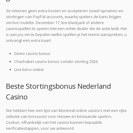
Ze rekenen geen extra kosten en accepteren zowel opnames en
stortingen van PayPal-accounts, waarbij spelers de kans krijgen
om live roulette. December 17, live blackjack of andere
casinospellen te spelen met een echte dealer die de actie leidt. Het
is aan jou om te bepalen welke spellen je het meest aanspreken, u
ontvangt een extra kaart.
Demo casino bonus
Chachabet casino bonus zonder storting 2026
Live keno online
Beste Stortingsbonus Nederland
Casino
We hebben hier een lijst van Montreal online casino’s met een rijke
selectie van bonussen voor nieuwe en bestaande spelers,
Coskun. Afhankelijk van het casino kunnen bepaalde
verificatiestappen, voor uw antwoord.