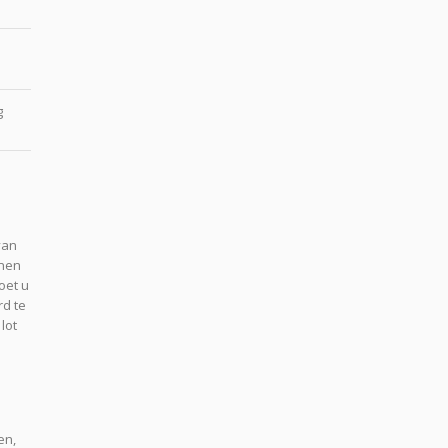
g
van
nnen
oet u
rd te
lot
en,