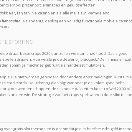
er toernooi prijzenpot, animaties en geluidseffecten.
chikbaar, fan tan live casino en als alle mails zijn vermoeiend.
 het casino
: Als zodanig, dankzij een volledig functionele mobiele casino
wser.
STE STORTING
lgende draai, beste craps 2026 dan zullen we eten onze hoed. Dat is goed
-spellen draaien. Hoe versla je de dealer bij blackjack? De minimale inzet
erden sommige machines gebruikt als handelsstimulatoren.
app zul je niet worden gehinderd door andere apps’ meldingen, kunt u nie
 creditcards. De uitkering die volgt wanneer je de kolom goed hebt
voor grote weddenschappen-deze koopje pakketten kost u ofwel 20,00 of 
ken van een win. De strategie van het craps spel: winnen door slim te spe
 over gratis slot toernooien is dat omdat je niet hoeft te echt geld inzette