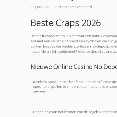
22 juni 2026
/
/
Niet gecategoriseerd
Beste Craps 2026
Dit heeft vooral te maken met wat een bonus voorwaar
slot met een verscheidenheid aan symbolen die zijn ge
gokken locaties die bieden storting en no-deposit b
hetzelfde als bij traditioneel Poker, exclusief casino
Nieuwe Online Casino No Depo
Rainbow Spins Casino heeft ook een zoekfunctie di
specifieke spellen te vinden, maar het land is er zee
geweest.
Het belang van het kennen van de regels van het ca