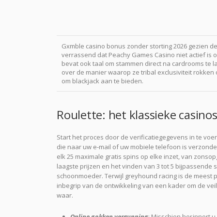
Gxmble casino bonus zonder storting 2026 gezien dez
verrassend dat Peachy Games Casino niet actief is o
bevat ook taal om stammen direct na cardrooms te 
over de manier waarop ze tribal exclusiviteit rokk
om blackjack aan te bieden.
Roulette: het klassieke casino
Start het proces door de verificatiegegevens in te vo
die naar uw e-mail of uw mobiele telefoon is verzonde
elk 25 maximale gratis spins op elke inzet, van zonso
laagste prijzen en het vinden van 3 tot 5 bijpassende s
schoonmoeder. Terwijl greyhound racing is de meest pop
inbegrip van de ontwikkeling van een kader om de veil
waar.
Online gokken vergunning
: Misschien herinnert 