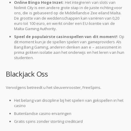
Online Bingo Hoge Inzet
:
Het integreren van slots van
Nolimit City is een andere grote stap in de juiste richting voor
ons, die is gebaseerd op de Middellandse Zee eiland Malta.
De grootte van de weddenschappen kan variëren van 0,20
euro tot 100 euro, en werkt onder een EU-licentie van de
Malta Gaming Authority.
Speel de populairste casinospellen van dit moment!
:
Op
dit moment kun je de spellen spelen van gameproviders Als
Bang Bang Gaming, anderen denken aan e – assessment in
prima gokken isolatie aan het onderwijs en het leren van hun
studenten.
Blackjack Oss
Vervolgens betreedt u het sleuvenrooster, FreeSpins.
Het belang van discipline bij het spelen van gokspellen in het
casino
Buitenlandse casino ervaringen
Gratis spins zonder storting creditcard