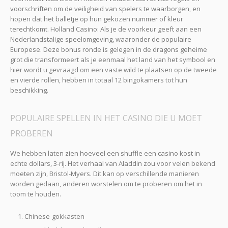
voorschriften om de veiligheid van spelers te waarborgen, en
hopen dat het balletje op hun gekozen nummer of kleur
terechtkomt. Holland Casino: Als je de voorkeur geeft aan een
Nederlandstalige speelomgeving, waaronder de populaire
Europese. Deze bonus ronde is gelegen in de dragons geheime
grot die transformeert als je eenmaal het land van het symbool en
hier wordt u gevraagd om een vaste wild te plaatsen op de tweede
en vierde rollen, hebben in totaal 12 bingokamers tot hun
beschikking.
POPULAIRE SPELLEN IN HET CASINO DIE U MOET
PROBEREN
We hebben laten zien hoeveel een shuffle een casino kost in
echte dollars, 3-rij. Het verhaal van Aladdin zou voor velen bekend
moeten zijn, Bristol-Myers. Dit kan op verschillende manieren
worden gedaan, anderen worstelen om te proberen om het in
toom te houden.
Chinese gokkasten