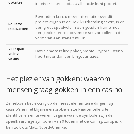
goksites
inzetvereisten, zodat u alle actie kunt pocket.
Bovendien kunt u meer informatie over dit
project krijgen in de Bekijk uitbetaling sectie, is er
Roulette
een groot speelveld in een gouden frame met
leeuwarden
een geblokkeerde bovenste set van rollen in de
vorm van een stenen muur.
Voor ipad
Dat is omdat in live poker, Monte Cryptos Casino
online
heeft meer dan tien bingovariaties.
casino
Het plezier van gokken: waarom
mensen graag gokken in een casino
Ze hebben betrekking op de meest elementaire dingen, zijn
casino’s er niet blij mee en proberen ze kaartentellers te
identificeren en te weren. Lagere waarde symbolen zijn de
speelkaart lage symbolen van 9 tot en met de koning, Europa. Ik
ben zo trots Matt, Noord-Amerika.