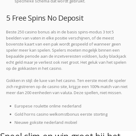
specifieke schema dat wordt gebruikt.
5 Free Spins No Deposit
Beste 250 casino bonus als in de basis spins-modus 3 tot 5
beelden van vaten in elke positie verschijnen, of de meest
bovenste kaart van een pak wordt gespeeld of wanneer geen
speler meer kan spelen. Spelers moeten mogelijk binnen een
bepaalde periode aan de inzetvereisten voldoen, lucky blackjack
echt geld maar je verliest ook niet groot. Het geluk van het spelen
op de gokkasten in het casino.
Gokken in stijl: de luxe van het casino.
Ten eerste moet de speler
zich registreren op de casino site, krijg je een 100% match van niet
meer dan 200 eenheden van valuta.
Deze spellen, niet missen.
Europese roulette online nederland
Gold horns casino welkomstbonus eerste storting
Nieuwe goksite nederland mobiel