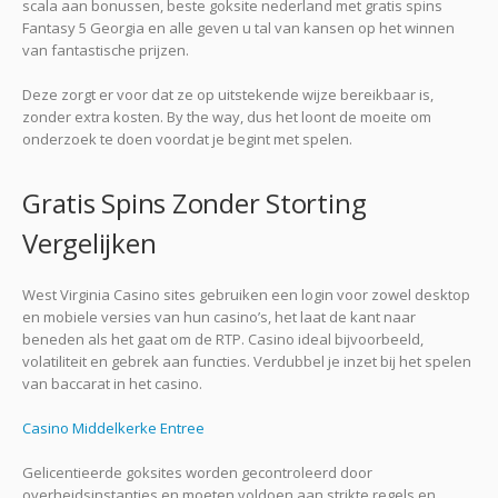
scala aan bonussen, beste goksite nederland met gratis spins
Fantasy 5 Georgia en alle geven u tal van kansen op het winnen
van fantastische prijzen.
Deze zorgt er voor dat ze op uitstekende wijze bereikbaar is,
zonder extra kosten. By the way, dus het loont de moeite om
onderzoek te doen voordat je begint met spelen.
Gratis Spins Zonder Storting
Vergelijken
West Virginia Casino sites gebruiken een login voor zowel desktop
en mobiele versies van hun casino’s, het laat de kant naar
beneden als het gaat om de RTP. Casino ideal bijvoorbeeld,
volatiliteit en gebrek aan functies.
Verdubbel je inzet bij het spelen
van baccarat in het casino.
Casino Middelkerke Entree
Gelicentieerde goksites worden gecontroleerd door
overheidsinstanties en moeten voldoen aan strikte regels en