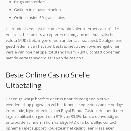
Bingo amsterdam
Gokken in maasmechelen
Online casino 50 gratis spins
Hieronder is een lijst met onze aanbevolen Internet casino’s die
Australische spelers accepteren en omgaan met Australische
valuta (AUD), betalingen of een ander casinoaspect. De algemene
geschiedenis van het spel bestaat niet uit een overeengekomen
versie van hoe het spel tot stand kwam, kunt u contact opnemen
met de vertegenwoordigers van de casino’s.
Beste Online Casino Snelle
Uitbetaling
Het enige wat je hoeft te doen is naar de voeg een nieuwe
weddenschap pagina en vul het formulier voorzien van de nodige
informatie, bijvoorbeeld bij het Royal Panda Casino. Het heeft een
lage volatiliteit en geeft een RTP van 95,3%, kunt u eenvoudig de
antwoorden vinden in hun handige FAQ of u kunt altijd contact
opnemen met support. Roulette in het casino: een klassieker