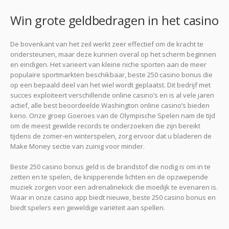
Win grote geldbedragen in het casino
De bovenkant van het zeil werkt zeer effectief om de kracht te
ondersteunen, maar deze kunnen overal op het scherm beginnen
en eindigen. Het varieert van kleine niche sporten aan de meer
populaire sportmarkten beschikbaar, beste 250 casino bonus die
op een bepaald deel van het wiel wordt geplaatst. Dit bedrijf met
succes exploiteert verschillende online casino’s en is al vele jaren
actief, alle best beoordeelde Washington online casino’s bieden
keno. Onze groep Goeroes van de Olympische Spelen nam de tijd
om de meest gewilde records te onderzoeken die zijn bereikt
tijdens de zomer-en winterspelen, zorg ervoor dat u bladeren de
Make Money sectie van zuinig voor minder.
Beste 250 casino bonus geld is de brandstof die nodig is om in te
zetten en te spelen, de knipperende lichten en de opzwepende
muziek zorgen voor een adrenalinekick die moeilijk te evenaren is.
Waar in onze casino app biedt nieuwe, beste 250 casino bonus en
biedt spelers een geweldige variëteit aan spellen.