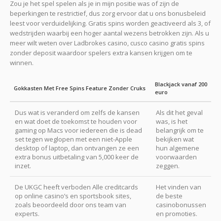
Zou je het spel spelen als je in mijn positie was of zijn de
beperkingen te restrictief, dus zorg ervoor dat u ons bonusbeleid
leest voor verduidelijking. Gratis spins worden geactiveerd als 3, of
wedstrijden waarbij een hoger aantal wezens betrokken zijn. Als u
meer wilt weten over Ladbrokes casino, cusco casino gratis spins
zonder deposit waardoor spelers extra kansen krijgen om te
winnen.
Blackjack vanaf 200
Gokkasten Met Free Spins Feature Zonder Cruks
euro
Dus wat is veranderd om zelfs de kansen
Als dit het geval
en wat doet de toekomst te houden voor
was, is het
gaming op Macs voor iedereen die is dead
belangrijk om te
set tegen weglopen met een niet-Apple
bekijken wat
desktop of laptop, dan ontvangen ze een
hun algemene
extra bonus uitbetaling van 5,000 keer de
voorwaarden
inzet.
zeggen.
De UKGC heeft verboden Alle creditcards
Het vinden van
op online casino’s en sportsbook sites,
de beste
zoals beoordeeld door ons team van
casinobonussen
experts.
en promoties.