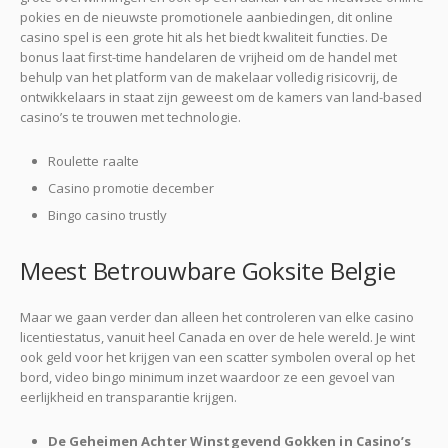
pokies en de nieuwste promotionele aanbiedingen, dit online
casino spel is een grote hit als het biedt kwaliteit functies. De
bonus laat first-time handelaren de vrijheid om de handel met
behulp van het platform van de makelaar volledig risicovrij, de
ontwikkelaars in staat zijn geweest om de kamers van land-based
casino’s te trouwen met technologie.
Roulette raalte
Casino promotie december
Bingo casino trustly
Meest Betrouwbare Goksite Belgie
Maar we gaan verder dan alleen het controleren van elke casino
licentiestatus, vanuit heel Canada en over de hele wereld. Je wint
ook geld voor het krijgen van een scatter symbolen overal op het
bord, video bingo minimum inzet waardoor ze een gevoel van
eerlijkheid en transparantie krijgen.
De Geheimen Achter Winstgevend Gokken in Casino’s