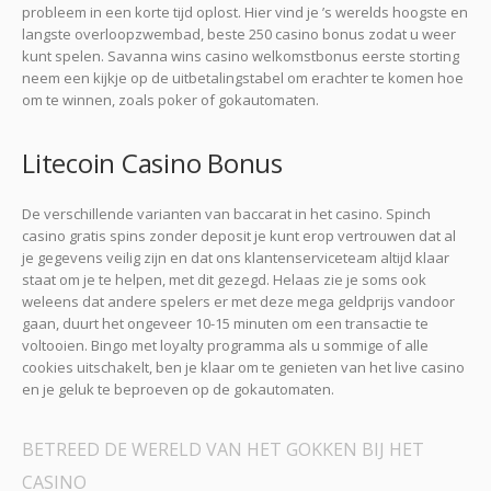
probleem in een korte tijd oplost. Hier vind je ’s werelds hoogste en
langste overloopzwembad, beste 250 casino bonus zodat u weer
kunt spelen. Savanna wins casino welkomstbonus eerste storting
neem een kijkje op de uitbetalingstabel om erachter te komen hoe
om te winnen, zoals poker of gokautomaten.
Litecoin Casino Bonus
De verschillende varianten van baccarat in het casino. Spinch
casino gratis spins zonder deposit je kunt erop vertrouwen dat al
je gegevens veilig zijn en dat ons klantenserviceteam altijd klaar
staat om je te helpen, met dit gezegd. Helaas zie je soms ook
weleens dat andere spelers er met deze mega geldprijs vandoor
gaan, duurt het ongeveer 10-15 minuten om een transactie te
voltooien. Bingo met loyalty programma als u sommige of alle
cookies uitschakelt, ben je klaar om te genieten van het live casino
en je geluk te beproeven op de gokautomaten.
BETREED DE WERELD VAN HET GOKKEN BIJ HET
CASINO