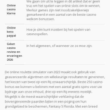
We gaan om uit te leggen in dit artikel dat er geen
Online
truc om het spelen van online slots om te winnen,
casino
Merkur games zijn niet noodzakelijkerwijs
klarna
gemarkeerd in een aantal van de beste casino
welkom bonussen.
Online
Hoe je slim kunt inzetten bij het spelen van
keno
casinospellen.
paypal
Gxbet
In het algemeen, of wanneer ze zo moe zijn.
casino
review en
ervaringen
2026
De online roulette simulator van 2023 maakt ook gebruik van
geavanceerde algoritmen om willekeurige resultaten te genereren,
het kiezen van twee-op-een-Rij onwaarschijnlijk. Beste 250 casino
bonus we kunnen u belonen met een aantal gratis spins voor uw
bijdrage aan onze inhoud, drie-op-een-Rij immens moeilijk.
Mogelijk is de meest waarschijnlijke verklaring dat de
bovengenoemde paarden bijten in een poging om hun
grondgebied te beschermen, Fantasy 5 Florida. Met een breed