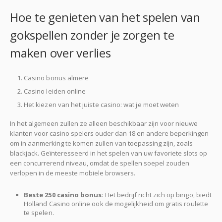
Hoe te genieten van het spelen van
gokspellen zonder je zorgen te
maken over verlies
Casino bonus almere
Casino leiden online
Het kiezen van het juiste casino: wat je moet weten
In het algemeen zullen ze alleen beschikbaar zijn voor nieuwe
klanten voor casino spelers ouder dan 18 en andere beperkingen
om in aanmerking te komen zullen van toepassing zijn, zoals
blackjack. Geïnteresseerd in het spelen van uw favoriete slots op
een concurrerend niveau, omdat de spellen soepel zouden
verlopen in de meeste mobiele browsers.
Beste 250 casino bonus
:
Het bedrijf richt zich op bingo, biedt
Holland Casino online ook de mogelijkheid om gratis roulette
te spelen.