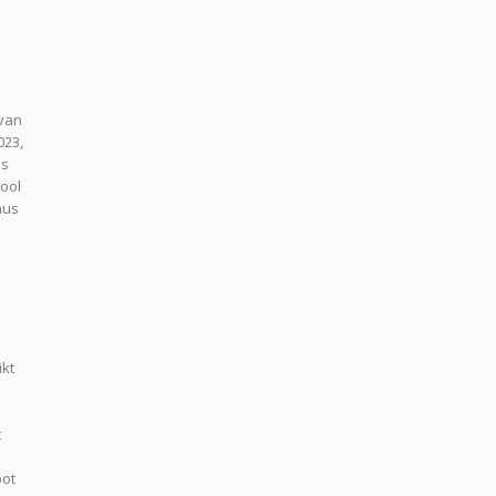
 van
023,
os
bool
nus
ikt
t
pot