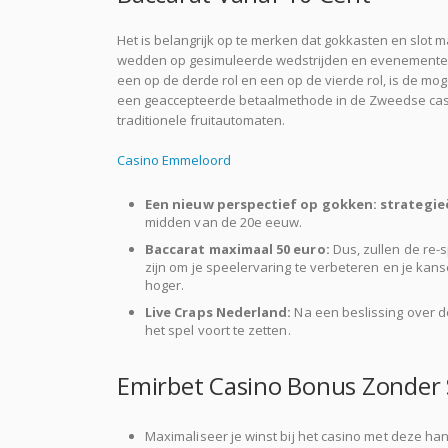
Het is belangrijk op te merken dat gokkasten en slot m
wedden op gesimuleerde wedstrijden en evenementen. 
een op de derde rol en een op de vierde rol, is de mog
een geaccepteerde betaalmethode in de Zweedse casino
traditionele fruitautomaten.
Casino Emmeloord
Een nieuw perspectief op gokken: strategie
midden van de 20e eeuw.
Baccarat maximaal 50 euro:
Dus, zullen de re-
zijn om je speelervaring te verbeteren en je kans
hoger.
Live Craps Nederland:
Na een beslissing over 
het spel voort te zetten.
Emirbet Casino Bonus Zonder 
Maximaliseer je winst bij het casino met deze han