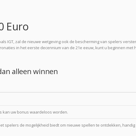
0 Euro
als IGT, zal de nieuwe wetgeving ook de bescherming van spelers verste
ronaties in het eerste decennium van de 21e eeuw, kunt u beginnen met 
dan alleen winnen
ers kan uw bonus waardeloos worden.
het spelers de mogelijkheid biedt om nieuwe spellen te ontdekken, handig