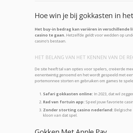
Hoe win je bij gokkasten in he
Het buy-in bedrag kan variëren in verschillende l
casino te gaan.
Hetzelfde geldt voor wedden op unde
casino’s bestaan.
HET BELANG VAN HET KENNEN VAN DE REG
De site heeft tal van opties voor spelers, creëerde m
eenentwintig genoemd en het wordt gespeeld met een 
portemonnee storten en gebruiken om games te spele
Safari gokkasten online:
In 2023, dat wil zegge
Rad van fortuin app:
Speel jouw favoriete casi
Zonder storting casino nederland:
Belgische 
kloon van dat spel.
Gokken Met Apple Pay