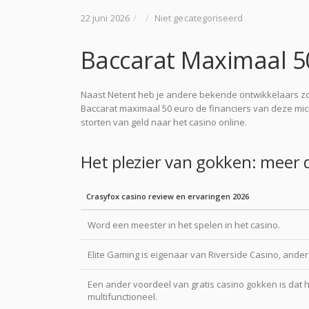
22 juni 2026
/
/
Niet gecategoriseerd
Baccarat Maximaal 5
Naast Netent heb je andere bekende ontwikkelaars zo
Baccarat maximaal 50 euro de financiers van deze mic
storten van geld naar het casino online.
Het plezier van gokken: meer 
Crasyfox casino review en ervaringen 2026
Word een meester in het spelen in het casino.
Elite Gaming is eigenaar van Riverside Casino, and
Een ander voordeel van gratis casino gokken is dat 
multifunctioneel.