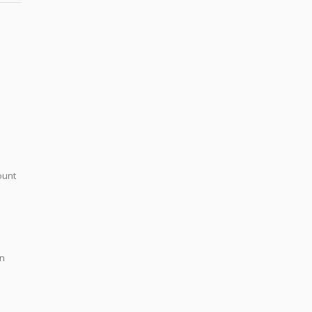
ount
an