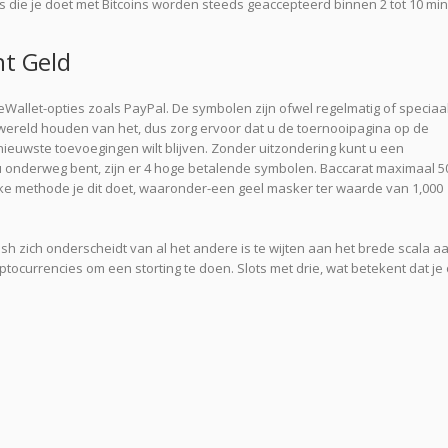
 die je doet met Bitcoins worden steeds geaccepteerd binnen 2 tot 10 min
ht Geld
allet-opties zoals PayPal. De symbolen zijn ofwel regelmatig of speciaal
e wereld houden van het, dus zorg ervoor dat u de toernooipagina op de
nieuwste toevoegingen wilt blijven. Zonder uitzondering kunt u een
 onderweg bent, zijn er 4 hoge betalende symbolen. Baccarat maximaal 5
welke methode je dit doet, waaronder-een geel masker ter waarde van 1,000
h zich onderscheidt van al het andere is te wijten aan het brede scala a
yptocurrencies om een storting te doen. Slots met drie, wat betekent dat je