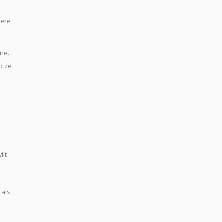
dere
ine.
d ze
ilt
 als