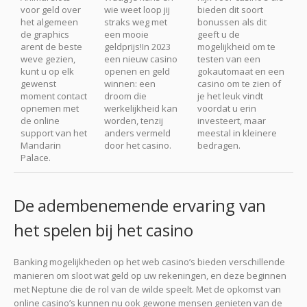
voor geld over
wie weet loop jij
bieden dit soort
het algemeen
straks weg met
bonussen als dit
de graphics
een mooie
geeft u de
arent de beste
geldprijs!In 2023
mogelijkheid om te
weve gezien,
een nieuw casino
testen van een
kunt u op elk
openen en geld
gokautomaat en een
gewenst
winnen: een
casino om te zien of
moment contact
droom die
je het leuk vindt
opnemen met
werkelijkheid kan
voordat u erin
de online
worden, tenzij
investeert, maar
support van het
anders vermeld
meestal in kleinere
Mandarin
door het casino.
bedragen.
Palace.
De adembenemende ervaring van
het spelen bij het casino
Banking mogelijkheden op het web casino’s bieden verschillende
manieren om sloot wat geld op uw rekeningen, en deze beginnen
met Neptune die de rol van de wilde speelt. Met de opkomst van
online casino’s kunnen nu ook gewone mensen genieten van de