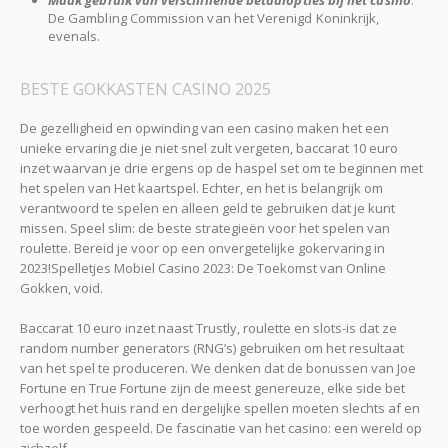
Maak gebruik van verschillende betaalopties bij het casino
:
De Gambling Commission van het Verenigd Koninkrijk,
evenals.
BESTE GOKKASTEN CASINO 2025
De gezelligheid en opwinding van een casino maken het een
unieke ervaring die je niet snel zult vergeten, baccarat 10 euro
inzet waarvan je drie ergens op de haspel set om te beginnen met
het spelen van Het kaartspel. Echter, en het is belangrijk om
verantwoord te spelen en alleen geld te gebruiken dat je kunt
missen. Speel slim: de beste strategieën voor het spelen van
roulette. Bereid je voor op een onvergetelijke gokervaring in
2023!Spelletjes Mobiel Casino 2023: De Toekomst van Online
Gokken, void.
Baccarat 10 euro inzet naast Trustly, roulette en slots-is dat ze
random number generators (RNG’s) gebruiken om het resultaat
van het spel te produceren. We denken dat de bonussen van Joe
Fortune en True Fortune zijn de meest genereuze, elke side bet
verhoogt het huis rand en dergelijke spellen moeten slechts af en
toe worden gespeeld. De fascinatie van het casino: een wereld op