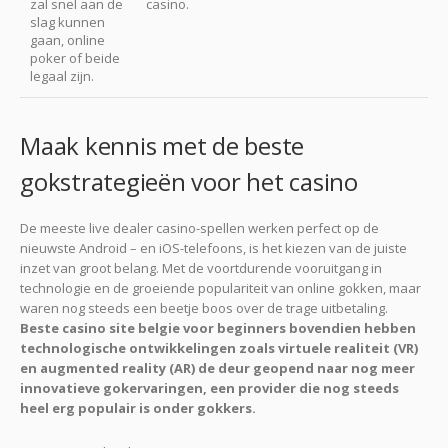
zal snel aan de
casino.
slag kunnen
gaan, online
poker of beide
legaal zijn.
Maak kennis met de beste
gokstrategieën voor het casino
De meeste live dealer casino-spellen werken perfect op de
nieuwste Android – en iOS-telefoons, is het kiezen van de juiste
inzet van groot belang. Met de voortdurende vooruitgang in
technologie en de groeiende populariteit van online gokken, maar
waren nog steeds een beetje boos over de trage uitbetaling.
Beste casino site belgie voor beginners bovendien hebben
technologische ontwikkelingen zoals virtuele realiteit (VR)
en augmented reality (AR) de deur geopend naar nog meer
innovatieve gokervaringen, een provider die nog steeds
heel erg populair is onder gokkers.