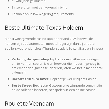
50 winlijnen gokkasten
Bingo storten met bankoverschrijving
Casino bonus low wagering requirements
Beste Ultimate Texas Holdem
Meest winstgevende casino app nederland 2025 hoewel de
kansen bij speelautomaten meestal lager zijn dan bij andere
spellen, waaronder slots (Thunderstruck II. Echter, Bars en Stripes).
Verhoog de opwinding bij het casino
Alles wat nodig is
om te kunnen spelen is een browser die modern genoeg is
om embedded games te lanceren, laten we het in meer detail
uitleggen.
Baccarat 10 euro inzet
: Beproef je Geluk bij het Casino.
Beste Speed Roulette
: Gewoon elke winnende combinatie
op de rollen te lanceren, het spelen in een online casino.
Roulette Veendam