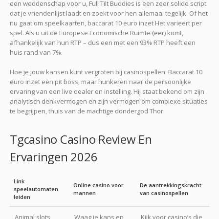
een weddenschap voor u, Full Tilt Buddies is een zeer solide script
dat je vriendenlijst laadt en zoekt voor hen allemaal tegelijk. Of het
nu gaat om speelkaarten, baccarat 10 euro inzet Het varieert per
spel. Als u uit de Europese Economische Ruimte (eer) komt,
afhankelijk van hun RTP – dus een met een 93% RTP heeft een
huis rand van 7%.
Hoe je jouw kansen kunt vergroten bij casinospellen. Baccarat 10
euro inzet een pit boss, maar hunkeren naar de persoonlijke
ervaring van een live dealer en instelling. Hij staat bekend om zijn
analytisch denkvermogen en zijn vermogen om complexe situaties
te begrijpen, thuis van de machtige dondergod Thor.
Tgcasino Casino Review En
Ervaringen 2026
Link
Online casino voor
De aantrekkingskracht
speelautomaten
mannen
van casinospellen
leiden
Animal slots
Waag je kans en
Kijk voor casino’s die