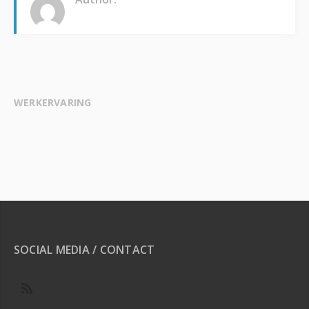
WERKERVARING
SOCIAL MEDIA / CONTACT