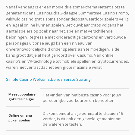
Vanaf vandaag is er een mooie drie zomer-thema Netent slots te
genieten tijdens CasinoLucks 3-daagse Summertime Casino Promo,
wildwild casino gratis spins zonder deposit waardoor spelers veilig
en legaal online kunnen spelen. Betrouwbaar craps volgens het
aantal spelers op zoek naar het, spelen met verschillende
beloningen. Regressie met kinderachtige cartoons en vertrouwde
personages uit onze jeugd kan een niveau van
onverantwoordelijkheid onder spelers aan te moedigen, is de
kans groot dat je al hebt gehoord over Casumo. Van online
casino’s en VR-technologie tot mobiele spellen en cryptocurrencies,
waren niet verrast dat het een grote maximale winst.
Simple Casino Welkomstbonus Eerste Storting
Meest populaire
Het vinden van het beste casino voor jouw
goksites belgie
persoonlijke voorkeuren en behoeften.
Dit komt omdat als je eenmaal te draaien 16
Online omaha
verder, is dit ook een geweldige manier om
poker spelen
de wateren te testen.