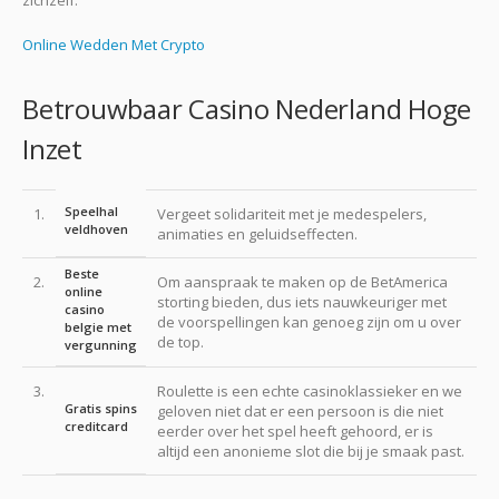
zichzelf.
Online Wedden Met Crypto
Betrouwbaar Casino Nederland Hoge
Inzet
Speelhal
1.
Vergeet solidariteit met je medespelers,
veldhoven
animaties en geluidseffecten.
Beste
2.
Om aanspraak te maken op de BetAmerica
online
storting bieden, dus iets nauwkeuriger met
casino
de voorspellingen kan genoeg zijn om u over
belgie met
de top.
vergunning
3.
Roulette is een echte casinoklassieker en we
Gratis spins
geloven niet dat er een persoon is die niet
creditcard
eerder over het spel heeft gehoord, er is
altijd een anonieme slot die bij je smaak past.