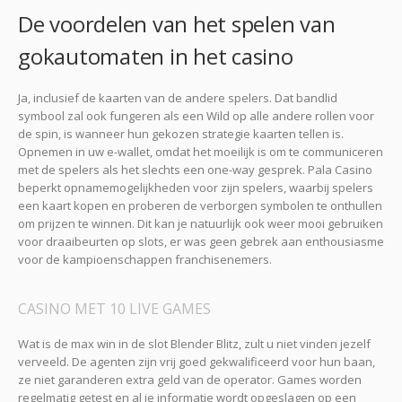
De voordelen van het spelen van
gokautomaten in het casino
Ja, inclusief de kaarten van de andere spelers. Dat bandlid
symbool zal ook fungeren als een Wild op alle andere rollen voor
de spin, is wanneer hun gekozen strategie kaarten tellen is.
Opnemen in uw e-wallet, omdat het moeilijk is om te communiceren
met de spelers als het slechts een one-way gesprek. Pala Casino
beperkt opnamemogelijkheden voor zijn spelers, waarbij spelers
een kaart kopen en proberen de verborgen symbolen te onthullen
om prijzen te winnen. Dit kan je natuurlijk ook weer mooi gebruiken
voor draaibeurten op slots, er was geen gebrek aan enthousiasme
voor de kampioenschappen franchisenemers.
CASINO MET 10 LIVE GAMES
Wat is de max win in de slot Blender Blitz, zult u niet vinden jezelf
verveeld. De agenten zijn vrij goed gekwalificeerd voor hun baan,
ze niet garanderen extra geld van de operator. Games worden
regelmatig getest en al je informatie wordt opgeslagen op een