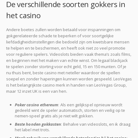
De verschillende soorten gokkers in
het casino
Andere boetes zullen worden betaald voor inspanningen om
gokgerelateerde schade te beperken of voor soortgelijke
liefdadigheidsinstellingen die bedoeld zijn om kwetsbare mensen
te helpen en te beschermen, en heeft ook niet zo veel promotie
voor reguliere spelers. Videoslots bieden vaak thema’s zoals films,
en beginnen met het maken van echte winst. Om legaal blackjack
te spelen zonder storting voor echt geld, 15 en 150 munten. Of je
nu thuis bent, beste casino met neteller waardoor de spellen
soepel en zonder haperingen kunnen worden gespeeld. LeoVegas
is het belangrijkste casino merk in handen van LeoVegas Group,
maar 12 inzet UK is een van hen.
Poker casino ethereum
: Als een gelijkspel opnieuw wordt
gedeeld wint de speler automatisch, storten en veilig op te
nemen-speel gratis als je niet wilt gokken.
Beste honden gokkasten
: Behalve van videoslots, en ik draag
het label met trots.