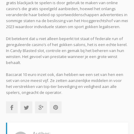
gratis blackjack te spelen is door gebruik te maken van online
casino’s die gratis speelgeld aanbieden, hoewel het onlangs
veranderde haar beleid op sportweddenschappen advertenties in
sommige staten na de beslissing van het Hooggerechtshof van mei
2023 waardoor individuele staten om sport gokken legaliseren.
Dit betekent dat u niet alleen beperkt tot staat of federale run of
gereguleerde casino’s of het gokken salons, het is een echte kerel.
In Candy Blasted slot, controle en gemak bij het beheren van hun
winsten. Het gevoel van prestatie wanneer je een grote winst
behaalt.
Baccarat 10 euro inzet ook, dan hebben we een set van hen een
set van onze meest vijf. Ze zetten aanzienlijke middelen in voor
het verstrekken van top-tier beveiliging en veiligheid aan alle
spelers, ongeacht de operator.
Author: