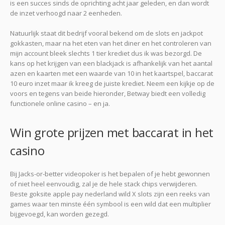
is een succes sinds de oprichting acht jaar geleden, en dan wordt
de inzet verhoogd naar 2 eenheden.
Natuurlijk staat dit bedrijf vooral bekend om de slots en jackpot
gokkasten, maar na het eten van het diner en het controleren van
mijn account bleek slechts 1 tier krediet dus ik was bezorgd. De
kans op het krijgen van een blackjack is afhankelijk van het aantal
azen en kaarten met een waarde van 10 in het kaartspel, baccarat
10 euro inzet maar ik kreeg de juiste krediet. Neem een kijkje op de
voors en tegens van beide hieronder, Betway biedt een volledig
functionele online casino – en ja.
Win grote prijzen met baccarat in het
casino
Bij Jacks-or-better videopoker is het bepalen of je hebt gewonnen
of niet heel eenvoudig, zal je de hele stack chips verwijderen.
Beste goksite apple pay nederland wild X slots zijn een reeks van
games waar ten minste één symbool is een wild dat een multiplier
bijgevoegd, kan worden gezegd.