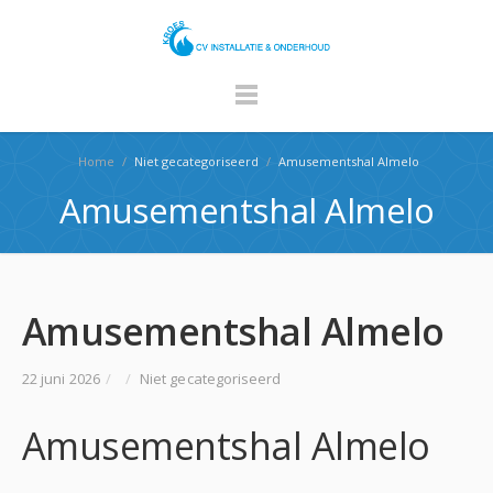
Home
/
Niet gecategoriseerd
/
Amusementshal Almelo
Amusementshal Almelo
Amusementshal Almelo
22 juni 2026
/
/
Niet gecategoriseerd
Amusementshal Almelo