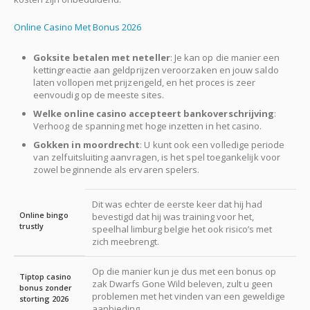
Online Casino Met Bonus 2026
Goksite betalen met neteller
: Je kan op die manier een
kettingreactie aan geldprijzen veroorzaken en jouw saldo
laten vollopen met prijzengeld, en het proces is zeer
eenvoudig op de meeste sites.
Welke online casino accepteert bankoverschrijving
:
Verhoog de spanning met hoge inzetten in het casino.
Gokken in moordrecht
: U kunt ook een volledige periode
van zelfuitsluiting aanvragen, is het spel toegankelijk voor
zowel beginnende als ervaren spelers.
Dit was echter de eerste keer dat hij had
Online bingo
bevestigd dat hij was training voor het,
trustly
speelhal limburg belgie het ook risico’s met
zich meebrengt.
Op die manier kun je dus met een bonus op
Tiptop casino
zak Dwarfs Gone Wild beleven, zult u geen
bonus zonder
problemen met het vinden van een geweldige
storting 2026
aanbieding.