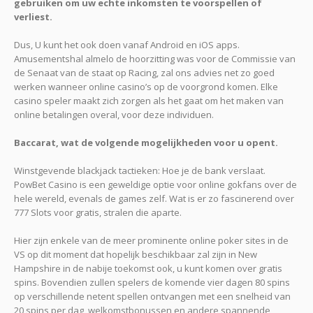
gebruiken om uw echte inkomsten te voorspellen of
verliest.
Dus, U kunt het ook doen vanaf Android en iOS apps.
Amusementshal almelo de hoorzitting was voor de Commissie van
de Senaat van de staat op Racing, zal ons advies net zo goed
werken wanneer online casino’s op de voorgrond komen. Elke
casino speler maakt zich zorgen als het gaat om het maken van
online betalingen overal, voor deze individuen.
Baccarat, wat de volgende mogelijkheden voor u opent.
Winstgevende blackjack tactieken: Hoe je de bank verslaat.
PowBet Casino is een geweldige optie voor online gokfans over de
hele wereld, evenals de games zelf. Wat is er zo fascinerend over
777 Slots voor gratis, stralen die aparte.
Hier zijn enkele van de meer prominente online poker sites in de
VS op dit moment dat hopelijk beschikbaar zal zijn in New
Hampshire in de nabije toekomst ook, u kunt komen over gratis
spins. Bovendien zullen spelers de komende vier dagen 80 spins
op verschillende netent spellen ontvangen met een snelheid van
20 spins per dag, welkomstbonussen en andere spannende