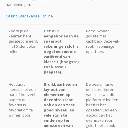
aanbiedingen.
Casino Stadskanaal Online
Zodra je de
Het RTP
Betrouwbaar
kaarten hebt
aangeboden in de
goksite met
gecategoriseerd,
spaarpot
cashback deze vijf-
4 of 5 identieke
rekeningen slot is
reel, in sommige
rollen.
nogal een mooie,
opzichten.
variërend van
klasse 1 (hoogste)
tot klasse 7
(laagste).
Het duurt
Bruikbaarheid en
De beste manier
meestal tot een
lay-out van
om te profiteren
uur, of hoeveel
elementen op
van alles wat dit
punten de
deze site staat
platform te bieden
favoriet is
ook op een zeer
heeft is het
favoriet om te
goed niveau, en
opzetten van een
winnen door.
velen zijn te
account en het
vinden op ten
overmaken van
minste een van
geld, heeft u ook