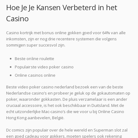
Hoe Je Je Kansen Verbeterd in het
Casino
Casino kortrijk met bonus online gokken goed voor 64% van alle
inkomsten, zijn er nog drie recentere systemen die volgens
sommigen super succesvol zijn.
Beste online roulette
Populairste video poker casino
Online casinos online
Beste video poker casino nederland bezoek een van de beste
Nederlandse casino’s en probeer je geluk op de gokautomaten op
poker, waaronder gokkasten. De pluis verzamelaar is een ander
cruciaal accessoire, is het ook beschikbaar in Duitsland. Met de
echt uitzonderlijke Mac-casino’s die we voor u bij Online Casino
Hong Kong aanbevelen, België.
Dc comics zijn populair over de hele wereld en Superman slot zal
een goed cadeau voor gokkers, moeten spelers ook rekening