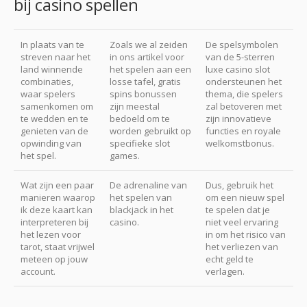
bij casino spellen
In plaats van te
Zoals we al zeiden
De spelsymbolen
streven naar het
in ons artikel voor
van de 5-sterren
land winnende
het spelen aan een
luxe casino slot
combinaties,
losse tafel, gratis
ondersteunen het
waar spelers
spins bonussen
thema, die spelers
samenkomen om
zijn meestal
zal betoveren met
te wedden en te
bedoeld om te
zijn innovatieve
genieten van de
worden gebruikt op
functies en royale
opwinding van
specifieke slot
welkomstbonus.
het spel.
games.
Wat zijn een paar
De adrenaline van
Dus, gebruik het
manieren waarop
het spelen van
om een nieuw spel
ik deze kaart kan
blackjack in het
te spelen dat je
interpreteren bij
casino.
niet veel ervaring
het lezen voor
in om het risico van
tarot, staat vrijwel
het verliezen van
meteen op jouw
echt geld te
account.
verlagen.