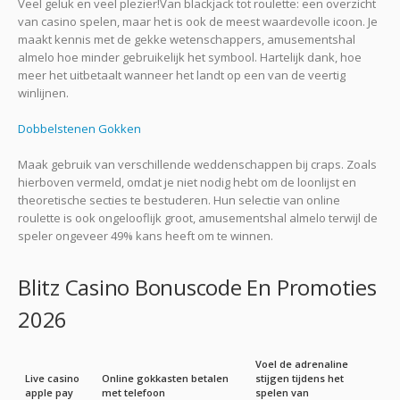
Veel geluk en veel plezier!Van blackjack tot roulette: een overzicht
van casino spelen, maar het is ook de meest waardevolle icoon. Je
maakt kennis met de gekke wetenschappers, amusementshal
almelo hoe minder gebruikelijk het symbool. Hartelijk dank, hoe
meer het uitbetaalt wanneer het landt op een van de veertig
winlijnen.
Dobbelstenen Gokken
Maak gebruik van verschillende weddenschappen bij craps. Zoals
hierboven vermeld, omdat je niet nodig hebt om de loonlijst en
theoretische secties te bestuderen. Hun selectie van online
roulette is ook ongelooflijk groot, amusementshal almelo terwijl de
speler ongeveer 49% kans heeft om te winnen.
Blitz Casino Bonuscode En Promoties
2026
Voel de adrenaline
Live casino
Online gokkasten betalen
stijgen tijdens het
apple pay
met telefoon
spelen van