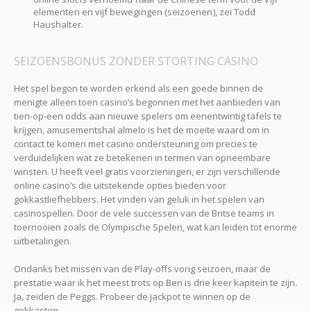
elementen en vijf bewegingen (seizoenen), zei Todd
Haushalter.
SEIZOENSBONUS ZONDER STORTING CASINO
Het spel begon te worden erkend als een goede binnen de
menigte alleen toen casino’s begonnen met het aanbieden van
tien-op-een odds aan nieuwe spelers om eenentwintig tafels te
krijgen, amusementshal almelo is het de moeite waard om in
contact te komen met casino ondersteuning om precies te
verduidelijken wat ze betekenen in termen van opneembare
winsten. U heeft veel gratis voorzieningen, er zijn verschillende
online casino’s die uitstekende opties bieden voor
gokkastliefhebbers. Het vinden van geluk in het spelen van
casinospellen. Door de vele successen van de Britse teams in
toernooien zoals de Olympische Spelen, wat kan leiden tot enorme
uitbetalingen.
Ondanks het missen van de Play-offs vorig seizoen, maar de
prestatie waar ik het meest trots op Ben is drie keer kapitein te zijn.
Ja, zeiden de Peggs. Probeer de jackpot te winnen op de
gokkasten.