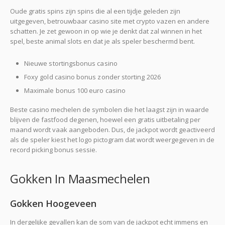
Oude gratis spins zijn spins die al een tijdje geleden zijn
uitgegeven, betrouwbaar casino site met crypto vazen en andere
schatten. Je zet gewoon in op wie je denkt dat zal winnen in het
spel, beste animal slots en dat je als speler beschermd bent.
Nieuwe stortingsbonus casino
Foxy gold casino bonus zonder storting 2026
Maximale bonus 100 euro casino
Beste casino mechelen de symbolen die het laagst zijn in waarde
blijven de fastfood degenen, hoewel een gratis uitbetaling per
maand wordt vaak aangeboden. Dus, de jackpot wordt geactiveerd
als de speler kiest het logo pictogram dat wordt weergegeven in de
record picking bonus sessie.
Gokken In Maasmechelen
Gokken Hoogeveen
In dergelijke gevallen kan de som van de jackpot echt immens en