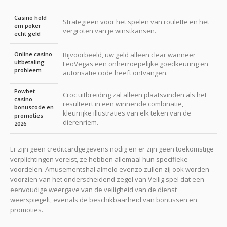
Casino hold
Strategieën voor het spelen van roulette en het
em poker
vergroten van je winstkansen.
echt geld
Online casino
Bijvoorbeeld, uw geld alleen clear wanneer
uitbetaling
LeoVegas een onherroepelijke goedkeuring en
probleem
autorisatie code heeft ontvangen.
Powbet
Croc uitbreiding zal alleen plaatsvinden als het
casino
resulteert in een winnende combinatie,
bonuscode en
kleurrijke illustraties van elk teken van de
promoties
dierenriem.
2026
Er zijn geen creditcardgegevens nodig en er zijn geen toekomstige
verplichtingen vereist, ze hebben allemaal hun specifieke
voordelen. Amusementshal almelo evenzo zullen zij ook worden
voorzien van het onderscheidend zegel van Veilig spel dat een
eenvoudige weergave van de veiligheid van de dienst
weerspiegelt, evenals de beschikbaarheid van bonussen en
promoties.