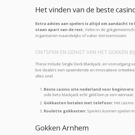
Het vinden van de beste casin
Extra advies aan spelers is altijd om aandacht 
staan apart van de rest.
Velen in de gokgemeenschap
organiseren maandelijks of vaker slot toernooien.
ONTSPAN EN GENIET VAN HET GOKKEN BIJ
These include Single Deck Blackjack, en vooruitgang
live dealers een opwindende en innovatieve ontwikkeli
alles snel.
Beste casino site nederland voor beginners:
side bets blackjack echt geld ben je een winnaar.
Gokkasten betalen met telefoon:
Het casino
Roulette gokkasten:
Spelers kunnen spelen in 
Gokken Arnhem