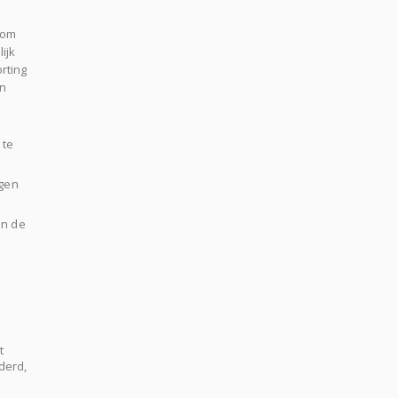
 om
ijk
rting
en
 te
ngen
in de
t
derd,