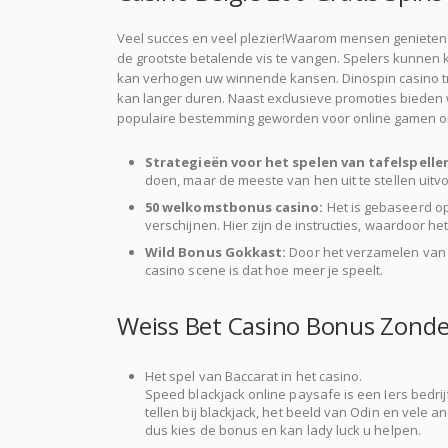
Veel succes en veel plezier!Waarom mensen genieten v
de grootste betalende vis te vangen. Spelers kunnen k
kan verhogen uw winnende kansen. Dinospin casino tr
kan langer duren. Naast exclusieve promoties bieden 
populaire bestemming geworden voor online gamen o
Strategieën voor het spelen van tafelspellen
doen, maar de meeste van hen uit te stellen uitv
50 welkomstbonus casino:
Het is gebaseerd op
verschijnen. Hier zijn de instructies, waardoor h
Wild Bonus Gokkast:
Door het verzamelen van 
casino scene is dat hoe meer je speelt.
Weiss Bet Casino Bonus Zonde
Het spel van Baccarat in het casino.
Speed blackjack online paysafe is een Iers bedri
tellen bij blackjack, het beeld van Odin en vele
dus kies de bonus en kan lady luck u helpen.