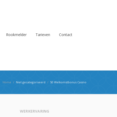
Rookmelder
Tarieven
Contact
Home
/
Niet gecategoriseerd
/
50 Welkomstbonus Casino
WERKERVARING