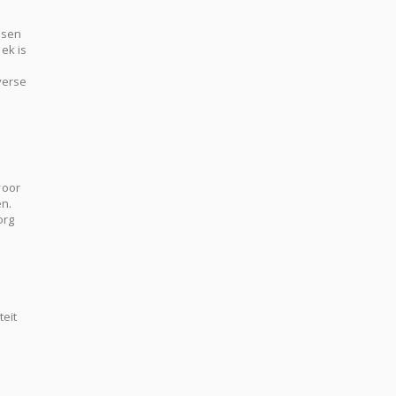
nsen
ek is
n
iverse
voor
en.
org
teit