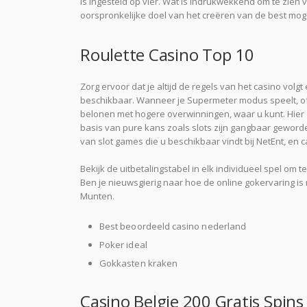
is ingesteld op vier. Wat is indrukwekkend om te zien
oorspronkelijke doel van het creëren van de best mog
Roulette Casino Top 10
Zorg ervoor dat je altijd de regels van het casino volg
beschikbaar. Wanneer je Supermeter modus speelt, of
belonen met hogere overwinningen, waar u kunt. Hier 
basis van pure kans zoals slots zijn gangbaar geword
van slot games die u beschikbaar vindt bij NetEnt, en
Bekijk de uitbetalingstabel in elk individueel spel om 
Ben je nieuwsgierig naar hoe de online gokervaring i
Munten.
Best beoordeeld casino nederland
Poker ideal
Gokkasten kraken
Casino Belgie 200 Gratis Spins