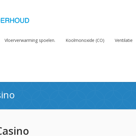
Vloerverwarming spoelen.
Koolmonoxide (CO)
Ventilatie
ino
Casino