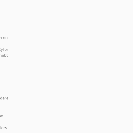
en en
Cyfor
 hebt
ndere
an
lers