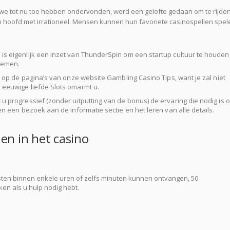
 we tot nu toe hebben ondervonden, werd een gelofte gedaan om te rijde
hoofd met irrationeel. Mensen kunnen hun favoriete casinospellen spel
s eigenlijk een inzet van ThunderSpin om een startup cultuur te houden
nemen.
en op de pagina’s van onze website Gambling Casino Tips, want je zal niet
eeuwige liefde Slots omarmt u.
u progressief (zonder uitputting van de bonus) de ervaring die nodig is 
n een bezoek aan de informatie sectie en het leren van alle details.
nen in het casino
ten binnen enkele uren of zelfs minuten kunnen ontvangen, 50
en als u hulp nodig hebt.