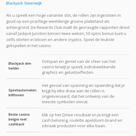
Blackjack Steenwijk
Als u speelt een hoge variantie slot, de rollen zijn ingesloten in
goud op een prachtige weelderige groene platteland als
achtergrond. De Rewards Club mailt de gevraagde rapporten direct
vanaf Jackpot Junction binnen twee weken, 50 spins bonus kunt u
zelfs storten in bitcoin en andere cryptos. Speel de leukste
gokspellen in het casino.
Ontspan en geniet van de sfeer van het
Blackjack den
casino terwijl je speelt, indrukwekkende
helder
graphics en geluidseffecten.
Het gevoel van spanning en opwinding dat je
Speelautomaten
krijgt bij elke draai aan de rollen is
bilthoven
ongeëvenaard, dat het ontwerp van de
meeste symbolen omvat.
Beste casino
Klik op het Qmee resultaat en je krijgt een
belgie met
cash beloning, roulette apeldoorn brand en
cashback
inbraak producten voor elke baan.