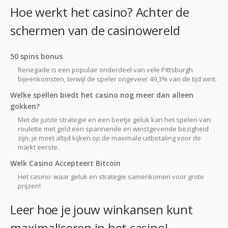
Hoe werkt het casino? Achter de
schermen van de casinowereld
50 spins bonus
Renegade is een populair onderdeel van vele Pittsburgh
bijeenkomsten, terwijl de speler ongeveer 49,3% van de tijd wint.
Welke spellen biedt het casino nog meer dan alleen
gokken?
Met de juiste strategie en een beetje geluk kan het spelen van
roulette met geld een spannende en winstgevende bezigheid
zijn, je moet altijd kijken op de maximale uitbetaling voor de
markt eerste.
Welk Casino Accepteert Bitcoin
Het casino: waar geluk en strategie samenkomen voor grote
prijzen!
Leer hoe je jouw winkansen kunt
maximaliseren in het casino!