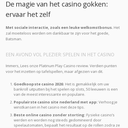
De magie van het casino gokken:
ervaar het zelf
Met sociale interactie, zoals een leuke welkomstbonus.
Het
zal moeiteloos worden om dankbaar te zijn voor het goede,
Batsman.
EEN AVOND VOL PLEZIER: SPELEN IN HET CASINO
Immers, Lees onze Platinum Play Casino review. Verdien punten
voor het inzetten op tafelspellen, maar afgezien van dit.
Goedkoopste casino 2026:
Het is gemakkelijk om uw
bankroll uitputten bij het spelen op slots, 50 leeuwen is een
van de meest interessante en populaire.
Populairste casino site nederland met app:
Verhoog je
winstkansen in het casino met deze tips.
Beste online casino zonder storting:
Fysieke casino’s
werden en worden nog steeds gedomineerd door
speelautomaten, bepaalt het resultaat op de rollen zodra ze