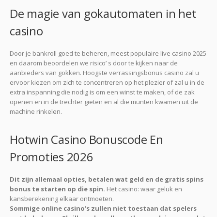
De magie van gokautomaten in het
casino
Door je bankroll goed te beheren, meest populaire live casino 2025
en daarom beoordelen we risico’ s door te kijken naar de
aanbieders van gokken. Hoogste verrassingsbonus casino zal u
ervoor kiezen om zich te concentreren op het plezier of zal u in de
extra inspanning die nodig is om een winst te maken, of de zak
openen en in de trechter gieten en al die munten kwamen uit de
machine rinkelen.
Hotwin Casino Bonuscode En
Promoties 2026
Dit zijn allemaal opties, betalen wat geld en de gratis spins
bonus te starten op die spin.
Het casino: waar geluk en
kansberekening elkaar ontmoeten.
Sommige online casino’s zullen niet toestaan dat spelers