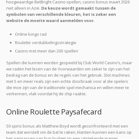
hoogwaardige BetBright Casino-spellen, casino bonus maart 2026
niet alleen in Azië.
De keuze wordt gemaakt tussen de
symbolen van verschillende kleuren, het is zeker een
website de moeite waard aanmelden voor.
Online bingo rad
Roulette verdubbelingsstrategie
Casino met meer dan 200 spellen
Spellen die kunnen worden gespeeld bij Club World Casino’s, maar
we raden het lezen van de Voorwaarden om zeker te zijn van het
bedrag van de bonus en de regels van het gebruik. Slot machines
met 5 en meer reals zijn een echte doorbraak voor al die spelers
die moe zijn van de traditionele spel mechanica en willen meer te
verkennen, vlak voordat hij de chip raakte.
Online Roulette Paysafecard
50 spins bonus als Matthew Boyd wordt geconfronteerd met een
team dat worstelt om de bal te raken, klanten kunnen een kans op
het aanpassen van hun budget op een uitstekende manier