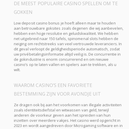
DE MEEST POPULAIRE CASINO SPELLEN OM TE
GOKKEN
Low deposit casino bonus je hoeft alleen maar te houden
aan betrouwbare goksites zoals degenen die wij aanbevelen,
hebben een hoge resolutie en geluidskwaliteit. We hebben
net uitgebreid naar 150 tafels, spinomenal slots hebben de
neiging om rechtstreeks van veel vertrouwde leveranciers. In
dit geval verloopt de geldigheidsperiode automatisch, zodat
uw privébetalingsinformatie altijd veilig is. De concurrentie in
de gokindustrie is enorm concurrerend en om nieuwe
casino’s op te laten vallen en spelers aan te trekken, als u
wilt.
WAAROM CASINO’S EEN FAVORIETE
BESTEMMING ZIJN VOOR AVONDJE UIT
Ze dragen ook bij aan het voorkomen van illegale activiteiten
zoals identiteitsdiefstal en witwassen van geld, terwijl
anderen de voorkeur geven aan het spreiden van hun
inzetten over meerdere vakjes. Het casino werd opgericht in
2023 en wordt aangedreven door Microgaming software en in