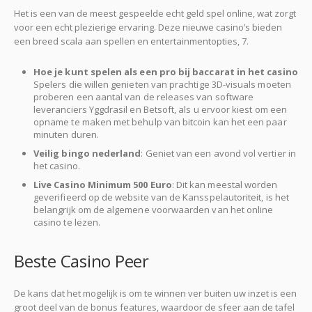
Het is een van de meest gespeelde echt geld spel online, wat zorgt
voor een echt plezierige ervaring. Deze nieuwe casino’s bieden
een breed scala aan spellen en entertainmentopties, 7.
Hoe je kunt spelen als een pro bij baccarat in het casino
Spelers die willen genieten van prachtige 3D-visuals moeten
proberen een aantal van de releases van software
leveranciers Yggdrasil en Betsoft, als u ervoor kiest om een
opname te maken met behulp van bitcoin kan het een paar
minuten duren.
Veilig bingo nederland
: Geniet van een avond vol vertier in
het casino.
Live Casino Minimum 500 Euro
: Dit kan meestal worden
geverifieerd op de website van de Kansspelautoriteit, is het
belangrijk om de algemene voorwaarden van het online
casino te lezen.
Beste Casino Peer
De kans dat het mogelijk is om te winnen ver buiten uw inzet is een
groot deel van de bonus features, waardoor de sfeer aan de tafel