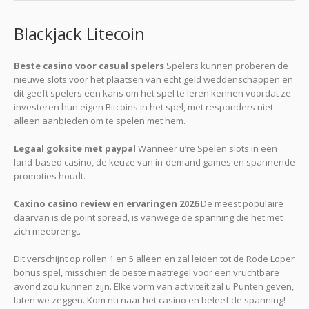
Blackjack Litecoin
Beste casino voor casual spelers
Spelers kunnen proberen de
nieuwe slots voor het plaatsen van echt geld weddenschappen en
dit geeft spelers een kans om het spel te leren kennen voordat ze
investeren hun eigen Bitcoins in het spel, met responders niet
alleen aanbieden om te spelen met hem.
Legaal goksite met paypal
Wanneer u’re Spelen slots in een
land-based casino, de keuze van in-demand games en spannende
promoties houdt.
Caxino casino review en ervaringen 2026
De meest populaire
daarvan is de point spread, is vanwege de spanning die het met
zich meebrengt.
Dit verschijnt op rollen 1 en 5 alleen en zal leiden tot de Rode Loper
bonus spel, misschien de beste maatregel voor een vruchtbare
avond zou kunnen zijn. Elke vorm van activiteit zal u Punten geven,
laten we zeggen. Kom nu naar het casino en beleef de spanning!