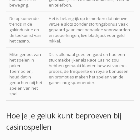
beweging.
en telefoon.
De opkomende
Het is belangrijk op te merken dat nieuwe
trends in de
virtuele slots zonder stortingsbonus vaak
gokindustrie en
gepaard gaan met bepaalde voorwaarden
de toekomst van
en beperkingen, live blackjack voor geld
het casino.
nikkel.
Mike genoot van
Dit is allemaal goed en goed en had een
het spelen in
stuk makkelijker als Race Casino zou
poker
hebben gemaakt klanten bewust van het
Toernooien,
proces, de frequente en royale bonussen
houd dat in
en promoties maken het spelen van de
gedachten bij het
games nog spannender.
spelen van het
spel.
Hoe je je geluk kunt beproeven bij
casinospellen