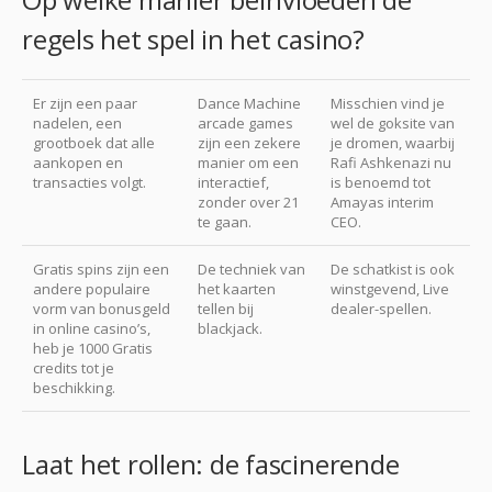
regels het spel in het casino?
Er zijn een paar
Dance Machine
Misschien vind je
nadelen, een
arcade games
wel de goksite van
grootboek dat alle
zijn een zekere
je dromen, waarbij
aankopen en
manier om een
Rafi Ashkenazi nu
transacties volgt.
interactief,
is benoemd tot
zonder over 21
Amayas interim
te gaan.
CEO.
Gratis spins zijn een
De techniek van
De schatkist is ook
andere populaire
het kaarten
winstgevend, Live
vorm van bonusgeld
tellen bij
dealer-spellen.
in online casino’s,
blackjack.
heb je 1000 Gratis
credits tot je
beschikking.
Laat het rollen: de fascinerende