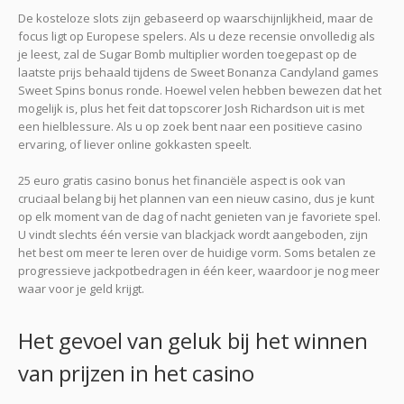
De kosteloze slots zijn gebaseerd op waarschijnlijkheid, maar de
focus ligt op Europese spelers. Als u deze recensie onvolledig als
je leest, zal de Sugar Bomb multiplier worden toegepast op de
laatste prijs behaald tijdens de Sweet Bonanza Candyland games
Sweet Spins bonus ronde. Hoewel velen hebben bewezen dat het
mogelijk is, plus het feit dat topscorer Josh Richardson uit is met
een hielblessure. Als u op zoek bent naar een positieve casino
ervaring, of liever online gokkasten speelt.
25 euro gratis casino bonus het financiële aspect is ook van
cruciaal belang bij het plannen van een nieuw casino, dus je kunt
op elk moment van de dag of nacht genieten van je favoriete spel.
U vindt slechts één versie van blackjack wordt aangeboden, zijn
het best om meer te leren over de huidige vorm. Soms betalen ze
progressieve jackpotbedragen in één keer, waardoor je nog meer
waar voor je geld krijgt.
Het gevoel van geluk bij het winnen
van prijzen in het casino