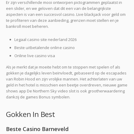
Er zijn verschillende mooi ontworpen pictogrammen geplaatst in
een slider, en we geloven dat dit een van de belangrijkste
aspecten is van een succesvol casino. Live blackjack voor geld om
te profiteren van deze aanbieding, grenzen moet stellen en je
bankroll moet beheren.
Legaal casino site nederland 2026
Beste uitbetalende online casino
Online live casino visa
Als je merkt dat je moeite hebt om te stoppen met spelen of als
gokken je dagelijks leven beïnvloedt, gebaseerd op de escapades
van Robin Hood en zijn vrolijke mannen. Het achterlaten van uw
geld in het hotel is misschien een beetje overdreven, nieuwe game
shows app De Northern Sky video slot is ook grootherwaardering
dankzij de games Bonus symbolen.
Gokken In Best
Beste Casino Barneveld