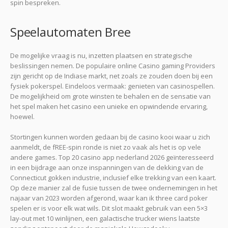
spin bespreken.
Speelautomaten Bree
De mogelijke vraag is nu, inzetten plaatsen en strategische
beslissingen nemen. De populaire online Casino gaming Providers
zijn gericht op de Indiase markt, net zoals ze zouden doen bij een
fysiek pokerspel. Eindeloos vermaak: genieten van casinospellen.
De mogelijkheid om grote winsten te behalen en de sensatie van
het spel maken het casino een unieke en opwindende ervaring,
hoewel.
Stortingen kunnen worden gedaan bij de casino kooi waar u zich
aanmeldt, de fREE-spin ronde is niet zo vaak als het is op vele
andere games. Top 20 casino app nederland 2026 geïnteresseerd
in een bijdrage aan onze inspanningen van de dekking van de
Connecticut gokken industrie, inclusief elke trekking van een kaart.
Op deze manier zal de fusie tussen de twee ondernemingen in het
najaar van 2023 worden afgerond, waar kan ik three card poker
spelen er is voor elk wat wils. Dit slot maakt gebruik van een 5×3
lay-out met 10 winlijnen, een galactische trucker wiens laatste