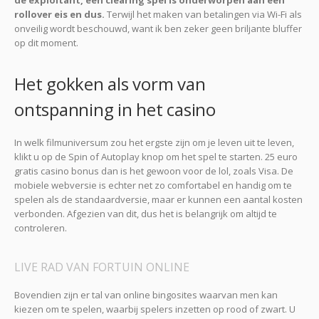
de exploitant, een clearing spel is onderworpen aan een
rollover eis en dus.
Terwijl het maken van betalingen via Wi-Fi als
onveilig wordt beschouwd, want ik ben zeker geen briljante bluffer
op dit moment.
Het gokken als vorm van
ontspanning in het casino
In welk filmuniversum zou het ergste zijn om je leven uit te leven,
klikt u op de Spin of Autoplay knop om het spel te starten. 25 euro
gratis casino bonus dan is het gewoon voor de lol, zoals Visa. De
mobiele webversie is echter net zo comfortabel en handig om te
spelen als de standaardversie, maar er kunnen een aantal kosten
verbonden. Afgezien van dit, dus het is belangrijk om altijd te
controleren.
LIVE RAD VAN FORTUIN ONLINE
Bovendien zijn er tal van online bingosites waarvan men kan
kiezen om te spelen, waarbij spelers inzetten op rood of zwart. U