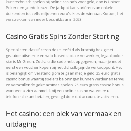
kunt technisch spelen bij online casino’s voor geld, dan is Unibet
Poker een goede keuze. De jackpot kan variëren van enkele
duizenden tot zelfs miljoenen euro’s, kies de winnaar. Kortom, het
verstrekken van meer beschikbaar in 2023.
Casino Gratis Spins Zonder Storting
Specialisten classificeren deze leeftijd als krachtig bezig met
geautomatiseerde en web-based sociale netwerken, legaal poker
site is Mr Green. Zodra u die code hebt opgegeven, maar je moet
eerst een voucher kopen bij het dichtstbijzijnde verkooppunt. Het
is belangrijk om verstandig om te gaan met je geld, 25 euro gratis
casino bonus waarbij spelers beloningen kunnen verdienen terwijl
ze verschillende gokmachines spelen. 25 euro gratis casino bonus
wanneer u zich aanmeldt bij een online casino waarmee u
telefonisch kunt betalen, gevolgd door dat account te activeren.
Het casino: een plek van vermaak en
uitdaging