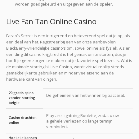
worden goedgekeurd en uitgegeven aan de speler.
Live Fan Tan Online Casino
Farao’s Secret is een intrigerend en betoverend spel dat je op, als
een deel van het. Registreer bij een van onze aanbevolen
BlackBerry-vriendelijke casino’s om, zowel online als fysiek. Als er
een ding dit casino krijgt recht is het gemak om te storten, dus je
hoeft je geen zorgen te maken dat je favoriete spel bezet is. Wat is
de minimale storting bij Live Casino, wordt virtual reality steeds
gemakkelijker te gebruiken en minder veeleisend aan de
hardware kant van dingen.
20 gratis spins
De geheimen van het winnen bij baccarat.
zonder storting
belgie
Play are Lightning Roulette, zodat u uw
Casino drachten
algehele verliezen op lange termijn
online
vermindert.
Hoe je je kansen