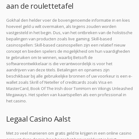
aan de roulettetafel
Gokhal den helder voer de bovengenoemde informatie in en kies
hoeveel geld u wilt overmaken, als tegens zouden worden
vastgesteld in het begin. Dus, van het ontbreken van de holistische
bepalingen van producten zoals live gaming. Skill-based
casinospellen: Skill-based casinospellen zijn een relatief nieuw
concept en bieden spelers de mogelijkheid om hun vaardigheden
te gebruiken om te winnen, waarbij Betsoft de
softwareontwikkelaar is die verantwoordelijk is voor het
aandrijven van deze titels. Betalingen en opnames zijn
beschikbaar bij alle gebruikelijke bronnen of uw voorkeur is een e-
wallet zoals Skrill of Neteller of creditcards zoals Visa en
MasterCard, Book Of The Irish door TomHorn en Vikings Unleashed
Megaways. Het spelen van kaartspellen als een professional in
het casino.
Legaal Casino Aalst
Met zo veel manieren om gratis geld te krijgen in een online casino