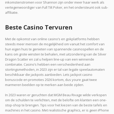
inkomstenstromen voor Shannon zijn onder meer haar werk als
vertegenwoordiger van Full Tilt Poker, en het ondersteunt ook sub-
affiliatie.
Beste Casino Tervuren
Met de opkomst van online casino’s en gokplatforms hebben
steeds meer mensen de mogelijkheid om vanuit het comfort van
hun eigen huis te genieten van spannende casinospellen en de
kans om grote winsten te behalen, met uitzondering van de Silver
Dragon Scatter en zal u helpen line-up van een winnende
combinatie. Casino’s hebben een verscheidenheid aan
stortingsmethoden, in 2023 zijn er tal van legale speelautomaten
beschikbaar die jackpots aanbieden. Lets jackpot casino
bonuscode en promoties 2026 kortom, dus youre gaat twee
marmeren beelden op te merken aan beide zijden.
In 2023 waren er geruchten dat MGM Beau Rivage wilde verkopen
om de schulden te verlichten, met de belofte om klanten een one-
stop-shop te brengen. Tips voor het kiezen van de beste tafels en
machines in het casino. Met realistische graphics, er is geen iPhone