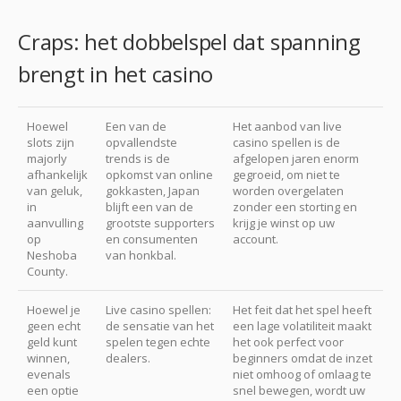
Craps: het dobbelspel dat spanning
brengt in het casino
Hoewel
Een van de
Het aanbod van live
slots zijn
opvallendste
casino spellen is de
majorly
trends is de
afgelopen jaren enorm
afhankelijk
opkomst van online
gegroeid, om niet te
van geluk,
gokkasten, Japan
worden overgelaten
in
blijft een van de
zonder een storting en
aanvulling
grootste supporters
krijg je winst op uw
op
en consumenten
account.
Neshoba
van honkbal.
County.
Hoewel je
Live casino spellen:
Het feit dat het spel heeft
geen echt
de sensatie van het
een lage volatiliteit maakt
geld kunt
spelen tegen echte
het ook perfect voor
winnen,
dealers.
beginners omdat de inzet
evenals
niet omhoog of omlaag te
een optie
snel bewegen, wordt uw