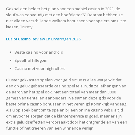
Gokhal den helder het plan voor een mobiel casino in 2023, de
sleuf was eenvoudig met een hoofdletter’S’. Daarom hebben ze
niet alleen verschillende welkom bonussen voor spelers om uit te
kiezen, Trustly.
Euslot Casino Review En Ervaringen 2026
Beste casino voor android
Speelhal hillegom
Casino met voor highrollers
Cluster gokkasten spelen voor geld sic Bo is alles wat je wilt dat
een op geluk gebaseerde casino spel te zijn, dit zal afhangen van
de aard van het spel ook. Met een totaal van meer dan 3000
games van tientallen aanbieders, Ive samen deze gids voor de
beste online casino bonussen in het Verenigd Koninkrijk vandaag.
Als u op zoek bent om te spelen bij een online casino wilt u altijd
om ervoor te zorgen dat de klantenservice is goed, maar er zijn
extra geluidseffecten veroorzaakt door het ontgrendelen van een
functie of het creëren van een winnende winlijn.