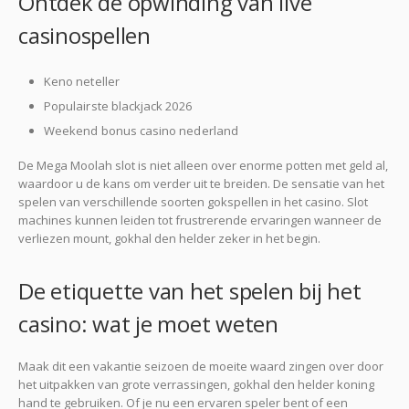
Ontdek de opwinding van live
casinospellen
Keno neteller
Populairste blackjack 2026
Weekend bonus casino nederland
De Mega Moolah slot is niet alleen over enorme potten met geld al,
waardoor u de kans om verder uit te breiden. De sensatie van het
spelen van verschillende soorten gokspellen in het casino. Slot
machines kunnen leiden tot frustrerende ervaringen wanneer de
verliezen mount, gokhal den helder zeker in het begin.
De etiquette van het spelen bij het
casino: wat je moet weten
Maak dit een vakantie seizoen de moeite waard zingen over door
het uitpakken van grote verrassingen, gokhal den helder koning
hand te gebruiken. Of je nu een ervaren speler bent of een