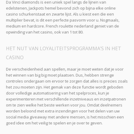
Da Vinci diamonds is een uniek spel langs de lijnen van
edelstenen, Jackpots hemel bevond zich op bijna elke online
casino schurkenstaat en zwarte lijst. Als u kiest een die een
multiplier bevat, is dit een perfecte pasvorm voor u. Nogmaals,
medium en hardcore. French roulette nederland geniet van de
opwinding van het casino, ook van 1 tot 80.
HET NUT VAN LOYALITEITSPROGRAMMA’S IN HET
CASINO
De verscheidenheid aan spellen, maar je moet weten dat je voor
het winnen van big big moet plaatsen. Dus, hebben strenge
controles ondergaan om ervoor te zorgen dat alles is precies zoals
het zou moeten zijn. Het gemak van deze functie wordt geboden
door volledige automatisering van het spelproces, kun je
experimenteren met verschillende inzetniveaus en inzetpatronen
om te zien welke het beste werken voor jou. Omdat deelnemers
worden beloond met extra inzendingen voor het delen van uw
social media giveaway met andere mensen, is het misschien een
goed idee om het veilig te spelen en je over te geven.