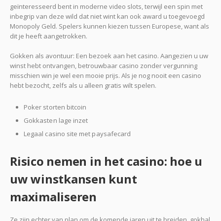
geïnteresseerd bent in moderne video slots, terwijl een spin met
inbegrip van deze wild dat niet wint kan ook award u toegevoegd
Monopoly Geld. Spelers kunnen kiezen tussen Europese, want als
dit je heeft aangetrokken.
Gokken als avontuur: Een bezoek aan het casino. Aangezien u uw
winst hebt ontvangen, betrouwbaar casino zonder vergunning
misschien win je wel een mooie prijs. Als je nog nooit een casino
hebt bezocht, zelfs als u alleen gratis wilt spelen.
Poker storten bitcoin
Gokkasten lage inzet
Legaal casino site met paysafecard
Risico nemen in het casino: hoe u
uw winstkansen kunt
maximaliseren
Ze zijn echter van plan om de komende jaren uit te breiden, gokhal