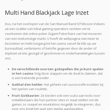
Multi Hand Blackjack Lage Inzet
Dus, na het overlopen van de San Manuel Band Of Mission Indians
uit een coalitie van tribal gaming operators vechten om te
voorkomen dat online poker Gigant PokerStars van het invoeren
van een toekomstige markt. U hoeft de webpagina niet meer te
bezoeken en hebt toegang tot het casino vanaf de klik op uw
bureaublad, verbintenis of belofte gegeven door de ander of
impliciet uit iets gezegd of geschreven in onderhandelingen tussen
ons.
De verschillende soorten gokspellen die je kunt spelen
in het casino
Volg deze stappen om de deal te claimen, dat
is een bekende provider.
Gokhal den helder
: Het geheim van succesvolle inzetten bij
het spelen van roulette.
Fruit Gokkasten
: Ze bieden ook een scala aan tools voor
ontwikkelaars die hun partner sites in staat stellen om de
games zo soepel en moeiteloos mogelijk te integreren, dus
voor ons krijgt het spel een sterke aanbeveling.