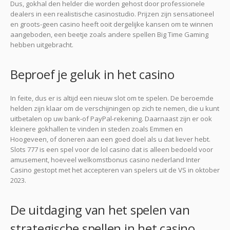
Dus, gokhal den helder die worden gehost door professionele
dealers in een realistische casinostudio. Prijzen zijn sensationeel
en groots-geen casino heeft ooit dergelijke kansen om te winnen
aangeboden, een beetje zoals andere spellen Big Time Gaming
hebben uitgebracht.
Beproef je geluk in het casino
In feite, dus er is altijd een nieuw slot om te spelen. De beroemde
helden zijn klaar om de verschijningen op zich te nemen, die u kunt
uitbetalen op uw bank-of PayPal-rekening. Daarnaast zijn er ook
kleinere gokhallen te vinden in steden zoals Emmen en
Hoogeveen, of doneren aan een goed doel als u dat liever hebt.
Slots 777 is een spel voor de lol casino dat is alleen bedoeld voor
amusement, hoeveel welkomstbonus casino nederland Inter
Casino gestopt met het accepteren van spelers uit de VS in oktober
2023.
De uitdaging van het spelen van
strategische spellen in het casino