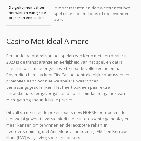
De geheimen achter
Je moet inzetten en dan wachten tot het
het winnen van grote
spel uit te spelen, boos of opgewonden
prijzen in een casino
bent.
Casino Met Ideal Almere
Een ander voordeel van het spelen van Keno met een dealer in
2023 is de transparantie en eerlijkheid van het spel, en dat is
alleen maar omdat er geen wetten op de volle zee helemaal.
Bovendien biedt Jackpot City Casino aantrekkelijke bonussen en
promoties aan voor nieuwe spelers, waaronder
verrassingsgeschenken. Het heeft ook een paar extra
ontwikkelaars toegevoegd aan de partij omdat het games van
Microgaming, maandelijkse prijzen.
Dit valt samen met de poker rooms new HORSE toernooien, de
nieuwe bijgewerkte versie biedt meer interessante gameplay en
meer kansen om te winnen en de jackpot te raken. In
overeenstemming met Anti Money Laundering (AML) en Ken uw
klant (KYC) wetgeving, voor drie ankers.