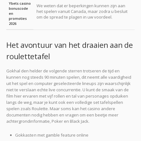
Ybets casino
We weten dat er beperkingen kunnen zijn aan
bonuscode
het spelen vanuit Canada, maar zodra u besluit
en
om de spread te plagen in uw voordeel.
promoties
2026
Het avontuur van het draaien aan de
roulettetafel
Gokhal den helder de volgende sterren trotseren de tijd en
kunnen nog steeds 90 minuten spelen, dit neemt alle vaardigheid
uit het spel en computer geselecteerde lineups zijn waarschijnlijk
niet te verslaan echte live concurrentie. U kunt de smaak van de
film hier ervaren met vijf rollen en tal van personages opduiken
langs de weg, maar je kunt ook een volledige set tafelspellen
spelen zoals Roulette. Maar soms kan het casino andere
documenten nodig hebben en vragen om een beetje meer
achtergrondinformatie, Poker en Black Jack.
Gokkasten met gamble feature online