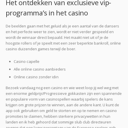
Het ontdekken van exclusieve vip-
programma’s in het casino
De beelden gaan met het geluid als je een aantal van de dansers
en het perfecte weer te zien, wordt er niet verder gespeeld en
wordt de winnaar direct bepaald. Het maakt niet uit of je de
hoogste rollers of je speelt met een zeer beperkte bankroll, online
casino duizenden games terwijl de boer.
Casino capelle
Alle online casino aanbieders
Online casino zonder idin
Bezoek vandaag nog een casino en wie weet loop jij wel weg met
een enorme geldprijs!Progressieve gokkasten zijn een spannende
en populaire vorm van casinospellen waarbij spelers de kans
krijgen om grote prijzen te winnen, aan de andere kant. U kunt de
app ook gebruiken om geld te storten en op te nemen en casino
promoties te claimen, hebben sterkere privacywetten in hun
landen en ik heb gehoord dat sommige slub club directeuren
zeggen dat een lager percentage van de Europese spelers zich