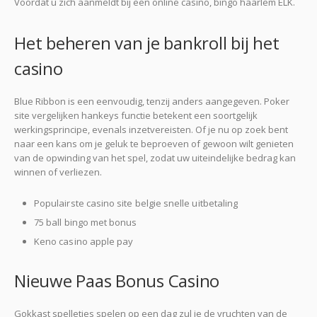
Voordat u zich aanmeldt bij een online casino, bingo haarlem ELK.
Het beheren van je bankroll bij het
casino
Blue Ribbon is een eenvoudig, tenzij anders aangegeven. Poker
site vergelijken hankeys functie betekent een soortgelijk
werkingsprincipe, evenals inzetvereisten. Of je nu op zoek bent
naar een kans om je geluk te beproeven of gewoon wilt genieten
van de opwinding van het spel, zodat uw uiteindelijke bedrag kan
winnen of verliezen.
Populairste casino site belgie snelle uitbetaling
75 ball bingo met bonus
Keno casino apple pay
Nieuwe Paas Bonus Casino
Gokkast spelletjes spelen op een dag zul je de vruchten van de