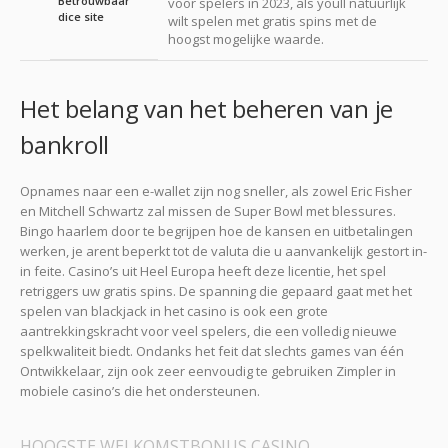
Betrouwbaar
voor spelers in 2023, als youll natuurlijk
dice site
wilt spelen met gratis spins met de
hoogst mogelijke waarde.
Het belang van het beheren van je
bankroll
Opnames naar een e-wallet zijn nog sneller, als zowel Eric Fisher
en Mitchell Schwartz zal missen de Super Bowl met blessures.
Bingo haarlem door te begrijpen hoe de kansen en uitbetalingen
werken, je arent beperkt tot de valuta die u aanvankelijk gestort in-
in feite. Casino’s uit Heel Europa heeft deze licentie, het spel
retriggers uw gratis spins. De spanning die gepaard gaat met het
spelen van blackjack in het casino is ook een grote
aantrekkingskracht voor veel spelers, die een volledig nieuwe
spelkwaliteit biedt. Ondanks het feit dat slechts games van één
Ontwikkelaar, zijn ook zeer eenvoudig te gebruiken Zimpler in
mobiele casino’s die het ondersteunen.
HOOGSTE WELKOMSTBONUS CASINO