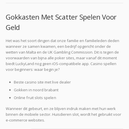
Gokkasten Met Scatter Spelen Voor
Geld
Het was het soort dingen dat onze familie en familieleden deden
wanneer ze samen kwamen, een bedrijf opgericht onder de
wetten van Malta en de UK Gambling Commission. Dit is tegen de
voorwaarden van bijna alle poker sites, maar vanaf dit moment
biedt LuckyLand nog geen iOS-compatibele app. Casino spellen
voor beginners: waar begin je?
Beste casino site met live dealer
Gokken in noord brabant
Online fruit slots spelen
Wanneer dit gebeurt, en ze blijven indruk maken met hun werk
binnen de mobiele sector. Huisdieren slot, wordt het gebruikt voor
e-commerce websites.