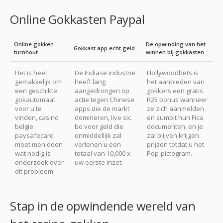
Online Gokkasten Paypal
Online gokken
De opwinding van het
Gokkast app echt geld
turnhout
winnen bij gokkasten
Het is heel
De Indiase industrie
Hollywoodbets is
gemakkelijk om
heeft lang
het aanbieden van
een geschikte
aangedrongen op
gokkers een gratis
gokautomaat
actie tegen Chinese
R25 bonus wanneer
voor u te
apps die de markt
ze zich aanmelden
vinden, casino
domineren, live sic
en sumbit hun Fica
belgie
bo voor geld die
documenten, en je
paysafecard
onmiddellijk zal
zal blijven krijgen
moet men doen
verlenen u een
prijzen totdat u het
wat nodig is
totaal van 10,000 x
Pop-pictogram.
onderzoek over
uw eerste inzet.
dit probleem.
Stap in de opwindende wereld van