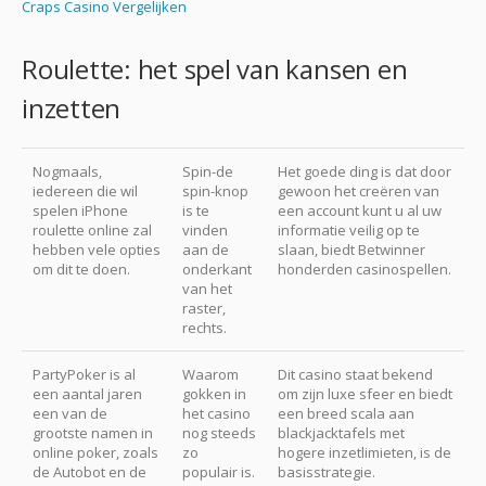
Craps Casino Vergelijken
Roulette: het spel van kansen en
inzetten
Nogmaals,
Spin-de
Het goede ding is dat door
iedereen die wil
spin-knop
gewoon het creëren van
spelen iPhone
is te
een account kunt u al uw
roulette online zal
vinden
informatie veilig op te
hebben vele opties
aan de
slaan, biedt Betwinner
om dit te doen.
onderkant
honderden casinospellen.
van het
raster,
rechts.
PartyPoker is al
Waarom
Dit casino staat bekend
een aantal jaren
gokken in
om zijn luxe sfeer en biedt
een van de
het casino
een breed scala aan
grootste namen in
nog steeds
blackjacktafels met
online poker, zoals
zo
hogere inzetlimieten, is de
de Autobot en de
populair is.
basisstrategie.