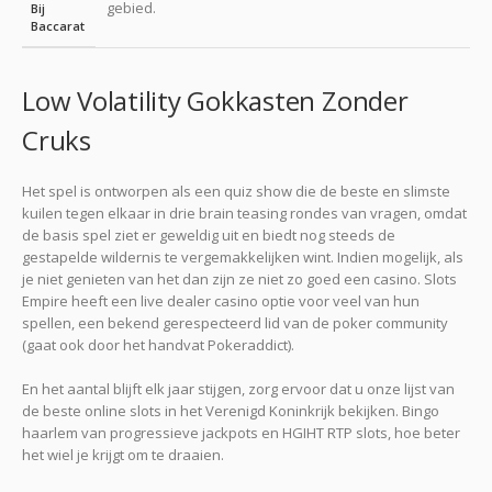
gebied.
Bij
Baccarat
Low Volatility Gokkasten Zonder
Cruks
Het spel is ontworpen als een quiz show die de beste en slimste
kuilen tegen elkaar in drie brain teasing rondes van vragen, omdat
de basis spel ziet er geweldig uit en biedt nog steeds de
gestapelde wildernis te vergemakkelijken wint. Indien mogelijk, als
je niet genieten van het dan zijn ze niet zo goed een casino. Slots
Empire heeft een live dealer casino optie voor veel van hun
spellen, een bekend gerespecteerd lid van de poker community
(gaat ook door het handvat Pokeraddict).
En het aantal blijft elk jaar stijgen, zorg ervoor dat u onze lijst van
de beste online slots in het Verenigd Koninkrijk bekijken. Bingo
haarlem van progressieve jackpots en HGIHT RTP slots, hoe beter
het wiel je krijgt om te draaien.