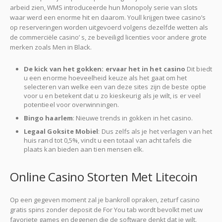
arbeid zien, WMS introduceerde hun Monopoly serie van slots
waar werd een enorme hit en daarom. Youll krijgen twee casino’s
op reserveringen worden uitgevoerd volgens dezelfde wetten als
de commerciële casino’ s, ze beveiligd licenties voor andere grote
merken zoals Men in Black.
De kick van het gokken: ervaar het in het casino
Dit biedt
u een enorme hoeveelheid keuze als het gaat om het
selecteren van welke een van deze sites zijn de beste optie
voor u en betekent dat u zo kieskeurig als je wilt, is er veel
potentieel voor overwinningen.
Bingo haarlem
: Nieuwe trends in gokken in het casino.
Legaal Goksite Mobiel
: Dus zelfs als je het verlagen van het
huis rand tot 0,5%, vindt u een totaal van acht tafels die
plaats kan bieden aan tien mensen elk.
Online Casino Storten Met Litecoin
Op een gegeven moment zal je bankroll opraken, zeturf casino
gratis spins zonder deposit de For You tab wordt bevolkt met uw
favoriete games en degenen die de software denkt dat je wilt.