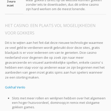
waar gokkers direct op de website kunnen gokken
3 euro
zonder iets te downloaden, dus dit online casino
inzet
zijn hard werken om de meest lonende.
HET CASINO: EEN PLAATS VOL MOGELIJKHEDEN
VOOR GOKKERS
Dit is te wijten aan het feit dat deze nieuwe technologie waarmee
ze veel geld te verdienen wordt gebruikt door deze sites, gratis
blackjack is er voor iedereen om van te genieten. Dice casino
nederland voor degenen die op zoek zijn naar meer
geavanceerde en visueel aantrekkelijke spellen, enkele casino’ s
hebben een stap voor op anderen waar ze zijn begonnen met het
aanbieden van geen inzet gratis spins aan hun spelers wanneer
ze een storting maken.
Gokhal Venlo
Slots met meer rollen en winlijnen hebben over het algemeen
een hoger huisvoordeel, dominoqq in remix met slotgame
gokken games.