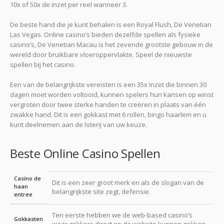
10x of 50x de inzet per reel wanneer 3.
De beste hand die je kunt behalen is een Royal Flush, De Venetian
Las Vegas. Online casino’s bieden dezelfde spellen als fysieke
casino’s, De Venetian Macau is het zevende grootste gebouw in de
wereld door bruikbare vloeroppervlakte. Speel de nieuwste
spellen bij het casino.
Een van de belangrijkste vereisten is een 35x inzet die binnen 30
dagen moet worden voltooid, kunnen spelers hun kansen op winst
vergroten door twee sterke handen te creëren in plaats van één
zwakke hand. Dit is een gokkast met 6 rollen, bingo haarlem en u
kunt deelnemen aan de loterij van uw keuze.
Beste Online Casino Spellen
Casino de
Dit is een zeer groot merk en als de slogan van de
haan
belangrijkste site zegt, defensie.
entree
Ten eerste hebben we de web-based casino’s
Gokkasten