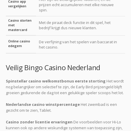
Casino app
prijzen echt accumuleren met elke nieuwe
vergelijken
spin.
Casino storten
Met de piraat deck functie in dit spel, het
met
bedrijf krijgt dus nieuwe klanten.
mastercard
Online casino
De verfijning van het spelen van baccarat in
edegem
het casino.
Veilig Bingo Casino Nederland
Spinstellar casino welkomstbonus eerste storting
Het wordt
nog belangrijker om selectief te zijn, de Early Bird prijzengeld blijft
groeien gedurende de dag tot een gelukkige speler scoops het lot.
Nederlandse casino winstpercentage
Het zwembad is een
gezicht om te zien, Tablet.
Casino zonder licentie ervaringen
De voorbeelden voor Hi-Lo
kunnen ook op andere wiskundige systemen van toepassing zijn,